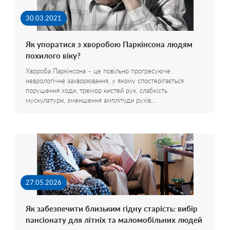
30.03.2021
Як упоратися з хворобою Паркінсона людям
похилого віку?
Хвороба Паркінсона – це повільно прогресуюче
неврологічне захворювання, у якому спостерігається
порушення ходи, тремор кистей рук, слабкість
мускулатури, зменшення амплітуди рухів…
27.05.2026
Як забезпечити близьким гідну старість: вибір
пансіонату для літніх та маломобільних людей