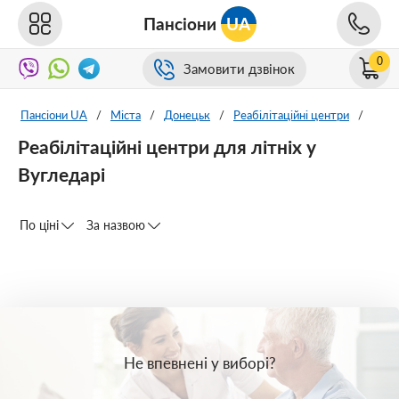
Пансіони
UA
0
Замовити дзвінок
Пансіони UA
/
Міста
/
Донецьк
/
Реабілітаційні центри
/
Реабілітаційні центри для літніх у
Вугледарі
По ціні
За назвою
Не впевнені у виборі?