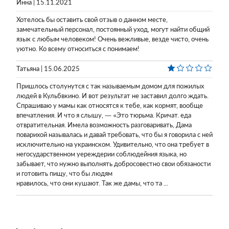
Инна | 15.11.2021
Хотелось бы оставить свой отзыв о данном месте,
замечательный персонал, постоянный уход, могут найти общий
язык с любым человеком! Очень вежливые, везде чисто, очень
уютно. Ко всему относиться с понимаем!
Татьяна | 15.06.2025
Пришлось столунутся с так называемым домом для пожилых
людей в Кульбвкино. И вот результат не заставил долго ждать.
Спрашиваю у мамы как относятся к тебе, как кормят, вообще
впечатления. И что я слышу, — «Это тюрьма. Кричат. еда
отвратительная. Имела возможность разговаривать, Дама
поварихой называлась и давай требовать, что бы я говорила с ней
исключительно на украинском. Удивительно, что она требует в
негосударственном уереждерии соблюдейния языка, но
забывает, что нужно выполнять добросовестно свои обязаности
и готовить пищу, что бы людям
нравилось, что они кушают. Так же дамы, что та ...