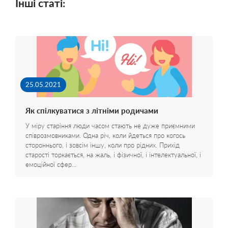
Інші статі:
25.05.2021
Як спілкуватися з літніми родичами
У міру старіння люди часом стають не дуже приємними
співрозмовниками. Одна річ, коли йдеться про когось
стороннього, і зовсім іншу, коли про рідних. Прихід
старості торкається, на жаль, і фізичної, і інтелектуальної, і
емоційної сфер…