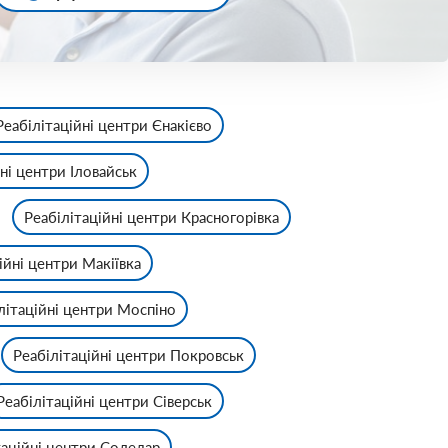
Реабілітаційні центри Єнакієво
ні центри Іловайськ
Реабілітаційні центри Красногорівка
ійні центри Макіївка
літаційні центри Моспіно
Реабілітаційні центри Покровськ
Реабілітаційні центри Сіверськ
таційні центри Соледар