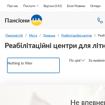
Про нас
Послуги
Відгуки (542)
Блог/Новини
Огляди
Пансіони
UA
Пансіони UA
/
Міста
/
Донецьк
/
Реабілітаційні центри
/
Реаб
Реабілітаційні центри для літн
По ціні
За назвою
Nothing to filter
Не впевнен