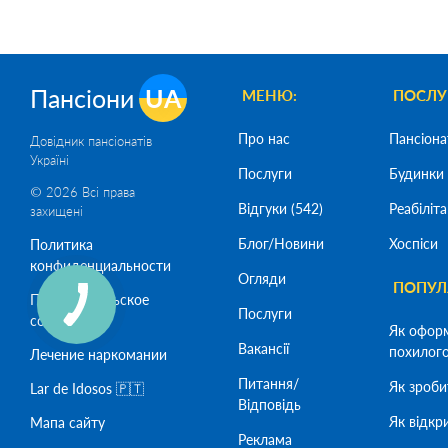
Пансіони
UA
МЕНЮ:
ПОСЛУ
Про нас
Пансіона
Довідник пансіонатів
Україні
Послуги
Будинки 
© 2026 Всі права
Відгуки (542)
Реабіліта
захищені
Блог/Новини
Хоспіси
Политика
конфиденциальности
Огляди
ПОПУЛЯ
Пользовательское
Послуги
соглашение
Як офор
Вакансії
похилого 
Лечение наркомании
Питання/
Як зроби
Lar de Idosos 🇵🇹
Відповідь
Як відкр
Мапа сайту
Реклама