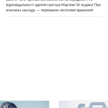
відповідальності адміністратора Мар'яни! Їй подяка! Про
власника закладу — переважно негативні враження!