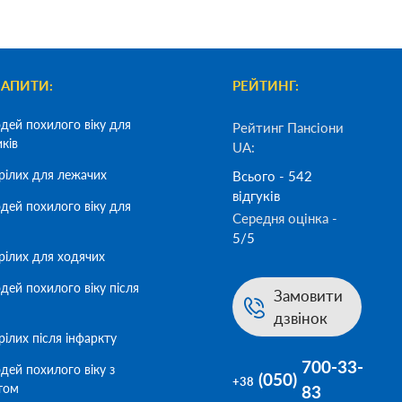
ЗАПИТИ:
РЕЙТИНГ:
дей похилого віку для
Рейтинг Пансіони
иків
UA:
рілих для лежачих
Всього - 542
відгуків
дей похилого віку для
Середня оцінка -
5/5
рілих для ходячих
дей похилого віку після
Замовити
дзвінок
ілих після інфаркту
700-33-
дей похилого віку з
(050)
+38
том
83