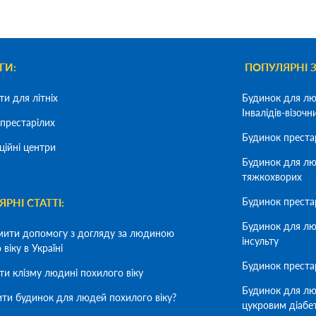
ГИ:
ПОПУЛЯРНІ 
ти для літніх
Будинок для лю
Інвалідів-візочн
престарілих
Будинок преста
ційні центри
Будинок для лю
тяжкохворих
Будинок преста
РНІ СТАТТІ:
Будинок для лю
мити допомогу з догляду за людиною
інсульту
віку в Україні
Будинок престар
ти клізму людині похилого віку
Будинок для лю
ити будинок для людей похилого віку?
цукровим діабе