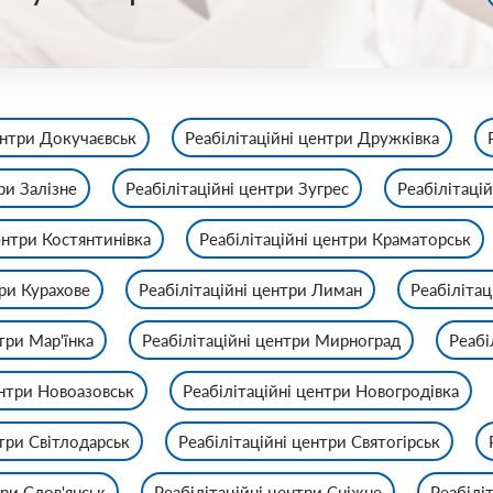
ентри Докучаєвськ
Реабілітаційні центри Дружківка
ри Залізне
Реабілітаційні центри Зугрес
Реабілітацій
ентри Костянтинівка
Реабілітаційні центри Краматорськ
три Курахове
Реабілітаційні центри Лиман
Реабілітац
три Мар'їнка
Реабілітаційні центри Мирноград
Реабі
ентри Новоазовськ
Реабілітаційні центри Новогродівка
нтри Світлодарськ
Реабілітаційні центри Святогірськ
три Слов'янськ
Реабілітаційні центри Сніжне
Реабілі