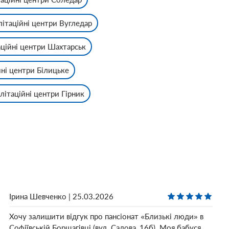
літаційні центри Вугледар
аційні центри Шахтарськ
йні центри Білицьке
літаційні центри Гірник
Ірина Шевченко | 25.03.2026
Хочу залишити відгук про пансіонат «Близькі люди» в
Софіївській Борщагівці (вул. Садова, 16б). Моя бабуся