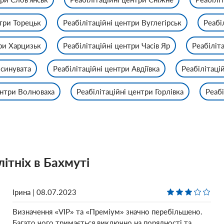
нтри Торецьк
Реабілітаційні центри Вуглегірськ
Реабі
три Харцизьк
Реабілітаційні центри Часів Яр
Реабіліт
Ясинувата
Реабілітаційні центри Авдіївка
Реабілітаці
ентри Волноваха
Реабілітаційні центри Горлівка
Реабі
літніх в Бахмуті
Ірина | 08.07.2023
Визначення «VIP» та «Преміум» значно перебільшено.
Багато чого тримається виключно на порядності та