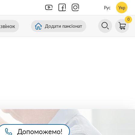
Рус
Укр
0
звінок
Додати пансіонат
Допоможемо!