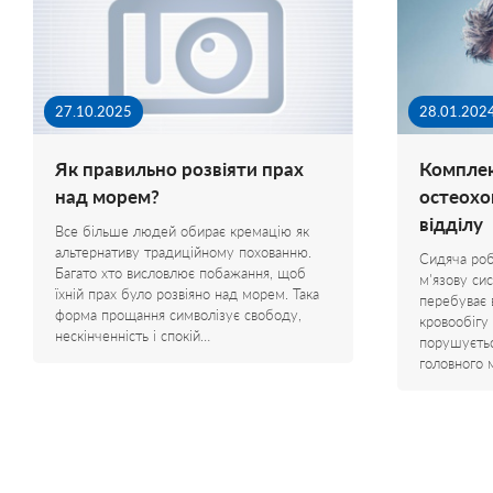
27.10.2025
28.01.202
Як правильно розвіяти прах
Комплек
над морем?
остеохо
відділу
Все більше людей обирає кремацію як
альтернативу традиційному похованню.
Сидяча роб
Багато хто висловлює побажання, щоб
м'язову си
їхній прах було розвіяно над морем. Така
перебуває 
форма прощання символізує свободу,
кровообігу
нескінченність і спокій…
порушуєтьс
головного 