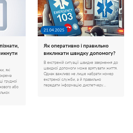
21.04.2025
пізнати,
Як оперативно і правильно
никнути
викликати швидку допомогу?
В екстреній ситуації швидке звернення до
швидкої допомоги може врятувати життя.
и, які
Однак важливо не лише набрати номер
зокрема
екстреної служби, а й правильно
ці грудної
передати інформацію диспетчеру…
кового або
ількох