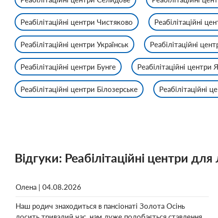
Реабілітаційні центри Чистяково
Реабілітаційні це
Реабілітаційні центри Українськ
Реабілітаційні цен
Реабілітаційні центри Бунге
Реабілітаційні центри 
Реабілітаційні центри Білозерське
Реабілітаційні ц
Відгуки: Реабілітаційні центри для 
Олена | 04.08.2026
Наш родич знаходиться в пансіонаті Золота Осінь
досить тривалий час, нам дуже подобається ставлення