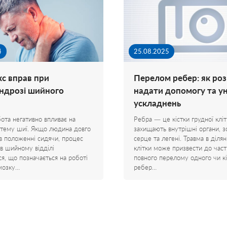
4
25.08.2025
с вправ при
Перелом ребер: як роз
ндрозі шийного
надати допомогу та у
ускладнень
ота негативно впливає на
Ребра — це кістки грудної клітк
стему шиї. Якщо людина довго
захищають внутрішні органи, 
в положенні сидячи, процес
серце та легені. Травма в ділян
 в шийному відділі
клітки може призвести до част
я, що позначається на роботі
повного перелому одного чи к
мозку…
ребер…