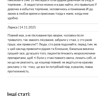
пансионате уже 10 месяцев.Я благодарна девочкам за уход и
терпение… А недостатки можно и в раю найти, это правильно.У
девочек в избытке терпение, человечнось и понимание.И да,
звоню в любое время и приезжаю тогда к маме, когда мне
удобно.
Лариса | 14.11.2025
Повний жах, а не піклування про хворих, чоловіка після
тривалого, так званого лікування, забрали у стані, у сто разів
гірше, ніж привезли!!! Люди, сто разів подумайте, перед тим, як
у цей заклад привозити рідних та близьких, банальна викачка
грошей і все, до всього того, пацієнтів пічкають незрозумілими
препаратами, щоб ті були у стані повного овоча, лежать собі, ні
на що не реагують, це кошмар повний, не ведіться на красиву
рекламу з тік -току, це все їм потрібний піар, в реаліях, повна
протилежність.
Інші статі: