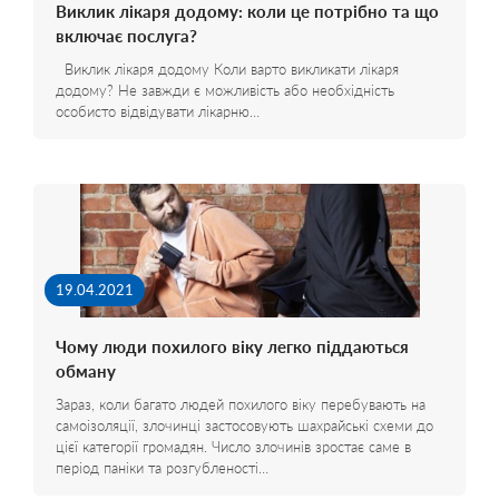
Виклик лікаря додому: коли це потрібно та що
включає послуга?
Виклик лікаря додому Коли варто викликати лікаря
додому? Не завжди є можливість або необхідність
особисто відвідувати лікарню…
19.04.2021
Чому люди похилого віку легко піддаються
обману
Зараз, коли багато людей похилого віку перебувають на
самоізоляції, злочинці застосовують шахрайські схеми до
цієї категорії громадян. Число злочинів зростає саме в
період паніки та розгубленості…