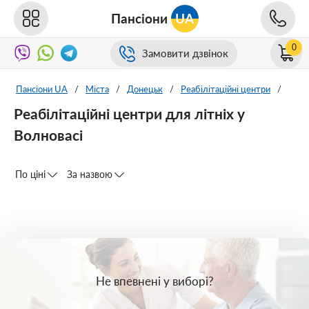
Пансіони
UA
0
Замовити дзвінок
Пансіони UA
/
Міста
/
Донецьк
/
Реабілітаційні центри
/
Реабілітаційні центри для літніх у
Волновасі
По ціні
За назвою
Не впевнені у виборі?