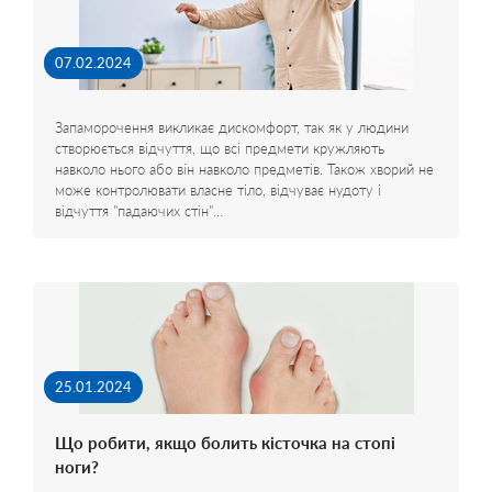
07.02.2024
Запаморочення викликає дискомфорт, так як у людини
створюється відчуття, що всі предмети кружляють
навколо нього або він навколо предметів. Також хворий не
може контролювати власне тіло, відчуває нудоту і
відчуття "падаючих стін"…
25.01.2024
Що робити, якщо болить кісточка на стопі
ноги?