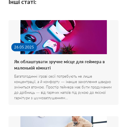
Інші статі:
26.05.2025
Як облаштувати зручне місце для геймера в
маленькій кімнаті
Багатогодинні ігрові сесії потребують не лише
концентрації, а й комфорту — інакше захоплення швидко
зміниться втомою. Простір геймера має бути продуманим
до дрібниць — від гарячих напоїв під рукою до якісної
гарнітури з шумозаглушенням…