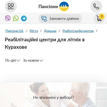
Пансіони
UA
0
Замовити дзвінок
Пансіони UA
/
Міста
/
Донецьк
/
Реабілітаційні центри
/
Реабілітаційні центри для літніх в
Курахове
По ціні
За назвою
Не впевнені у виборі?