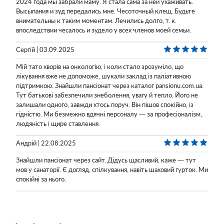
2024 года мы забрали маму. Я стала сама за ней ухаживать.
Высыпания и зуд передались мне. Чесоточный клещ. Будьте
внимательны к таким моментам. Лечились долго, т. к.
впоследствии чесалось и зудело у всех членов моей семьи.
Сергій | 03.09.2025
Мій тато хворів на онкологію, і коли стало зрозуміло, що
лікування вже не допоможе, шукали заклад із паліативною
підтримкою. Знайшли пансіонат через каталог pansionu.com.ua.
Тут батькові забезпечили знеболення, увагу й тепло. Його не
залишали одного, завжди хтось поруч. Він пішов спокійно, із
гідністю. Ми безмежно вдячні персоналу — за професіоналізм,
людяність і щире ставлення.
Андрій | 22.08.2025
Знайшли пансіонат через сайт. Дідусь щасливий, каже — тут
мов у санаторії. Є догляд, спілкування, навіть шаховий гурток. Ми
спокійні за нього.