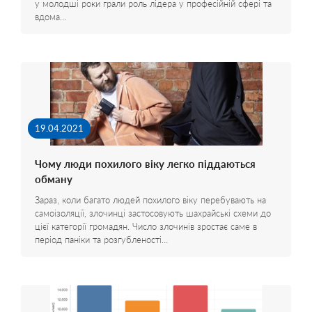
у молодші роки грали роль лідера у професійній сфері та
вдома…
19.04.2021
Чому люди похилого віку легко піддаються
обману
Зараз, коли багато людей похилого віку перебувають на
самоізоляції, злочинці застосовують шахрайські схеми до
цієї категорії громадян. Число злочинів зростає саме в
період паніки та розгубленості…