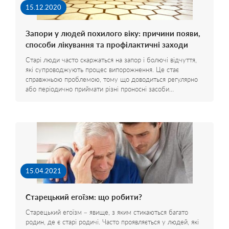
15.12.2020
Запори у людей похилого віку: причини появи,
способи лікування та профілактичні заходи
Старі люди часто скаржаться на запор і болючі відчуття,
які супроводжують процес випорожнення. Це стає
справжньою проблемою, тому що доводиться регулярно
або періодично приймати різні проносні засоби…
15.04.2021
Старецький егоїзм: що робити?
Старецький егоїзм – явище, з яким стикаються багато
родин, де є старі родичі. Часто проявляється у людей, які