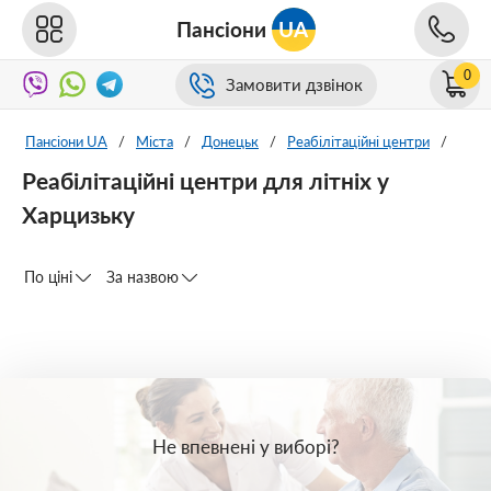
Пансіони
UA
0
Замовити дзвінок
Пансіони UA
/
Міста
/
Донецьк
/
Реабілітаційні центри
/
Реабілітаційні центри для літніх у
Харцизьку
По ціні
За назвою
Не впевнені у виборі?