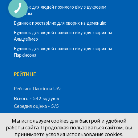
Будинок для людей похилого віку з цукровим
діабетом
Будинок престарілих для хворих на деменцію
Будинок для людей похилого віку для хворих на
Альцгеймер
Будинок для людей похилого віку для хворих на
Паркінсона
РЕЙТИНГ:
Рейтинг Пансіони UA:
Всього - 542 відгуків
Середня оцінка -
5/5
Мы используем cookies для быстрой и удобной
Замовити дзвінок
работы сайта. Продолжая пользоваться сайтом, вы
принимаете условия использования cookies.