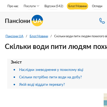
Про нас
Послуги
Відгуки (542)
Блог/Новини
Огляди
Пансіони
UA
Пансіони UA
/
Блог/Новини
/
Скільки води пити людям похилого в
Скільки води пити людям похи
Зміст
Наслідки зневоднення у похилому віці
Скільки потрібно пити води на добу?
Якій воді віддати перевагу?