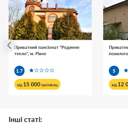
Приватний пансіонат "Родинне
Приватни
тепло", м. Рівне
похилого
1.7
5
15 000
12 
від
грн/місяц
від
Інші статі: