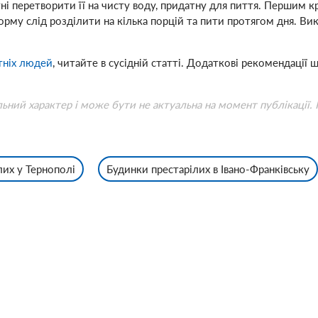
датні перетворити її на чисту воду, придатну для пиття. Першим
 норму слід розділити на кілька порцій та пити протягом дня. 
ітніх людей
, читайте в сусідній статті. Додаткові рекомендаці
льний характер і може бути не актуальна на момент публікації.
лих у Тернополі
Будинки престарілих в Івано-Франківську