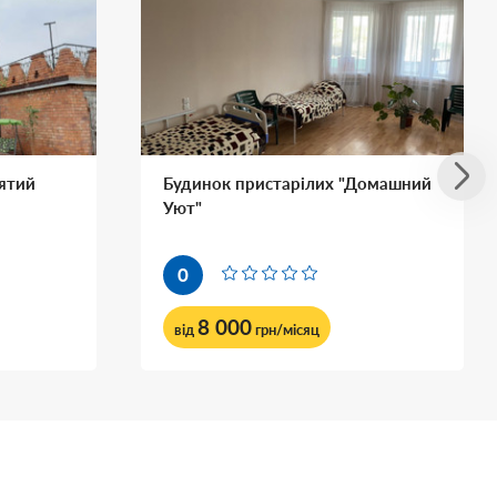
ятий
Будинок пристарілих "Домашний
Уют"
0
8 000
від
грн/місяц