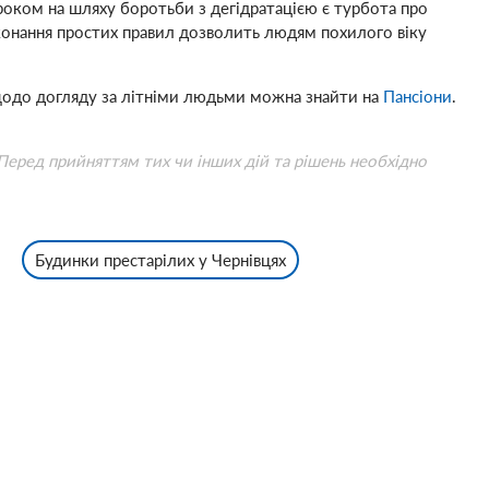
 кроком на шляху боротьби з дегідратацією є турбота про
Виконання простих правил дозволить людям похилого віку
ї щодо догляду за літніми людьми можна знайти на
Пансіони
.
 Перед прийняттям тих чи інших дій та рішень необхідно
Будинки престарілих у Чернівцях