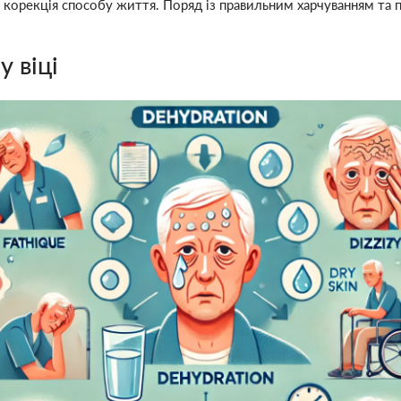
 є корекція способу життя. Поряд із правильним харчуванням т
 віці