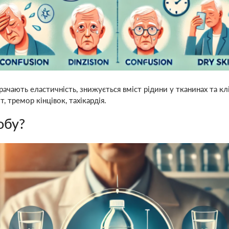
рачають еластичність, знижується вміст рідини у тканинах та 
, тремор кінцівок, тахікардія.
обу?