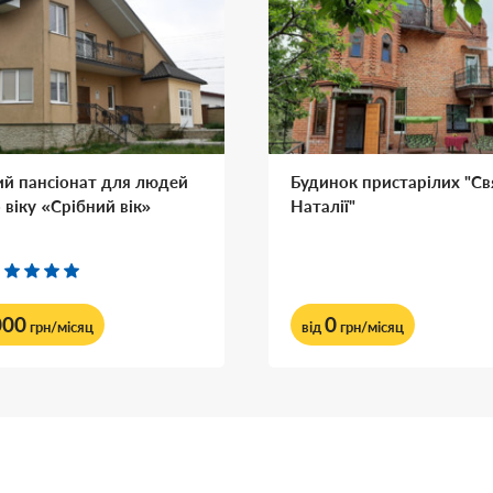
й пансіонат для людей
Будинок пристарілих "Св
 віку «Срібний вік»
Наталії"
000
0
грн/місяц
від
грн/місяц