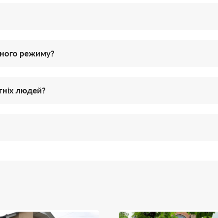
тного режиму?
тніх людей?