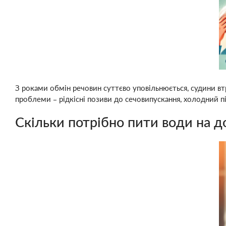
З роками обмін речовин суттєво уповільнюється, судини вт
проблеми – рідкісні позиви до сечовипускання, холодний піт
Скільки потрібно пити води на д