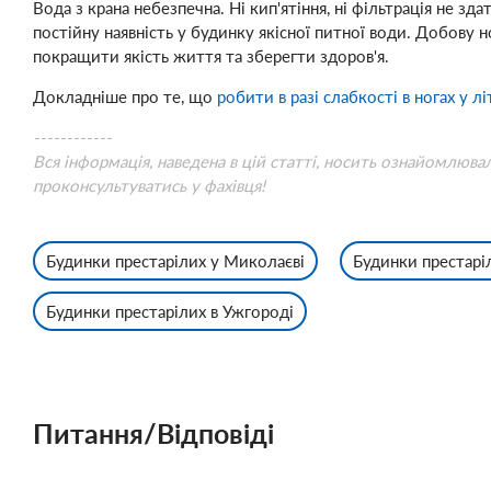
Вода з крана небезпечна. Ні кип'ятіння, ні фільтрація не з
постійну наявність у будинку якісної питної води. Добову
покращити якість життя та зберегти здоров'я.
Докладніше про те, що
робити в разі слабкості в ногах у л
------------
Вся інформація, наведена в цій статті, носить ознайомлюва
проконсультуватись у фахівця!
Будинки престарілих у Миколаєві
Будинки престарі
Будинки престарілих в Ужгороді
Питання/Відповіді