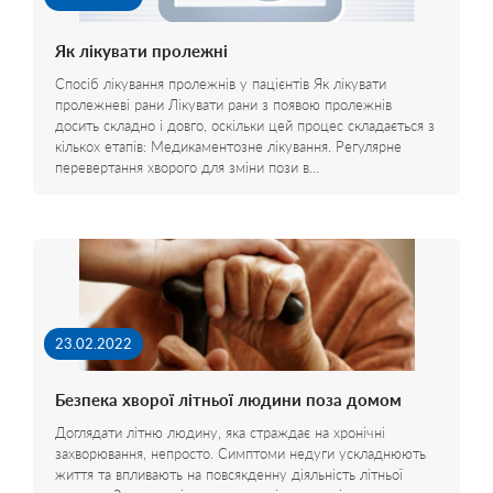
Як лікувати пролежні
Спосіб лікування пролежнів у пацієнтів Як лікувати
пролежневі рани Лікувати рани з появою пролежнів
досить складно і довго, оскільки цей процес складається з
кількох етапів: Медикаментозне лікування. Регулярне
перевертання хворого для зміни пози в…
23.02.2022
Безпека хворої літньої людини поза домом
Доглядати літню людину, яка страждає на хронічні
захворювання, непросто. Симптоми недуги ускладнюють
життя та впливають на повсякденну діяльність літньої