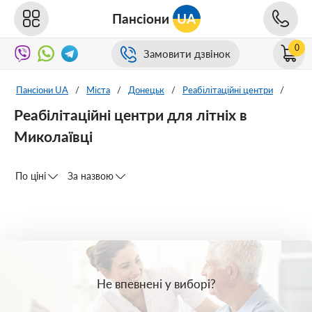
Пансіони
UA
0
Замовити дзвінок
Пансіони UA
/
Міста
/
Донецьк
/
Реабілітаційні центри
/
Реабілітаційні центри для літніх в
Миколаївці
По ціні
За назвою
Не впевнені у виборі?