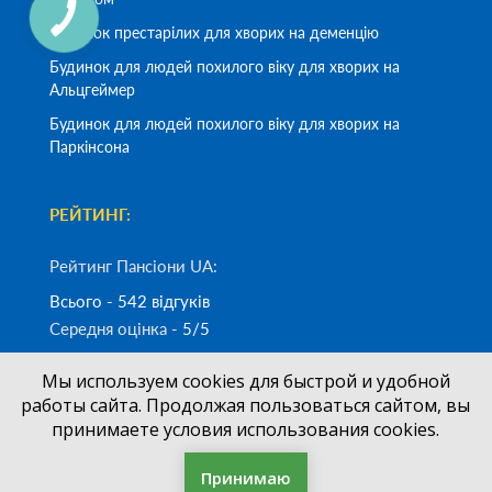
Будинок престарілих для хворих на деменцію
Будинок для людей похилого віку для хворих на
Альцгеймер
Будинок для людей похилого віку для хворих на
Паркінсона
РЕЙТИНГ:
Рейтинг Пансіони UA:
Всього - 542 відгуків
Середня оцінка -
5/5
Мы используем cookies для быстрой и удобной
Замовити дзвінок
работы сайта. Продолжая пользоваться сайтом, вы
принимаете условия использования cookies.
(050)
700-33-83
+38
Принимаю