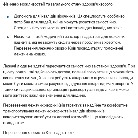
фізичних можливостей та загального стану здоров'я хворого.
Допомога для інвалідів-візочників. Ця спецпослуги особливо
потрібна для людей, які не можуть рухатися самостійно.
Спеціальні фургони оснащені витягами для інвалідних візків.
Носилки — цей медичний транспорт надається для лежачих
пацієнтів, які не можуть сидіти через проблеми з хребтом.
Перевезення лежачих хворих Київ проводиться у положенні
лежачи на ношах.
Лежачі люди не здатні пересуватися самостійно за станом здоров'я. При
цьому родичі, які здійснюють догляд, повинні врахувати, що можливість
виникнення ситуацій, які потребують лікарського втручання, не завжди
може бути можливим за рахунок відвідування лікаря вдома у хворого. У
таких ситуаціях швидка організація транспортування до лікарні може
мати життєво важливе значення для людини.
Перевезення лежачих хворих Київ гарантує за надійне та комфортне
транспортування лежачих хворих та інвалідів-візочників
використовуючи автобуси та легкові автомобілі, що відповідають
стандартам.
Перевезення хворих на Київ надається :