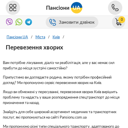
Пансіони
UA
0
Замовити дзвінок
Пансіони UA
/
Міста
/
Київ
/
Перевезення хворих
Вам потрібне лікування, діаліз чи реабілітація, але у вас немає сил
прибути до місця зустрічі самостійно?
Припустимо ви доглядаєте родича, якому потрібен професійний
догляд? Ми пропонуємо сервіс перевезення хворих на Київ.
Якщо ви обмежені у пересуванні, перевезення хворих Київ вирішить
проблему та надасть у ваше розпорядження спецтранспорт до місця
призначення та назад.
Знайдіть для себе широкий асортимент медичних та транспортних
послуг, які пропонуються на сайті Pansionu.com.ua
Ми пропонуємо різні типи спеціального транспорту, адаптованого до