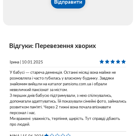
Відправити
Відгуки: Перевезення хворих
Ірина | 10.01.2025
У бабусі — стареча деменція. Останні місяці вона майже не
розмовляла і часто губилась у власному будинку. Завдяки
знайомим вийшли на каталог pansionu.com.ua і обрали
невеличкий пансіонат за містом.
З перших днів бабусю підтримували, з нею спілкувались,
допомагали адаптуватись. Їй показували сімейні фото, займались
розвитком пам’яті. Через 2 тижні вона почала впізнавати
персонал і нас.
Ми вражені: уважність, терпіння, щирість. Тут справді дбають
про людей.
NINA | 15.06.2024