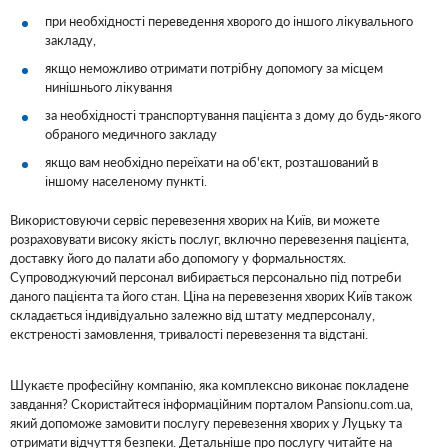
при необхідності переведення хворого до іншого лікувального
закладу,
якщо неможливо отримати потрібну допомогу за місцем
нинішнього лікування
за необхідності транспортування пацієнта з дому до будь-якого
обраного медичного закладу
якщо вам необхідно переїхати на об'єкт, розташований в
іншому населеному пункті.
Використовуючи сервіс перевезення хворих на Київ, ви можете
розраховувати високу якість послуг, включно перевезення пацієнта,
доставку його до палати або допомогу у формальностях.
Супроводжуючий персонал вибирається персонально під потреби
даного пацієнта та його стан. Ціна на перевезення хворих Київ також
складається індивідуально залежно від штату медперсоналу,
екстреності замовлення, тривалості перевезення та відстані.
Шукаєте професійну компанію, яка комплексно виконає покладене
завдання? Скористайтеся інформаційним порталом Pansionu.com.ua,
який допоможе замовити послугу перевезення хворих у Луцьку та
отримати відчуття безпеки. Детальніше про послугу читайте на