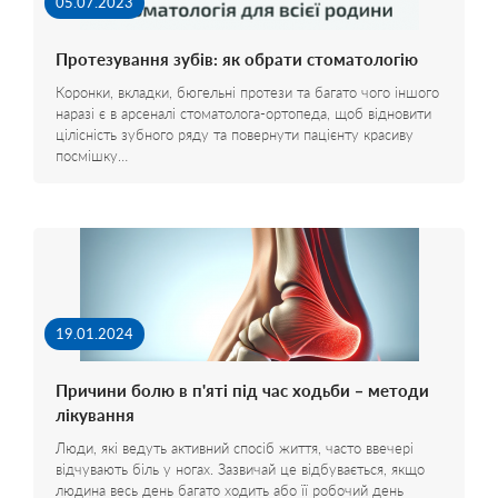
05.07.2023
Протезування зубів: як обрати стоматологію
Коронки, вкладки, бюгельні протези та багато чого іншого
наразі є в арсеналі стоматолога-ортопеда, щоб відновити
цілісність зубного ряду та повернути пацієнту красиву
посмішку…
19.01.2024
Причини болю в п'яті під час ходьби – методи
лікування
Люди, які ведуть активний спосіб життя, часто ввечері
відчувають біль у ногах. Зазвичай це відбувається, якщо
людина весь день багато ходить або її робочий день