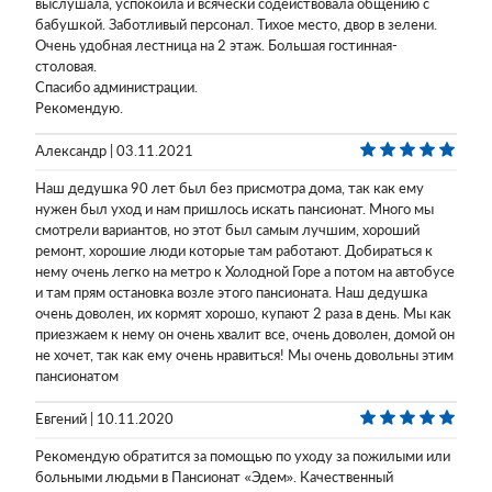
выслушала, успокоила и всячески содействовала общению с
бабушкой. Заботливый персонал. Тихое место, двор в зелени.
Очень удобная лестница на 2 этаж. Большая гостинная-
столовая.
Спасибо администрации.
Рекомендую.
Александр | 03.11.2021
Наш дедушка 90 лет был без присмотра дома, так как ему
нужен был уход и нам пришлось искать пансионат. Много мы
смотрели вариантов, но этот был самым лучшим, хороший
ремонт, хорошие люди которые там работают. Добираться к
нему очень легко на метро к Холодной Горе а потом на автобусе
и там прям остановка возле этого пансионата. Наш дедушка
очень доволен, их кормят хорошо, купают 2 раза в день. Мы как
приезжаем к нему он очень хвалит все, очень доволен, домой он
не хочет, так как ему очень нравиться! Мы очень довольны этим
пансионатом
Евгений | 10.11.2020
Рекомендую обратится за помощью по уходу за пожилыми или
больными людьми в Пансионат «Эдем». Качественный