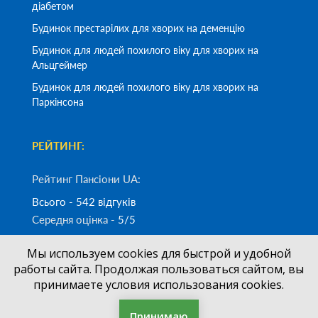
діабетом
Будинок престарілих для хворих на деменцію
Будинок для людей похилого віку для хворих на
Альцгеймер
Будинок для людей похилого віку для хворих на
Паркінсона
РЕЙТИНГ:
Рейтинг Пансіони UA:
Всього - 542 відгуків
Середня оцінка -
5/5
Мы используем cookies для быстрой и удобной
Замовити дзвінок
работы сайта. Продолжая пользоваться сайтом, вы
принимаете условия использования cookies.
(050)
700-33-83
+38
Принимаю