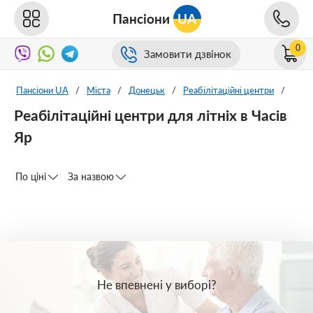
Пансіони
UA
0
Замовити дзвінок
Пансіони UA
/
Міста
/
Донецьк
/
Реабілітаційні центри
/
Реабілітаційні центри для літніх в Часів
Яр
По ціні
За назвою
Не впевнені у виборі?