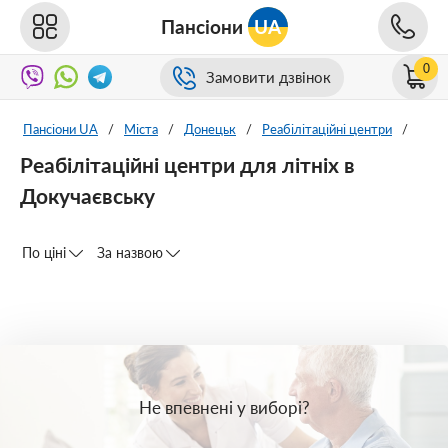
Пансіони
UA
0
Замовити дзвінок
Пансіони UA
/
Міста
/
Донецьк
/
Реабілітаційні центри
/
Реабілітаційні центри для літніх в
Докучаєвську
По ціні
За назвою
Не впевнені у виборі?