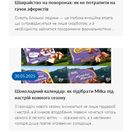
Шахрайство на похоронах: як не потрапити на
гачок аферистів
Смерть близької людини — це глибока емоційна втрата,
що супроводжується не лише скорботою, а й
необхідністю займатися похоронними формальностями…
30.05.2025
Шоколадний календар: як підібрати Milka під
настрій кожного сезону
З приходом нового сезону змінюються не лише гардероб
і настрій, а й смакові вподобання. Навесні хочеться чогось
свіжого й легкого, влітку — освіжаючого, а з настанням
холодів душа прагне зігріваючих солодощів…