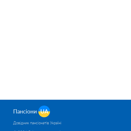
Пансіони
UA
Довідник пансіонатів Україні