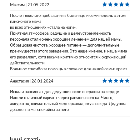
Максим | 21.05.2022
После тяжелого пребывания в больнице и семи недель в этом
пансионате мама
во всех отношениях «стала на ноги».
Приятная атмосфера, радушие и целеустремленность
персонала стали очень хорошим лечением для нашей мамы.
Образцовая чистота, хорошее питание — дополнительные
преимущества этого заведения. Это наше мнение, и наша мама
его разделяет, хотя весьма критично относится к окружающей
действительности.
Большое спасибо за помощь в сложное для нашей семьи время.
Анастасия | 26.01.2024
Искали пансионат для дедушки после операции на сердце.
Нашли отличный вариант через pansionu.com.ua. Чисто,
аккуратно, внимательный медперсонал, вкусная еда. Дедушка
доволен, и мы спокойны за него
Інші статі: