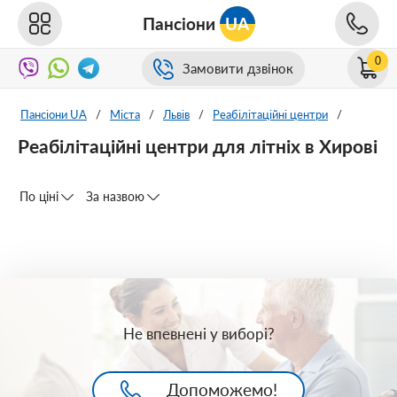
Пансіони
UA
0
Замовити дзвінок
Пансіони UA
/
Міста
/
Львів
/
Реабілітаційні центри
/
Реабілітаційні центри для літніх в Хирові
По ціні
За назвою
Не впевнені у виборі?
Допоможемо!