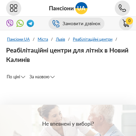
Пансіони
UA
0
Замовити дзвінок
Пансіони UA
/
Міста
/
Львів
/
Реабілітаційні центри
/
Реабілітаційні центри для літніх в Новий
Калинів
По ціні
За назвою
Не впевнені у виборі?