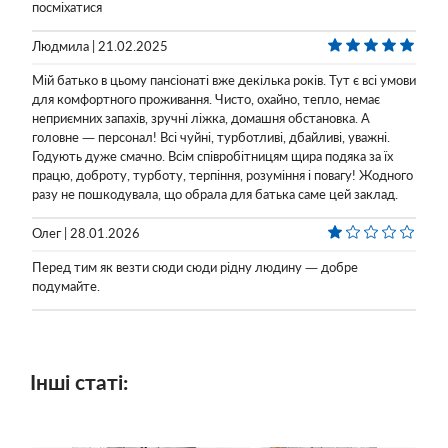
посміхатися
Людмила | 21.02.2025
Мій батько в цьому пансіонаті вже декілька років. Тут є всі умови
для комфортного проживання. Чисто, охайно, тепло, немає
неприємних запахів, зручні ліжка, домашня обстановка. А
головне — персонал! Всі чуйні, турботливі, дбайливі, уважні.
Годують дуже смачно. Всім співробітницям щира подяка за їх
працю, доброту, турботу, терпіння, розуміння і повагу! Жодного
разу не пошкодувала, що обрала для батька саме цей заклад.
Олег | 28.01.2026
Перед тим як везти сюди сюди рідну людину — добре
подумайте.
Інші статі: