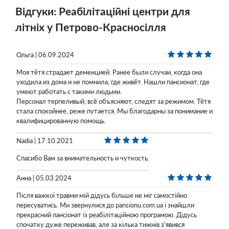
Відгуки: Реабілітаційні центри для
літніх у Петрово-Красносілля
Ольга | 06.09.2024
Моя тётя страдает деменцией. Ранее были случаи, когда она
уходила из дома и не помнила, где живёт. Нашли пансионат, где
умеют работать с такими людьми.
Персонал терпеливый, всё объясняют, следят за режимом. Тётя
стала спокойнее, реже путается. Мы благодарны за понимание и
квалифицированную помощь.
Nadia | 17.10.2021
Спасибо Вам за внимательность и чуткость.
Анна | 05.03.2024
Після важкої травми мій дідусь більше не міг самостійно
пересуватись. Ми звернулися до pansionu.com.ua і знайшли
прекрасний пансіонат із реабілітаційною програмою. Дідусь
спочатку дуже переживав, але за кілька тижнів з'явився