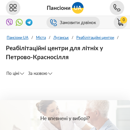
Пансіони
UA
0
Замовити дзвінок
Пансіони UA
/
Міста
/
Луганськ
/
Реабілітаційні центри
/
Реабілітаційні центри для літніх у
Петрово-Красносілля
По ціні
За назвою
Не впевнені у виборі?