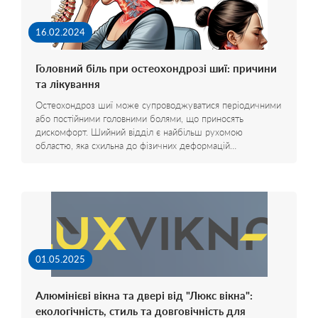
16.02.2024
Головний біль при остеохондрозі шиї: причини
та лікування
Остеохондроз шиї може супроводжуватися періодичними
або постійними головними болями, що приносять
дискомфорт. Шийний відділ є найбільш рухомою
областю, яка схильна до фізичних деформацій…
01.05.2025
Алюмінієві вікна та двері від "Люкс вікна":
екологічність, стиль та довговічність для