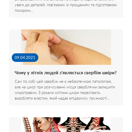
уваги до деталей, пов'язаних із прощанням та підготовкою
похорону…
09.04.2021
Чому у літніх людей з'являється свербіж шкіри?
Сам по собі цей свербіж не є небезпечною патологією,
але на шкірі при розчісуванні місця сверблячки залишити
мікротравми. З роками клітини шкіри перестають
виробляти еластин, який надає епідермісу пружності…