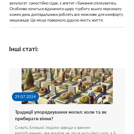
результат: самостійно сідає, є апетит і бажання спілкуватись.
Особливо хочеться відзначити щиру турботу всього персоналу:
кожен день доглядальники роблять все можливе для комфорту
мешканців. Це місце повернуло дідусю якість життя.
Інші статі:
29.07.2024
Традиції упорядкування могил: коли та як
прибирати вінки?
Смерть близької людини завжди є важким
випробуванням, яке вимагає не лише емоційної сили, а й