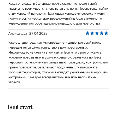
Когда он лежал в больнице, врач сказал, что после такой
травмы не всем удается снова встать на ноги. Посоветовал найти
отцу хороший пансионат. Благодаря хорошему сервису у меня
получилось из нескольких предложений выбрать именно то
учреждение, которое идеально подходило для моего отца.
Александра | 29.04.2022
Уже больше года, как мы определили дядю, который плохо
передвигается самостоятельно в дом престарелых.
Информацию узнали на этом сайте. Все, что было описано в
условиях пребывания и услугах совпало с реальностью. Весь
персонал гостеприимный, люди знают свое дело, контролируют
прием препаратов, развлекают подопечных. У пансионата
хорошая территория, старики выглядят ухоженными, в хорошем
настроении. Сам дом всегда чистый, никаких неприятных
запахов.
Інші статі: