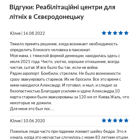
Відгуки: Реабілітаційні центри для
літніх в Сєвєродонецьку
Юлия | 16.08.2022
Тяжело принять решение, когда возникает необходимость
определить близкого человека в пансионат.
Моя мама, с тяжелой формой деменции, находилась здесь с
июля 2021 года. Чисто, уютно, хорошее отношение, всегда
чистая, сытая. И все было бы так, если не война.
Рядом аэропорт. Бомбили, стреляли. Не было возможности
сразу эвакуировать стариков. Их не бросили. Все это время с
ними находился Александр. И готовил, и мыл, и следил за
безопастностью.Благодаря усилиям и удаче Александра,10
марта старики были эвакуированы за 120 км от Киева.Жаль, что
некоторые не дожили.
Для меня это был пос ...
Юлия | 10.06.2020
Пожилые люди часто при падении ломают шейку бедра. Это я
узнала, когда это несчастье случилось с моим 83 летним отцом.