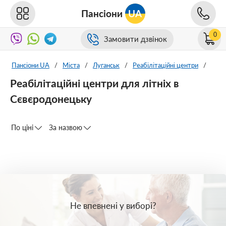
Пансіони
UA
0
Замовити дзвінок
Пансіони UA
/
Міста
/
Луганськ
/
Реабілітаційні центри
/
Реабілітаційні центри для літніх в
Сєвєродонецьку
По ціні
За назвою
Не впевнені у виборі?