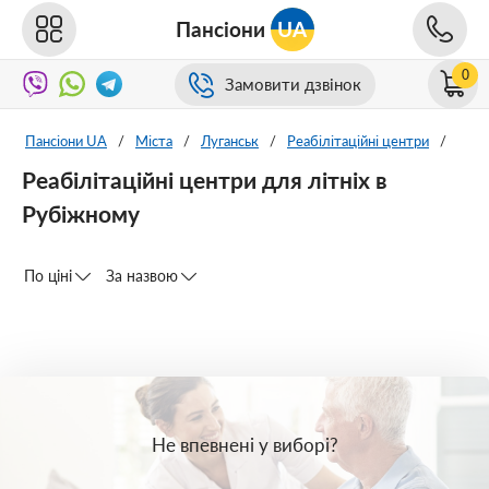
Пансіони
UA
0
Замовити дзвінок
Пансіони UA
/
Міста
/
Луганськ
/
Реабілітаційні центри
/
Реабілітаційні центри для літніх в
Рубіжному
По ціні
За назвою
Не впевнені у виборі?