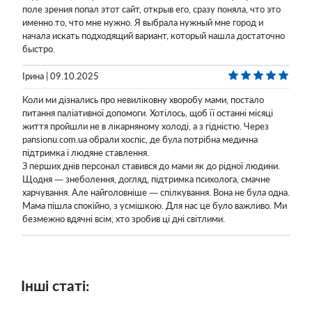
поле зрения попал этот сайт, открыв его, сразу поняла, что это
именно то, что мне нужно. Я выбрала нужный мне город и
начала искать подходящий вариант, который нашла достаточно
быстро.
Ірина | 09.10.2025
Коли ми дізнались про невиліковну хворобу мами, постало
питання паліативної допомоги. Хотілось, щоб її останні місяці
життя пройшли не в лікарняному холоді, а з гідністю. Через
pansionu.com.ua обрали хоспіс, де була потрібна медична
підтримка і людяне ставлення.
З перших днів персонал ставився до мами як до рідної людини.
Щодня — знеболення, догляд, підтримка психолога, смачне
харчування. Але найголовніше — спілкування. Вона не була одна.
Мама пішла спокійно, з усмішкою. Для нас це було важливо. Ми
безмежно вдячні всім, хто зробив ці дні світлими.
Інші статі: