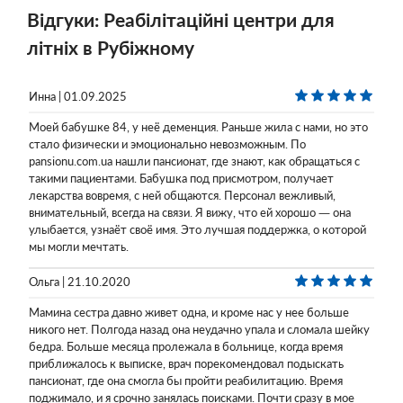
Відгуки: Реабілітаційні центри для
літніх в Рубіжному
Инна | 01.09.2025
Моей бабушке 84, у неё деменция. Раньше жила с нами, но это
стало физически и эмоционально невозможным. По
pansionu.com.ua нашли пансионат, где знают, как обращаться с
такими пациентами. Бабушка под присмотром, получает
лекарства вовремя, с ней общаются. Персонал вежливый,
внимательный, всегда на связи. Я вижу, что ей хорошо — она
улыбается, узнаёт своё имя. Это лучшая поддержка, о которой
мы могли мечтать.
Ольга | 21.10.2020
Мамина сестра давно живет одна, и кроме нас у нее больше
никого нет. Полгода назад она неудачно упала и сломала шейку
бедра. Больше месяца пролежала в больнице, когда время
приближалось к выписке, врач порекомендовал подыскать
пансионат, где она смогла бы пройти реабилитацию. Время
поджимало, и я срочно занялась поисками. Почти сразу в мое