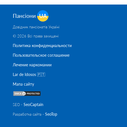
Пансіони
UA
Довідник пансіонатів Україні
© 2026 Всі права захищені
Политика конфиденциальности
Пользовательское соглашение
Лечение наркомании
Lar de Idosos 🇵🇹
Мапа сайту
SeoСaptain
SEO -
SeoTop
Разработка сайта -