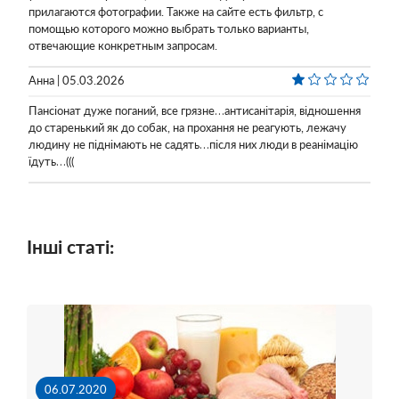
прилагаются фотографии. Также на сайте есть фильтр, с
помощью которого можно выбрать только варианты,
отвечающие конкретным запросам.
Анна | 05.03.2026
Пансіонат дуже поганий, все грязне…антисанітарія, відношення
до старенький як до собак, на прохання не реагують, лежачу
людину не піднімають не садять…після них люди в реанімацію
їдуть…(((
Інші статі:
06.07.2020