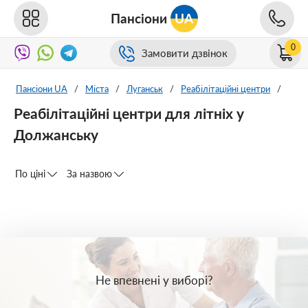
Пансіони
UA
0
Замовити дзвінок
Пансіони UA
/
Міста
/
Луганськ
/
Реабілітаційні центри
/
Реабілітаційні центри для літніх у
Должанську
По ціні
За назвою
Не впевнені у виборі?