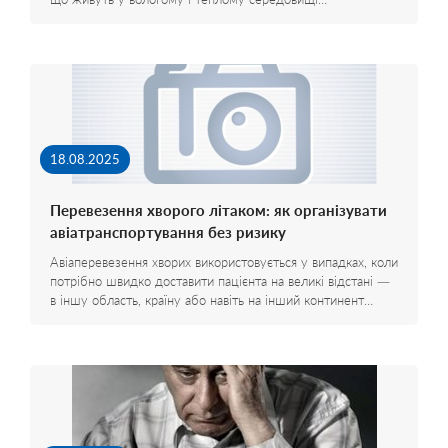
18.08.2025
Перевезення хворого літаком: як організувати
авіатранспортування без ризику
Авіаперевезення хворих використовується у випадках, коли
потрібно швидко доставити пацієнта на великі відстані —
в іншу область, країну або навіть на інший континент…