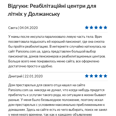
Відгуки: Реабілітаційні центри для
літніх у Должанську
Света | 04.04.2020
У мамы после инсульта парализовало левую часть тела. Врач
посоветовала подыскать ей хороший пансионат, где она смогла
бы пройти реабилитацию. В интернете случайно наткнулась на
сайт Pansionu.com.ua, здесь представлен большой выбор
пансионатов, домов пенсионеров и реабилитационных центров.
Больше всего мне понравилось меню сайта, все оформлено
достаточно просто и удобно.
Дмитрий | 22.01.2020
Дом престарелых для своего отца нашел на сайте
Pansionu.com.ua. никогда не думал, что когда-нибудь придется
прибегнуть к услугам такого рода, но ситуации в жизни бывают
разные. У меня было безвыходное положение, поэтому искал
дом престарелых с условиями максимально приближенными к
домашним. Здесь на сайте есть из чего выбирать, поиск не занял
у меня много времени, так как к каждому объявлению