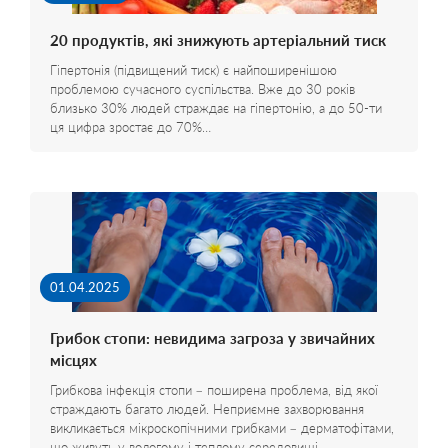
20 продуктів, які знижують артеріальний тиск
Гіпертонія (підвищений тиск) є найпоширенішою
проблемою сучасного суспільства. Вже до 30 років
близько 30% людей страждає на гіпертонію, а до 50-ти
ця цифра зростає до 70%…
01.04.2025
Грибок стопи: невидима загроза у звичайних
місцях
Грибкова інфекція стопи – поширена проблема, від якої
страждають багато людей. Неприємне захворювання
викликається мікроскопічними грибками – дерматофітами,
що живуть у вологому і теплому середовищі…