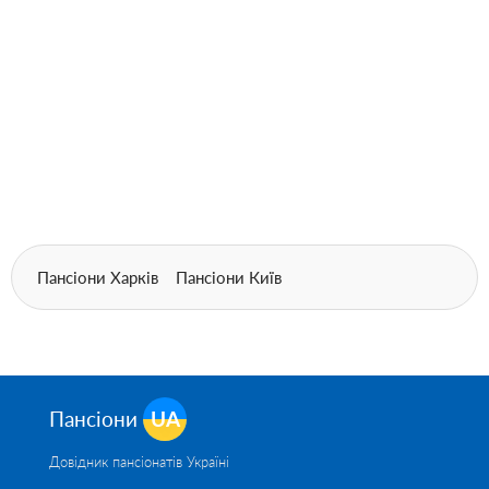
Пансіони Харків
Пансіони Київ
Пансіони
UA
Довідник пансіонатів Україні