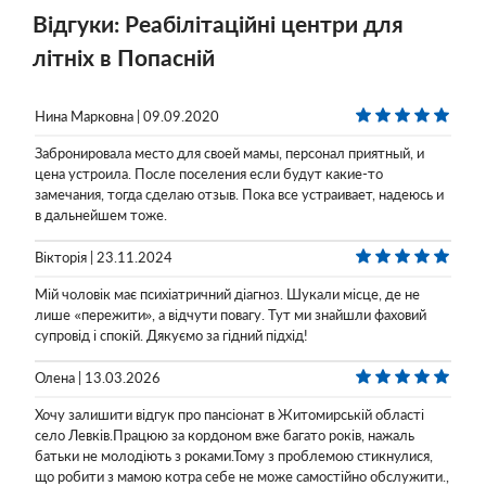
Відгуки: Реабілітаційні центри для
літніх в Попасній
Нина Марковна | 09.09.2020
Забронировала место для своей мамы, персонал приятный, и
цена устроила. После поселения если будут какие-то
замечания, тогда сделаю отзыв. Пока все устраивает, надеюсь и
в дальнейшем тоже.
Вікторія | 23.11.2024
Мій чоловік має психіатричний діагноз. Шукали місце, де не
лише «пережити», а відчути повагу. Тут ми знайшли фаховий
супровід і спокій. Дякуємо за гідний підхід!
Олена | 13.03.2026
Хочу залишити відгук про пансіонат в Житомирській області
село Левків.Працюю за кордоном вже багато років, нажаль
батьки не молодіють з роками.Тому з проблемою стикнулися,
що робити з мамою котра себе не може самостійно обслужити.,