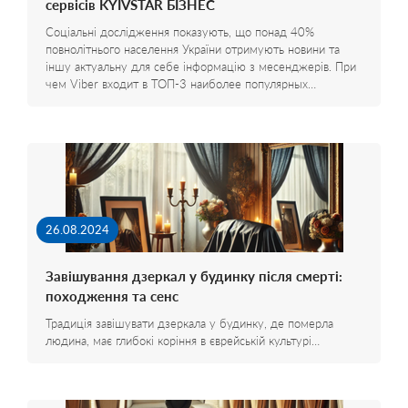
сервісів KYIVSTAR БІЗНЕС
Соціальні дослідження показують, що понад 40%
повнолітнього населення України отримують новини та
іншу актуальну для себе інформацію з месенджерів. При
чем Viber входит в ТОП-3 наиболее популярных…
26.08.2024
Завішування дзеркал у будинку після смерті:
походження та сенс
Традиція завішувати дзеркала у будинку, де померла
людина, має глибокі коріння в єврейській культурі…