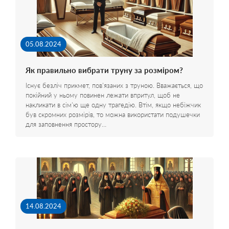
05.08.2024
Як правильно вибрати труну за розміром?
Існує безліч прикмет, пов'язаних з труною. Вважається, що
покійний у ньому повинен лежати впритул, щоб не
накликати в сім'ю ще одну трагедію. Втім, якщо небіжчик
був скромних розмірів, то можна використати подушечки
для заповнення простору…
14.08.2024