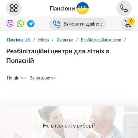
Пансіони
UA
0
Замовити дзвінок
Пансіони UA
/
Міста
/
Луганськ
/
Реабілітаційні центри
/
Реабілітаційні центри для літніх в
Попасній
По ціні
За назвою
Не впевнені у виборі?