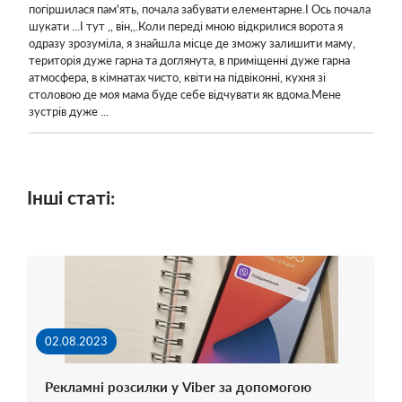
погіршилася пам'ять, почала забувати елементарне.І Ось почала
шукати ...І тут ,, він,,.Коли переді мною відкрилися ворота я
одразу зрозуміла, я знайшла місце де зможу залишити маму,
територія дуже гарна та доглянута, в приміщенні дуже гарна
атмосфера, в кімнатах чисто, квіти на підвіконні, кухня зі
столовою де моя мама буде себе відчувати як вдома.Мене
зустрів дуже ...
Інші статі:
02.08.2023
Рекламні розсилки у Viber за допомогою