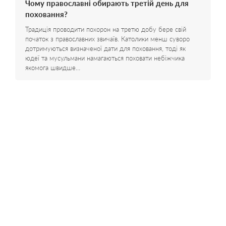
Чому православні обирають третій день для
поховання?
Традиція проводити похорон на третю добу бере свій
початок з православних звичаїв. Католики менш суворо
дотримуються визначеної дати для поховання, тоді як
юдеї та мусульмани намагаються поховати небіжчика
якомога швидше…