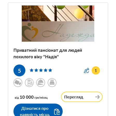
Приватний пансіонат для людей
похилого віку "Надія"
5
1
10 000
Перегляд
від
грн/місяц
Дізнатися про
наявність місць