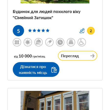
Будинок для людей похилого віку
"Сімейний Затишок"
5
2
10 000
Перегляд
від
грн/місяц
Дізнатися про
наявність місць