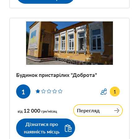
Будинок пристарілих "Доброта"
1
1
12 000
Перегляд
від
грн/місяц
Дізнатися про
наявність місць