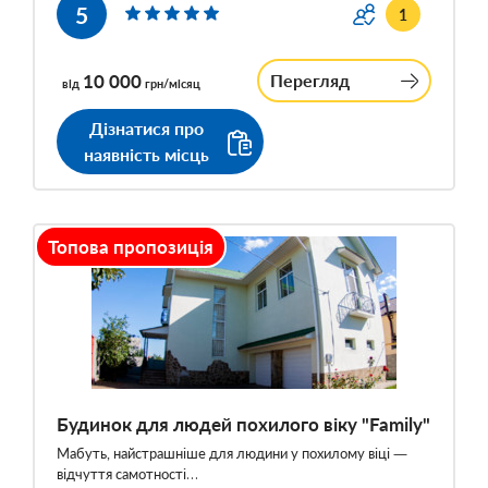
5
1
10 000
Перегляд
від
грн/місяц
Дізнатися про
наявність місць
Топова пропозиція
Будинок для людей похилого віку "Family"
Мабуть, найстрашніше для людини у похилому віці —
відчуття самотності…