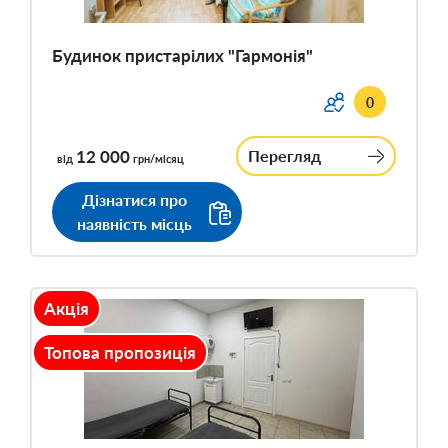
Будинок пристарілих "Гармонія"
0
12 000
Перегляд
від
грн/місяц
Дізнатися про
наявність місць
Акція
Топова пропозиція