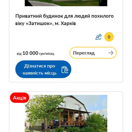
Приватний будинок для людей похилого
віку «Затишок», м. Харків
0
10 000
Перегляд
від
грн/місяц
Дізнатися про
наявність місць
Акція