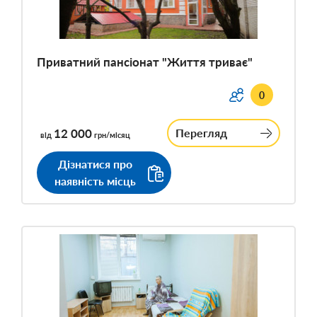
Приватний пансіонат "Життя триває"
0
12 000
Перегляд
від
грн/місяц
Дізнатися про
наявність місць