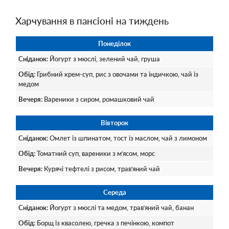
Харчування в пансіоні на тиждень
Понеділок
Сніданок
: Йогурт з мюслі, зелений чай, груша
Обід
: Грибний крем-суп, рис з овочами та індичкою, чай із
медом
Вечеря
: Вареники з сиром, ромашковий чай
Вівторок
Сніданок
: Омлет із шпинатом, тост із маслом, чай з лимоном
Обід
: Томатний суп, вареники з м’ясом, морс
Вечеря
: Курячі тефтелі з рисом, трав’яний чай
Середа
Сніданок
: Йогурт з мюслі та медом, трав’яний чай, банан
Обід
: Борщ із квасолею, гречка з печінкою, компот