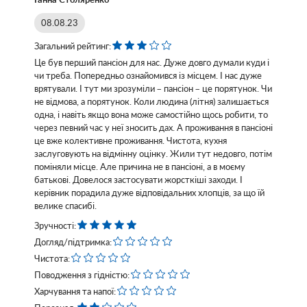
08.08.23
Загальний рейтинг:
Це був перший пансіон для нас. Дуже довго думали куди і
чи треба. Попередньо ознайомився із місцем. І нас дуже
врятували. І тут ми зрозуміли – пансіон – це порятунок. Чи
не відмова, а порятунок. Коли людина (літня) залишається
одна, і навіть якщо вона може самостійно щось робити, то
через певний час у неї зносить дах. А проживання в пансіоні
це вже колективне проживання. Чистота, кухня
заслуговують на відмінну оцінку. Жили тут недовго, потім
поміняли місце. Але причина не в пансіоні, а в моєму
батькові. Довелося застосувати жорсткіші заходи. І
керівник порадила дуже відповідальних хлопців, за що їй
велике спасибі.
Зручності:
Догляд/підтримка:
Чистота:
Поводження з гідністю:
Харчування та напої: