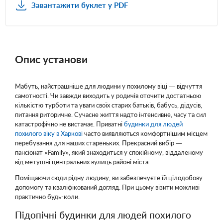
Завантажити буклет у PDF
Опис установи
Мабуть, найстрашніше для людини у похилому віці — відчуття
самотності. Чи завжди виходить у родичів оточити достатньою
кількістю турботи та уваги своїх старих батьків, бабусь, дідусів,
питання риторичне. Сучасне життя надто інтенсивне, часу та сил
катастрофічно не вистачає. Приватні
будинки для людей
похилого віку в Харкові
часто виявляються комфортнішим місцем
перебування для наших стареньких. Прекрасний вибір —
пансіонат «Family», який знаходиться у спокійному, віддаленому
від метушні центральних вулиць районі міста.
Поміщаючи сюди рідну людину, ви забезпечуєте їй цілодобову
допомогу та кваліфікований догляд. При цьому візити можливі
практично будь-коли.
Підопічні будинки для людей похилого