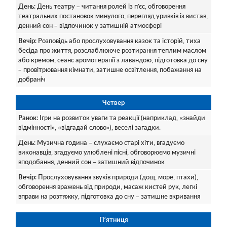
День
: День театру – читання ролей із п’єс, обговорення
театральних постановок минулого, перегляд уривків із вистав,
денний сон – відпочинок у затишній атмосфері
Вечір
: Розповідь або прослуховування казок та історій, тиха
бесіда про життя, розслаблююче розтирання теплим маслом
або кремом, сеанс аромотерапії з лавандою, підготовка до сну
– провітрювання кімнати, затишне освітлення, побажання на
добраніч
Четвер
Ранок
: Ігри на розвиток уваги та реакції (наприклад, «знайди
відмінності», «відгадай слово»), веселі загадки.
День
: Музична година – слухаємо старі хіти, вгадуємо
виконавців, згадуємо улюблені пісні, обговорюємо музичні
вподобання, денний сон – затишний відпочинок
Вечір
: Прослуховування звуків природи (дощ, море, птахи),
обговорення вражень від природи, масаж кистей рук, легкі
вправи на розтяжку, підготовка до сну – затишне вкривання
Пʼятниця