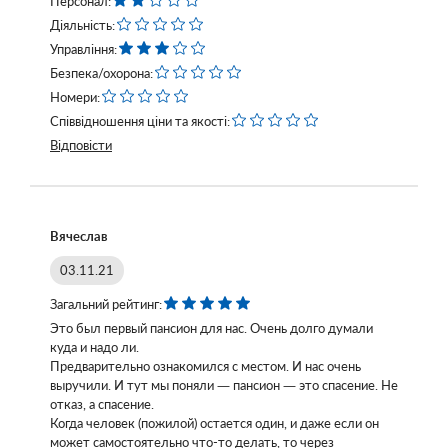
Персонал:
Діяльність:
Управління:
Безпека/охорона:
Номери:
Співвідношення ціни та якості:
Відповісти
Вячеслав
03.11.21
Загальний рейтинг:
Это был первый пансион для нас. Очень долго думали
куда и надо ли.
Предварительно ознакомился с местом. И нас очень
выручили. И тут мы поняли — пансион — это спасение. Не
отказ, а спасение.
Когда человек (пожилой) остается один, и даже если он
может самостоятельно что-то делать, то через