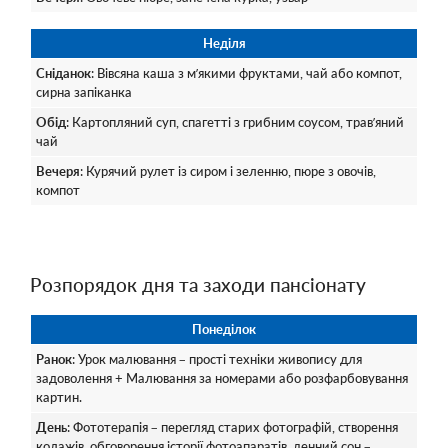
Неділя
Сніданок
: Вівсяна каша з м’якими фруктами, чай або компот,
сирна запіканка
Обід
: Картопляний суп, спагетті з грибним соусом, трав’яний
чай
Вечеря
: Курячий рулет із сиром і зеленню, пюре з овочів,
компот
Розпорядок дня та заходи пансіонату
Понеділок
Ранок
: Урок малювання – прості техніки живопису для
задоволення + Малювання за номерами або розфарбовування
картин.
День
: Фототерапія – перегляд старих фотографій, створення
колажів, обговорення історії фотоапаратів, денний сон –