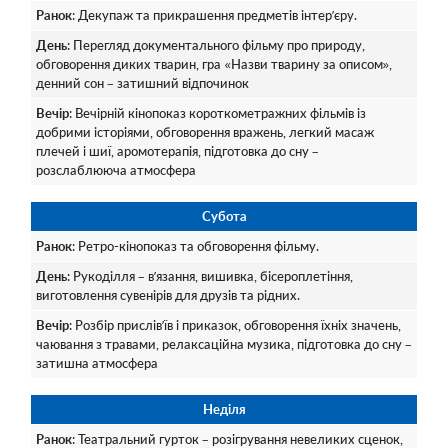
Ранок
: Декупаж та прикрашення предметів інтер’єру.
День
: Перегляд документального фільму про природу,
обговорення диких тварин, гра «Назви тварину за описом»,
денний сон – затишний відпочинок
Вечір
: Вечірній кінопоказ короткометражних фільмів із
добрими історіями, обговорення вражень, легкий масаж
плечей і шиї, аромотерапія, підготовка до сну –
розслаблююча атмосфера
Субота
Ранок
: Ретро-кінопоказ та обговорення фільму.
День
: Рукоділля – в’язання, вишивка, бісероплетіння,
виготовлення сувенірів для друзів та рідних.
Вечір
: Розбір прислів’їв і приказок, обговорення їхніх значень,
чаювання з травами, релаксаційна музика, підготовка до сну –
затишна атмосфера
Неділя
Ранок
: Театральний гурток – розігрування невеликих сценок,