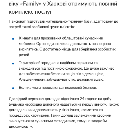
віку «Family» у Харкові отримують повний
комплекс послуг
Пансіонат підготував матеріально-технічну базу, адаптовану до
потреб такої особливої групи клієнтів:
Кімнати для проживання облаштовані сучасними
меблями. Ортопедичні ліжка дозволяють повноцінно
висипатись. Є достатньо місць для зберігання особистих
речей.
Територія обгороджена надійним парканом та
знаходиться під постійною охороною. Це дуже важливо
для забезпечення безпеки пацієнтів з деменцією,
Альцгеймером, забудькуватістю, дезорієнтацією.
Велика увага приділяється пожежній безпеці.
Дослідний персонал доглядає підопічних 24 години на добу.
Будь-яка необхідна допомога надається на першу вимогу. Також
доглядальники допомагають у гігієнічних, косметичних
процедурах, харчуванні. Такий догляд за лежачими хворими
виконується за сучасними методиками, тому не завдає їм
дискомфорту.