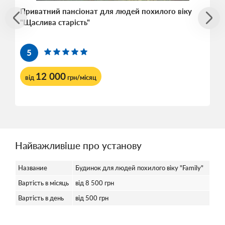
Приватний пансіонат для людей похилого віку
"Щаслива старість"
5
12 000
від
грн/місяц
Найважливіше про установу
Название
Будинок для людей похилого віку "Family"
Вартість в місяць
від 8 500 грн
Вартість в день
від 500 грн