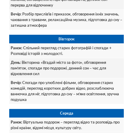
перерва для відпочинку
Вечір
: Розбір прислів’їв і приказок, обговорення їхніх значень,
чаювання з травами, релаксаційна музика, підготовка до сну –
затишна атмосфера
Вівторок
Ранок
: Спільний перегляд старих фотографій і спогади +
Розповіді історій з молодості.
День
: Вікторина «Вгадай місто за фото», обговорення
пам’яток, спогади про подорожі, денний сон – час для
відновлення сил
Вечір
: Спогади про улюблені фільми, обговорення старих
комедій, перегляд коротких добрих відео, розслаблююча
ванночка для ніг, підготовка до сну – м’яке освітлення, зручна
подушка
Середа
Ранок
: Віртуальна подорож – перегляд відео та розповідь про
різні країни, відомі місця, культуру світу.