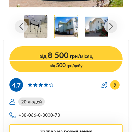
8 500
від
грн/місяц
500
від
грн/добу
4.7
9
20 людей
+38-066-0-3000-73
Заявка на розміщення