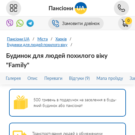
Пансіони
UA
0
Замовити дзвінок
Пансіони UA
/
Міста
/
Харків
/
Будинки для людей похилого віку
/
Будинок для людей похилого віку
"Family"
Галерея
Опис
Переваги
Відгуки (9)
Мапа проїзду
За
500 гривень в подарунок на заселення в будь-
який будинок або пансіонат
Транспортування людей з обмеженими