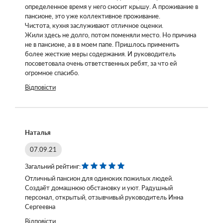
определенное время у него сносит крышу. А проживание в
пансионе, это уже коллективное проживание.
Чистота, кухня заслуживают отличное оценки.
Жили здесь не долго, потом поменяли место. Но причина
не в пансионе, а в в моем папе. Пришлось применить
более жесткие меры содержания. И руководитель
посоветовала очень ответственных ребят, за что ей
огромное спасибо.
Відповісти
Наталья
07.09.21
Загальний рейтинг:
Отличный пансион для одиноких пожилых людей.
Создаёт домашнюю обстановку и уют. Радушный
персонал, открытый, отзывчивый руководитель Инна
Сергеевна
Відповісти