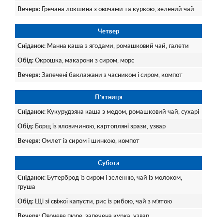
Вечеря
: Гречана локшина з овочами та куркою, зелений чай
Четвер
Сніданок
: Манна каша з ягодами, ромашковий чай, галети
Обід
: Окрошка, макарони з сиром, морс
Вечеря
: Запечені баклажани з часником і сиром, компот
Пʼятниця
Сніданок
: Кукурудзяна каша з медом, ромашковий чай, сухарі
Обід
: Борщ із яловичиною, картопляні зрази, узвар
Вечеря
: Омлет із сиром і шинкою, компот
Субота
Сніданок
: Бутерброд із сиром і зеленню, чай із молоком,
груша
Обід
: Щі зі свіжої капусти, рис із рибою, чай з м’ятою
Вечеря
: Овочеве пюре, запечена курка, узвар