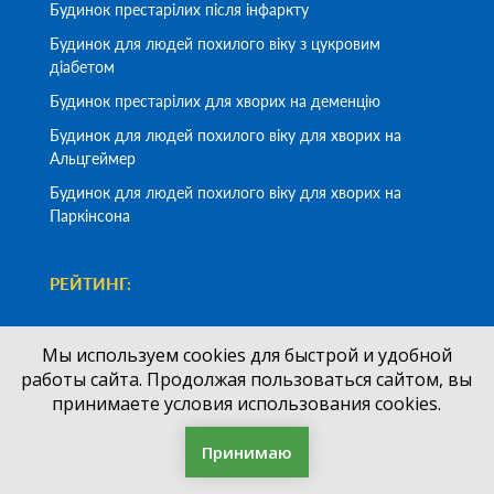
Будинок престарілих після інфаркту
Будинок для людей похилого віку з цукровим
діабетом
Будинок престарілих для хворих на деменцію
Будинок для людей похилого віку для хворих на
Альцгеймер
Будинок для людей похилого віку для хворих на
Паркінсона
РЕЙТИНГ:
Рейтинг Пансіони UA:
Мы используем cookies для быстрой и удобной
Всього - 542 відгуків
работы сайта. Продолжая пользоваться сайтом, вы
Середня оцінка -
5/5
принимаете условия использования cookies.
Принимаю
Замовити дзвінок