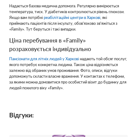
Надається базова медична допомога. Регулярно вимірюється
температура, тиск. У діабетиків контролюється рівень глюкози.
Якщо вам потрібні
реабілітаційні центри в Харкові
, які
приймають пацієнтів після інсульту, обов'язково зв'яжіться з
«Family». Тут беруться і такі випадки.
Ціна перебування в «Family»
розраховується індивідуально
Пансіонати для літніх людей у Харкові
надають той обсяг послуг,
якого потребує конкретна людина. Також ціна відрізняється
залежно від обраних умов проживання. Фото, описи, відгуки
допоможуть скласти власне враження. У контактах є телефони,
за якими можна домовитися про особистий візит до будинку для
людей похилого віку «Family».
Відгуки: