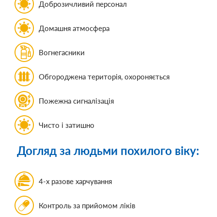
Доброзичливий персонал
Домашня атмосфера
Вогнегасники
Обгороджена територія, охороняється
Пожежна сигналізація
Чисто і затишно
Догляд за людьми похилого віку:
4-х разове харчування
Контроль за прийомом ліків