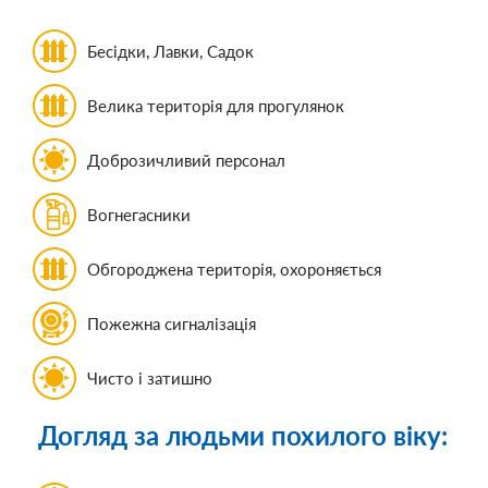
Бесідки, Лавки, Садок
Велика територія для прогулянок
Доброзичливий персонал
Вогнегасники
Обгороджена територія, охороняється
Пожежна сигналізація
Чисто і затишно
Догляд за людьми похилого віку: