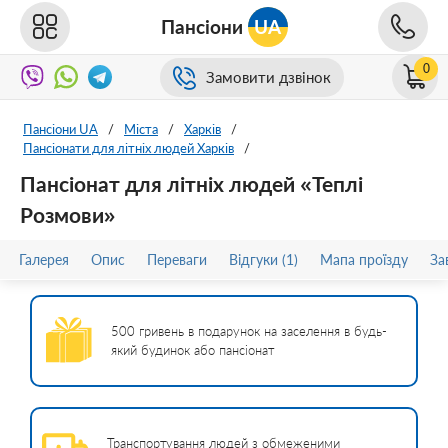
Пансіони
UA
0
Замовити дзвінок
Пансіони UA
/
Міста
/
Харків
/
Пансіонати для літніх людей Харків
/
Пансіонат для літніх людей «Теплі
Розмови»
Галерея
Опис
Переваги
Відгуки (1)
Мапа проїзду
За
500 гривень в подарунок на заселення в будь-
який будинок або пансіонат
Транспортування людей з обмеженими