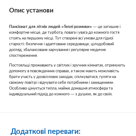
Опис установи
Пансіонат для літніх людей «Теплі розмови»
— це затишне і
комфортне місце, де турбота, повага і увага до кожного гостя
стоять на першому місці. Тут створені всі умови для гідної
старості: безпечне і адаптоване середовище, цілодобовий
догляд, збалансоване харчування і регулярне медичне
спостереження.
Постояльці проживають у світлих і зручних кімнатах, отримують
допомогу в повсякденних справах, а також мають можливість
брати участь у дозвіллєвих заходах, спілкуватися, гуляти на
свіжому повітрі і відчувати себе потрібними і захищеними.
Особливо цінується тепла, майже домашня атмосфера та
індивідуальний підхід до кожного — з душею, як до своїх.
Додаткові переваги: