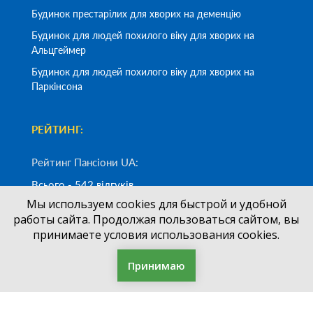
Будинок престарілих для хворих на деменцію
Будинок для людей похилого віку для хворих на
Альцгеймер
Будинок для людей похилого віку для хворих на
Паркінсона
РЕЙТИНГ:
Рейтинг Пансіони UA:
Всього - 542 відгуків
Середня оцінка -
5/5
Мы используем cookies для быстрой и удобной
работы сайта. Продолжая пользоваться сайтом, вы
принимаете условия использования cookies.
Замовити дзвінок
Принимаю
(050)
700-33-83
+38