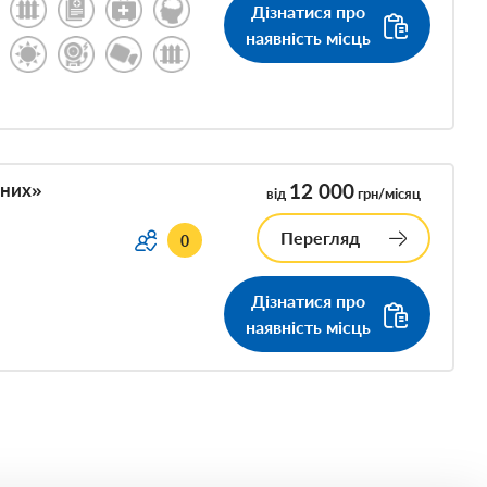
Дізнатися про
наявність місць
ених»
12 000
від
грн/місяц
Перегляд
0
Дізнатися про
наявність місць