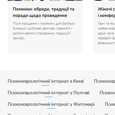
Поминки: обряди, традиції та
Жіночі с
поради щодо проведення
і комфо
Після прощання з покійним, для багатьох
Гарні та які
близьких особливо важливо поважати і
найважлив
дотримуватися старовинних традицій і
адже саме 
звичаїв…
переваги фі
впевненост
Психоневрологічний інтернат в Києві
Психоневр
Психоневрологічний інтернат у Полтаві
Психон
Психоневрологічний інтернат у Житомирі
Псих