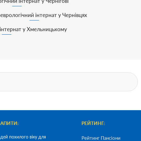
ічний інтернат у Чернігові
еврологічний інтернат у Чернівцях
інтернат у Хмельницькому
ЗАПИТИ:
РЕЙТИНГ:
дей похилого віку для
Рейтинг Пансіони