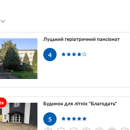
Луцький геріатричний пансіонат
4
ія
Будинок для літніх "Благодать"
5