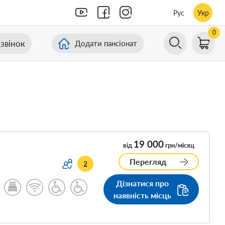
Рус
Укр
0
звінок
Додати пансіонат
19 000
від
грн/місяц
Перегляд
2
Дізнатися про
наявність місць