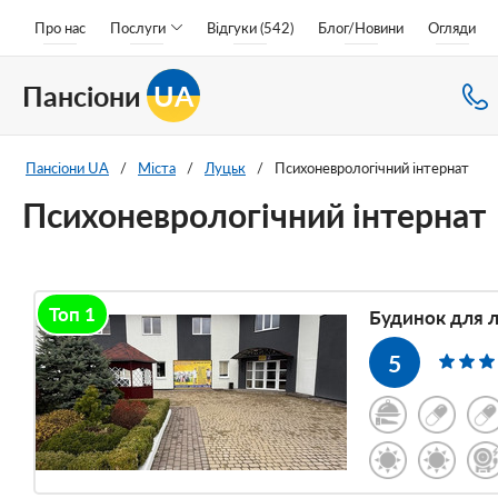
Про нас
Послуги
Відгуки (542)
Блог/Новини
Огляди
Пансіони
UA
Пансіони UA
/
Міста
/
Луцьк
/
Психоневрологічний інтернат
Психоневрологічний інтернат
Топ 1
Будинок для л
5