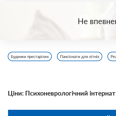
Не впевнен
Будинки престарілих
Пансіонати для літніх
Ре
Ціни: Психоневрологічний інтернат