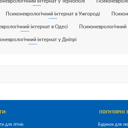
оневрологічний інтернат у Тернополі
Психоневролог
Психоневрологічний інтернат в Ужгороді
Психон
врологічний інтернат в Одесі
Психоневрологічний 
оневрологічний інтернат у Дніпрі
ГИ:
ПОПУЛЯРНІ 
ти для літніх
Будинок для лю