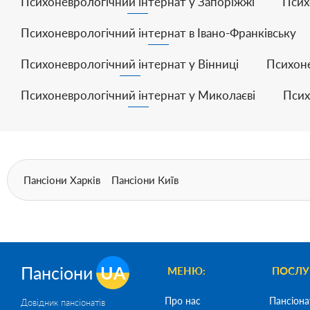
Психоневрологічний інтернат у Запоріжжі
Псих
Психоневрологічний інтернат в Івано-Франківську
Психоневрологічний інтернат у Вінниці
Психоне
Психоневрологічний інтернат у Миколаєві
Псих
Пансіони Харків
Пансіони Київ
Пансіони
UA
МЕНЮ:
ПОСЛУ
Про нас
Пансіона
Довідник пансіонатів