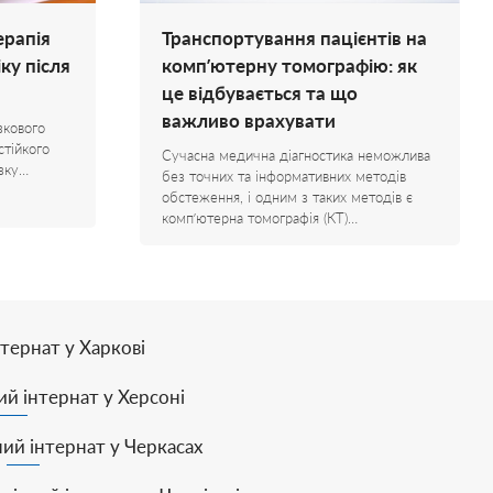
ерапія
Транспортування пацієнтів на
ку після
комп’ютерну томографію: як
це відбувається та що
важливо врахувати
зкового
стійкого
Сучасна медична діагностика неможлива
зку…
без точних та інформативних методів
обстеження, і одним з таких методів є
комп’ютерна томографія (КТ)…
тернат у Харкові
й інтернат у Херсоні
ий інтернат у Черкасах