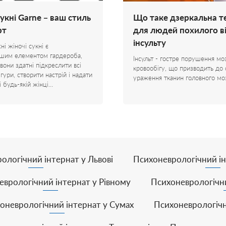
укні Garne – ваш стиль
Що таке дзеркальна т
рт
для людей похилого ві
інсульту
сні жіночі сукні є
ішим елементом гардероба,
Інсульт - гостре порушення мо
вони здатні підкреслити всі
кровообігу, що призводить до 
гури, створити настрій і надати
ураження тканин головного мо
і будь-якій жінці…
ологічний інтернат у Львові
Психоневрологічний ін
еврологічний інтернат у Рівному
Психоневрологічни
оневрологічний інтернат у Сумах
Психоневрологічн