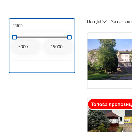
По ціні
За назвою
PRICE:
Топова пропозиц