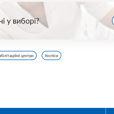
і у виборі?
абілітаційні центри
Хоспіси