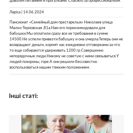
доволен питанием и прогулками. Спасибо за профессионализм.
Ларіса | 14.06.2024
Пансионат «Семейный дом престарелых» Николаев улица
Малко-Терновская ,81а.Нам его порекомендовали для
бабушки.Мы оплатили сразу все их требования в сумме
14500.Не успели привезти бабушку и она умерла.Теперь они не
возвращают деньги, кормят нас ежедневно отговорками.за что
то еще собираются удерживать 1200 гр.Совершенно
непорядочные люди.Никому не советую с ними связываться.У
людей похороны, горе.А они решили бессовестно
воспользоваться нашим тяжким положением.
Інші статі: