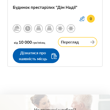
Будинок престарілих "Дім Надії"
0
10 000
Перегляд
від
грн/місяц
Дізнатися про
наявність місць
Не впевнені у виборі?