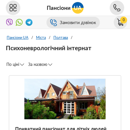
Пансіони
UA
0
Замовити дзвінок
Пансіони UA
/
Міста
/
Полтава
/
Психоневрологічний інтернат
По ціні
За назвою
Приватний пансіонат для літніх людей