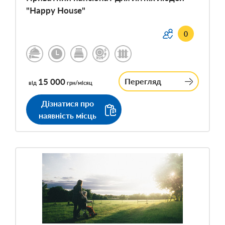
"Happy House"
0
15 000
Перегляд
від
грн/місяц
Дізнатися про
наявність місць