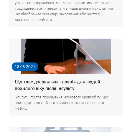
унікальне оформлення, яке може виразитися не тільки в
традиційних пам'ятниках, а й в індивідуальній скульптурі,
що відображає характер, захоплення або життєві
досягнення покійного…
18.05.2021
Що таке дзеркальна терапія для людей
похилого віку після інсульту
Інсульт - гостре порушення мозкового кровообігу, що
призводить до стійкого ураження тканин головного
мозку…