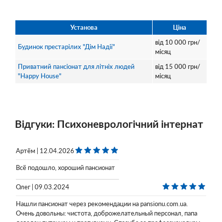
Установа
Ціна
від
10 000
грн/
Будинок престарілих "Дім Надії"
місяц
Приватний пансіонат для літніх людей
від
15 000
грн/
"Happy House"
місяц
Відгуки: Психоневрологічний інтернат
Артём | 12.04.2026
Всё подошло, хороший пансионат
Олег | 09.03.2024
Нашли пансионат через рекомендации на pansionu.com.ua.
Очень довольны: чистота, доброжелательный персонал, папа