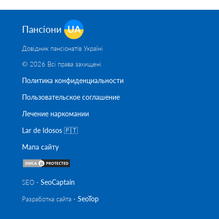
Пансіони
UA
Довідник пансіонатів Україні
© 2026 Всі права захищені
Политика конфиденциальности
Пользовательское соглашение
Лечение наркомании
Lar de Idosos 🇵🇹
Мапа сайту
SeoСaptain
SEO -
SeoTop
Разработка сайта -