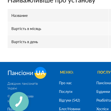
Название
Вартість в місяць
Вартість в день
Пансіони
UA
МЕНЮ:
ПОСЛУ
Про нас
Пансіона
Довідник пансіонатів
Україні
Послуги
Будинки 
© 2026 Всі права
Відгуки (542)
Реабіліта
захищені
Блог/Новини
Хоспіси
Политика