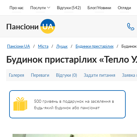
Про нас
Послуги
Відгуки (542)
Блог/Новини
Огляди
Пансіони
UA
Пансіони UA
/
Міста
/
Луцьк
/
Будинки престарілих
/
Будинок
Будинок пристарілих «Тепло 
Галерея
Переваги
Відгуки (0)
Задати питання
Заявка
500 гривень в подарунок на заселення в
будь-який будинок або пансіонат