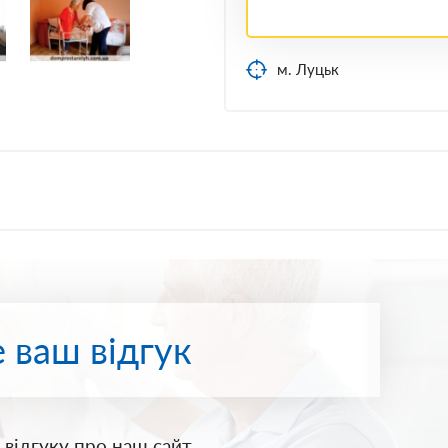
м. Луцьк
 ваш відгук
відгуку про наш сайт.