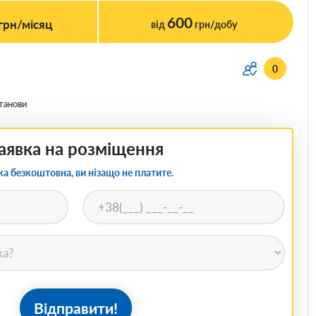
600
грн/місяц
від
грн/добу
0
станови
аявка на розміщення
ка безкоштовна, ви нізащо не платите.
Відправити!