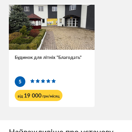
Будинок для літніх "Благодать"
5
19 000
від
грн/місяц
Найважливіше про установу