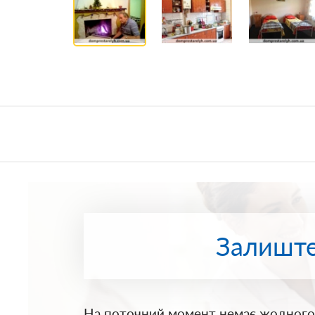
Залиште
На поточний момент немає жодного 