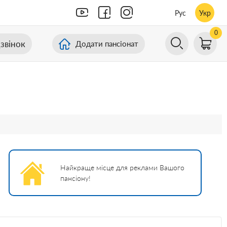
Рус
Укр
0
звінок
Додати пансіонат
Найкраще місце для реклами Вашого
пансіону!