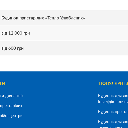
Будинок пристарілих «Тепло Улюблених»
від 12 000 грн
від 600 грн
ГИ:
ПОПУЛЯРНІ 
ти для літніх
Будинок для лю
Інвалідів-візочн
престарілих
Будинок преста
ційні центри
Будинок для лю
тяжкохворих