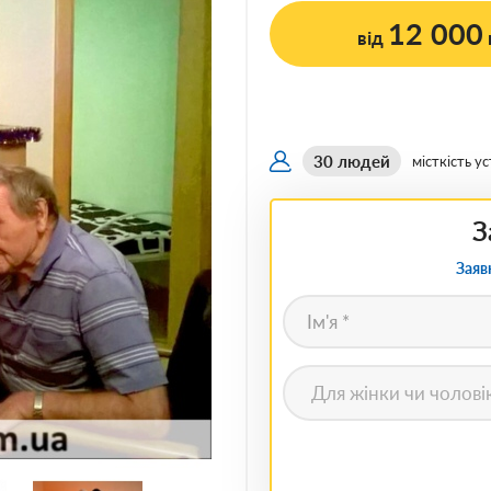
12 000
від
30 людей
місткість у
З
Заяв