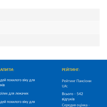
ЗАПИТИ:
РЕЙТИНГ:
дей похилого віку для
Рейтинг Пансіони
иків
UA:
рілих для лежачих
Всього - 542
відгуків
дей похилого віку для
Середня оцінка -