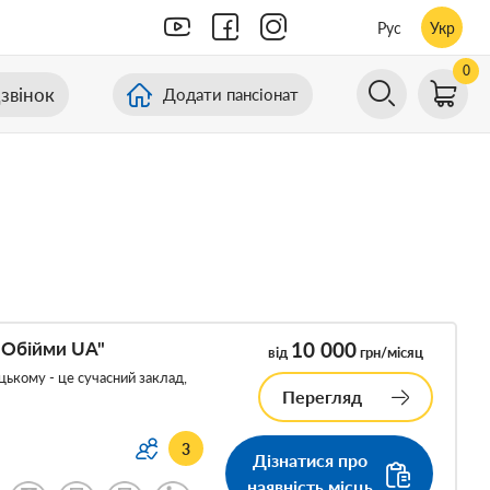
Рус
Укр
0
звінок
Додати пансіонат
"Обійми UA"
10 000
від
грн/місяц
ькому - це сучасний заклад,
Перегляд
3
Дізнатися про
наявність місць