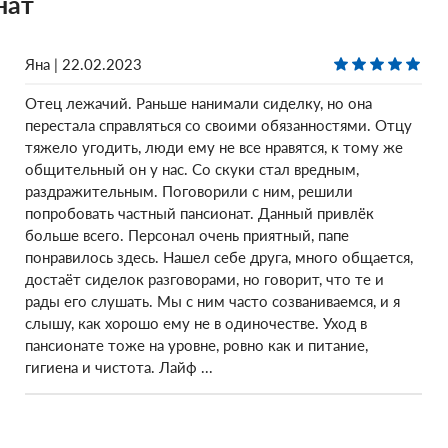
нат
Яна | 22.02.2023
Отец лежачий. Раньше нанимали сиделку, но она
перестала справляться со своими обязанностями. Отцу
тяжело угодить, люди ему не все нравятся, к тому же
общительный он у нас. Со скуки стал вредным,
раздражительным. Поговорили с ним, решили
попробовать частный пансионат. Данный привлёк
больше всего. Персонал очень приятный, папе
понравилось здесь. Нашел себе друга, много общается,
достаёт сиделок разговорами, но говорит, что те и
рады его слушать. Мы с ним часто созваниваемся, и я
слышу, как хорошо ему не в одиночестве. Уход в
пансионате тоже на уровне, ровно как и питание,
гигиена и чистота. Лайф ...