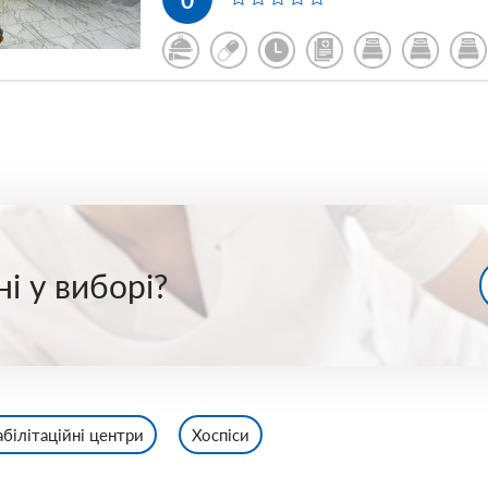
і у виборі?
абілітаційні центри
Хоспіси