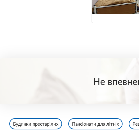
Не впевнен
Будинки престарілих
Пансіонати для літніх
Ре