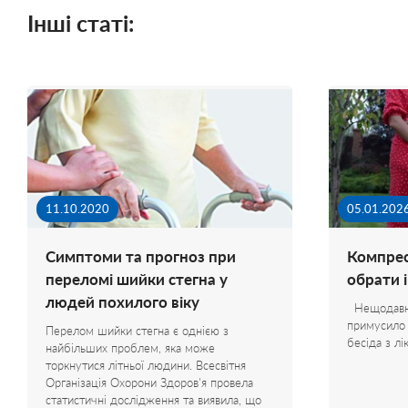
Інші статі:
11.10.2020
05.01.202
Симптоми та прогноз при
Компрес
переломі шийки стегна у
обрати і
людей похилого віку
Нещодавно 
примусило 
Перелом шийки стегна є однією з
бесіда з л
найбільших проблем, яка може
торкнутися літньої людини. Всесвітня
Організація Охорони Здоров'я провела
статистичні дослідження та виявила, що