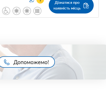
Дізнатися про
наявність місць
Допоможемо!