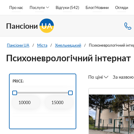
Про нас
Послуги
Відгуки (542)
Блог/Новини
Огляди
Пансіони
UA
Пансіони UA
/
Міста
/
Хмельницький
/
Психоневрологічний інте
Психоневрологічний інтернат
По ціні
За назвою
PRICE: