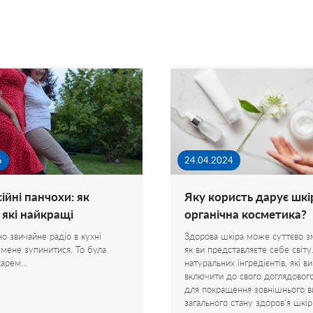
6
24.04.2024
ійні панчохи: як
Яку користь дарує шкі
 які найкращі
органічна косметика?
звичайне радіо в кухні
Здорова шкіра може суттєво зм
мене зупинитися. То була
як ви представляєте себе світу
ікарем…
натуральних інгредієнтів, які 
включити до свого доглядово
для покращення зовнішнього в
загального стану здоров'я шкі