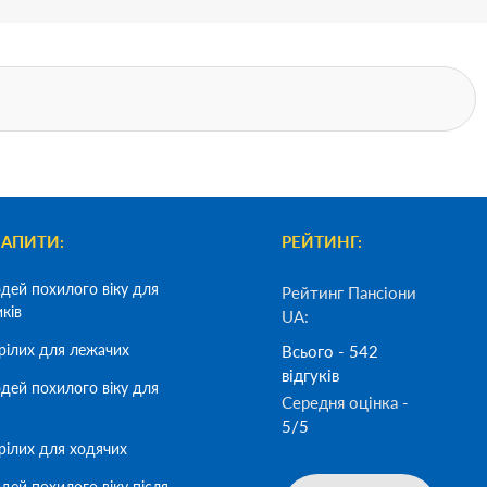
ЗАПИТИ:
РЕЙТИНГ:
дей похилого віку для
Рейтинг Пансіони
иків
UA:
рілих для лежачих
Всього - 542
відгуків
дей похилого віку для
Середня оцінка -
5/5
рілих для ходячих
дей похилого віку після