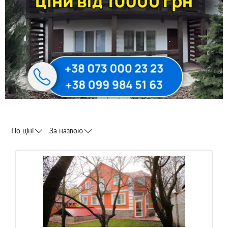
По ціні
За назвою