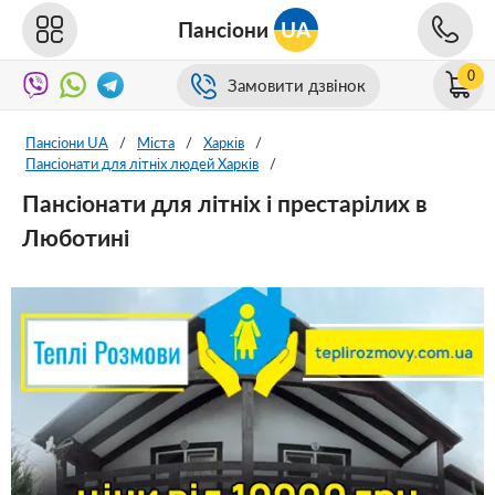
Пансіони
UA
0
Замовити дзвінок
Пансіони UA
/
Міста
/
Харків
/
Пансіонати для літніх людей Харків
/
Пансіонати для літніх і престарілих в
Люботині