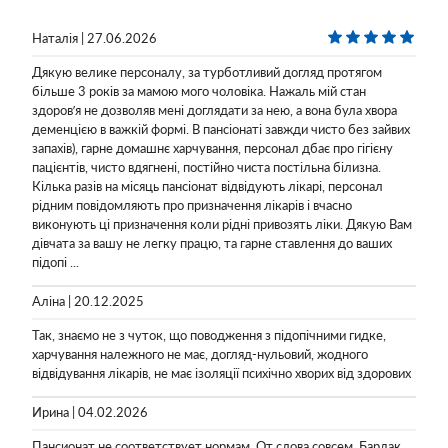
Наталія | 27.06.2026
Дякую велике персоналу, за турботливий догляд протягом
більше 3 років за мамою мого чоловіка. Нажаль мій стан
здоровʼя не дозволяв мені доглядати за нею, а вона була хвора
деменцією в важкій формі. В пансіонаті завжди чисто без зайвих
запахів), гарне домашнє харчування, персонал дбає про гігієну
пацієнтів, чисто вдягнені, постійно чиста постільна білизна.
Кілька разів на місяць пансіонат відвідують лікарі, персонал
рідним повідомляють про призначення лікарів і вчасно
виконують ці призначення коли рідні привозять ліки. Дякую Вам
дівчата за вашу не легку працю, та гарне ставлення до ваших
підопі ...
Аліна | 20.12.2025
Так, знаємо не з чуток, що поводження з підопічними гидке,
харчування належного не має, догляд-нульовий, жодного
відвідування лікарів, не має ізоляції психічно хворих від здорових
Ирина | 04.02.2026
Пансионат не соответствует нормам. От слова совсем. Бардак