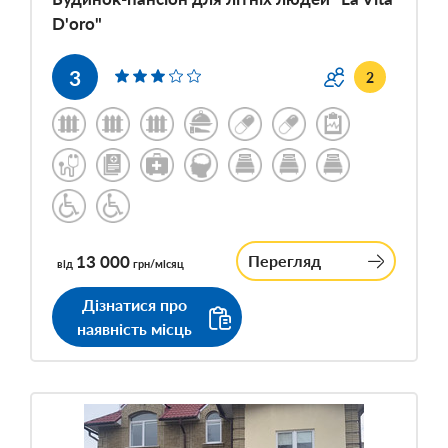
D'oro"
3
2
13 000
Перегляд
від
грн/місяц
Дізнатися про
наявність місць