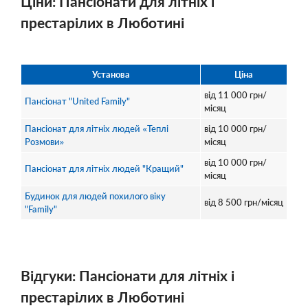
Ціни: Пансіонати для літніх і
престарілих в Люботині
Установа
Ціна
від
11 000
грн/
Пансіонат "United Family"
місяц
Пансіонат для літніх людей «Теплі
від
10 000
грн/
Розмови»
місяц
від
10 000
грн/
Пансіонат для літніх людей "Кращий"
місяц
Будинок для людей похилого віку
від
8 500
грн/місяц
"Family"
Відгуки: Пансіонати для літніх і
престарілих в Люботині