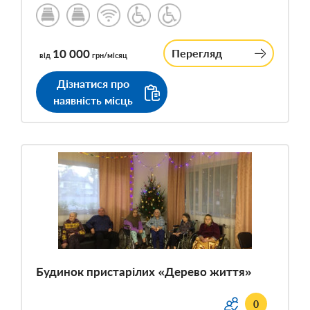
10 000
Перегляд
від
грн/місяц
Дізнатися про
наявність місць
Будинок пристарілих «Дерево життя»
0