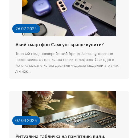
26.07.2024
Який смартфон Самсунг краще купити?
Топовий південнокорейський бренд Samsung щорічно
представляє світові кілька нових телефонів. Сьогодні в
його каталозі є кілька десятків чудовий моделей з різних
лінійок…
07.04.2025
Ритуальна табличка на пам'ятник: види,