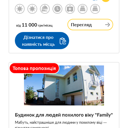
11 000
Перегляд
від
грн/місяц
Дізнатися про
наявність місць
Топова пропозиція
Будинок для людей похилого віку "Family"
Мабуть, найстрашніше для людини у похилому віці —
відчуття самотності…