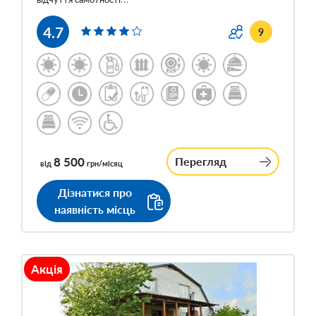
4.7
9
8 500
Перегляд
від
грн/місяц
Дізнатися про
наявність місць
Акція