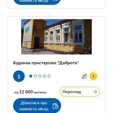
наявність місць
Будинок пристарілих "Доброта"
1
1
12 000
Перегляд
від
грн/місяц
Дізнатися про
наявність місць