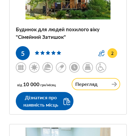
Будинок для людей похилого віку
"Сімейний Затишок"
5
2
10 000
Перегляд
від
грн/місяц
Дізнатися про
наявність місць