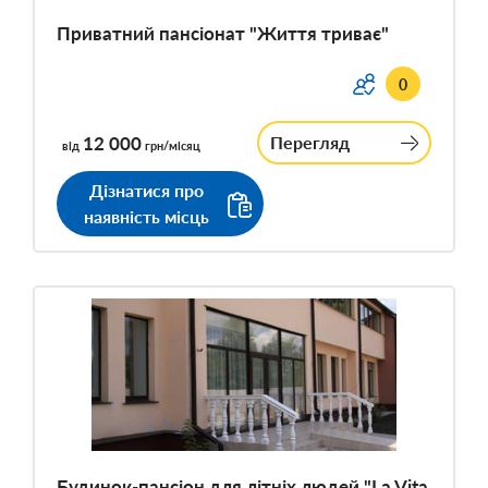
Приватний пансіонат "Життя триває"
0
12 000
Перегляд
від
грн/місяц
Дізнатися про
наявність місць
Будинок-пансіон для літніх людей "La Vita