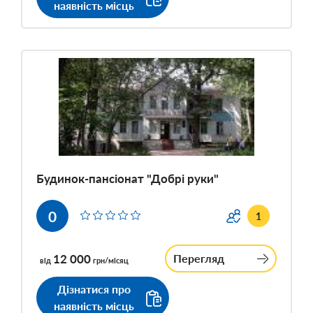
наявність місць
Будинок-пансіонат "Добрі руки"
0
1
12 000
Перегляд
від
грн/місяц
Дізнатися про
наявність місць