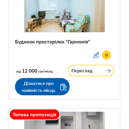
Будинок пристарілих "Гармонія"
0
12 000
Перегляд
від
грн/місяц
Дізнатися про
наявність місць
Топова пропозиція