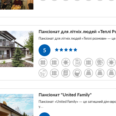
Пансіонат для літніх людей «Теплі 
ke_zhukovskogo_v_xarkove
Пансіонат для літніх людей «Теплі розмови» — це
arkove
5
Пансіонат "United Family"
Пансіонат «United Family» — це затишний дім євр
у…
evke