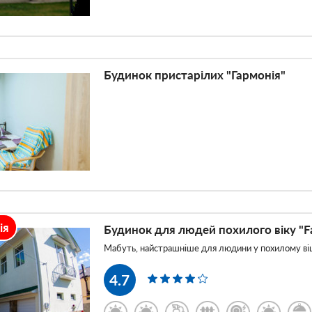
Будинок пристарілих "Гармонія"
ія
Будинок для людей похилого віку "F
Мабуть, найстрашніше для людини у похилому віц
4.7