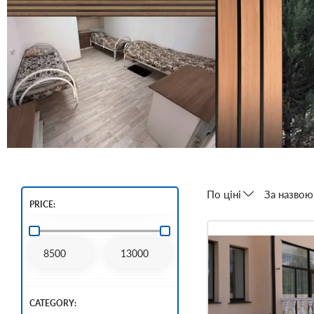
По ціні
За назвою
PRICE:
CATEGORY: