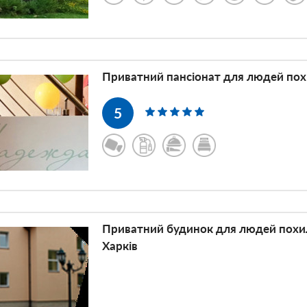
j
Приватний пансіонат для людей похи
5
Приватний будинок для людей похил
Харків