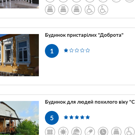
Будинок пристарілих "Доброта"
1
Будинок для людей похилого віку "
5
yix_v_xarkove