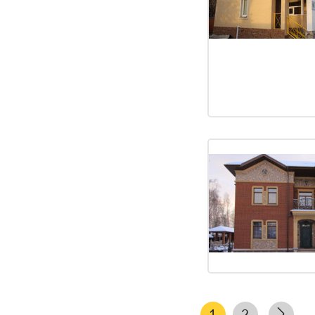
mse2_filter_msoption_gosudarstvennyij_dom_prestarelyix_v_
9
mse2_filter_msoption_pansionatyi_dlya_pozhilyix_xoroshevo
4
mse2_filter_msoption_reabilitaczionnyie_czentryi_valki
20
mse2_filter_msoption_xospisyi_pivdennoe
21
mse2_filter_msoption_dom_prestarelyix_dlya_psixicheski_bol
9
mse2_filter_msoption_pansionatyi_dlya_pozhilyix_lozovaya
4
mse2_filter_msoption_reabilitaczionnyie_czentryi_pivdennoe
20
mse2_filter_msoption_elitnyij_dom_prestarelyix_v_xarkove
9
mse2_filter_msoption_pansionatyi_dlya_pozhilyix_izyum
4
1
2