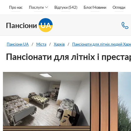
Про нас
Послуги
Відгуки (542)
Блог/Новини
Огляди
Пансіони
UA
Пансіони UA
/
Міста
/
Харків
/
Пансіонати для літніх людей Харк
Пансіонати для літніх і преста