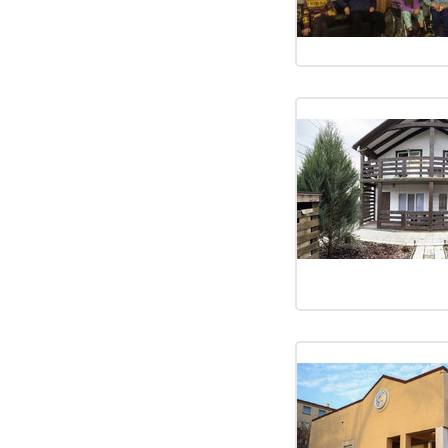
mse2_filter_msoption_reabilitaczionnyie_czentryi_bogoduxov
20
mse2_filter_msoption_xospisyi_zmiyov
21
mse2_filter_msoption_chastnyij_dom_prestarelyix_na_posel
8
mse2_filter_msoption_doma_internatyi_dlya_prestarelyix_v_x
12
mse2_filter_msoption_reabilitaczionnyie_czentryi_zmiyov
20
mse2_filter_msoption_xospisyi_barvenkovo
21
mse2_filter_msoption_reabilitaczionnyie_czentryi_barvenkovo
20
mse2_filter_msoption_xospisyi_valki
21
mse2_filter_msoption_dom_prestarelyix_v_xarkove_na_alekse
8