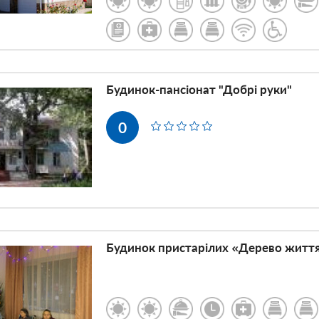
ke
Будинок-пансіонат "Добрі руки"
0
vke
ove
Будинок пристарілих «Дерево житт