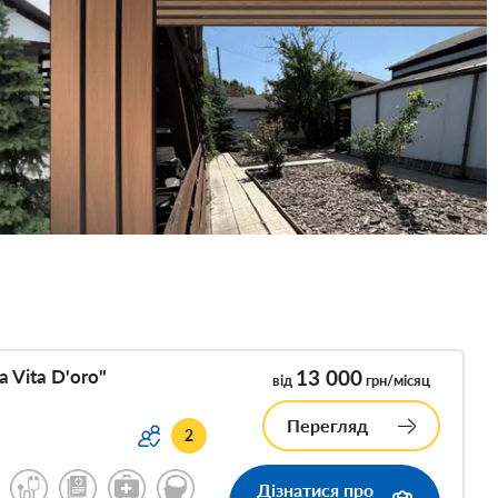
 Vita D'oro"
13 000
від
грн/місяц
Перегляд
2
Дізнатися про