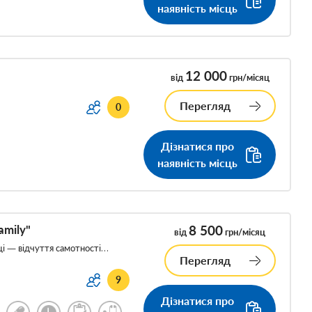
наявність місць
12 000
від
грн/місяц
Перегляд
0
Дізнатися про
наявність місць
amily"
8 500
від
грн/місяц
і — відчуття самотності…
Перегляд
9
Дізнатися про