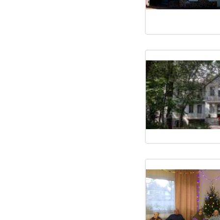
20
mse2_filter_msoption_xospisyi_volchansk
21
mse2_filter_msoption_dom_prestarelyix_v_xarkove_na_saltov
7
mse2_filter_msoption_dom_prestarelyix_xolodnaya_gora
3
mse2_filter_msoption_reabilitaczionnyie_czentryi_volchansk
20
mse2_filter_msoption_xospisyi_dergachi
21
mse2_filter_msoption_dom_prestarelyix_v_xarkove_na_danilo
9
mse2_filter_msoption_doma_prestarelyix_posutochno_v_xark
10
mse2_filter_msoption_reabilitaczionnyie_czentryi_dergachi
20
mse2_filter_msoption_xospisyi_bogoduxov
21