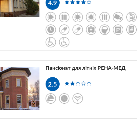
4.9
xarkove_stoimost
nyix_v_xarkove
Пансіонат для літніх РЕНА-МЕД
2.5