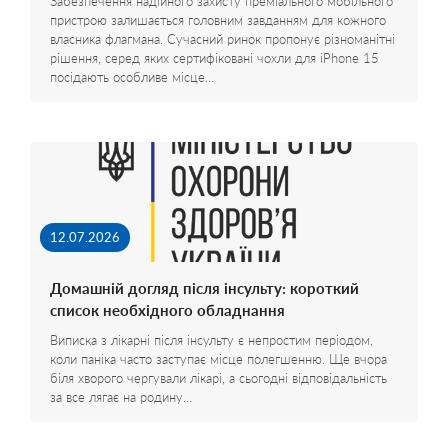
Забезпечення надійного захисту преміального мобільного
пристрою залишається головним завданням для кожного
власника флагмана. Сучасний ринок пропонує різноманітні
рішення, серед яких сертифіковані чохли для iPhone 15
посідають особливе місце…
12.07.2026
Домашній догляд після інсульту: короткий
список необхідного обладнання
Виписка з лікарні після інсульту є непростим періодом,
коли паніка часто заступає місце полегшенню. Ще вчора
біля хворого чергували лікарі, а сьогодні відповідальність
за все лягає на родину…