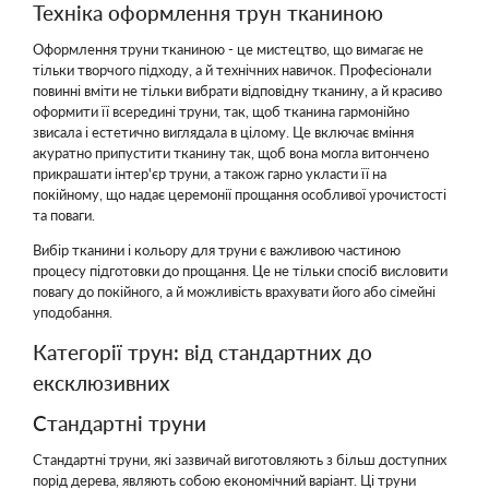
Техніка оформлення трун тканиною
Оформлення труни тканиною - це мистецтво, що вимагає не
тільки творчого підходу, а й технічних навичок. Професіонали
повинні вміти не тільки вибрати відповідну тканину, а й красиво
оформити її всередині труни, так, щоб тканина гармонійно
звисала і естетично виглядала в цілому. Це включає вміння
акуратно припустити тканину так, щоб вона могла витончено
прикрашати інтер'єр труни, а також гарно укласти її на
покійному, що надає церемонії прощання особливої урочистості
та поваги.
Вибір тканини і кольору для труни є важливою частиною
процесу підготовки до прощання. Це не тільки спосіб висловити
повагу до покійного, а й можливість врахувати його або сімейні
уподобання.
Категорії трун: від стандартних до
ексклюзивних
Стандартні труни
Стандартні труни, які зазвичай виготовляють з більш доступних
порід дерева, являють собою економічний варіант. Ці труни