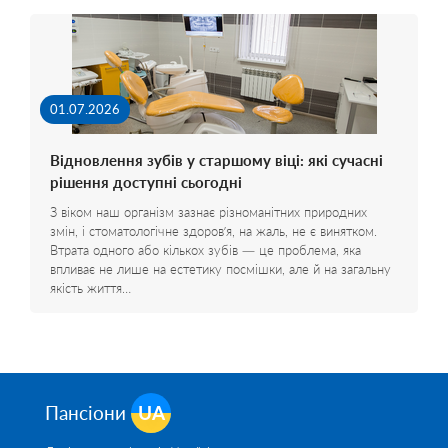
01.07.2026
Відновлення зубів у старшому віці: які сучасні
рішення доступні сьогодні
З віком наш організм зазнає різноманітних природних
змін, і стоматологічне здоров’я, на жаль, не є винятком.
Втрата одного або кількох зубів — це проблема, яка
впливає не лише на естетику посмішки, але й на загальну
якість життя…
Пансіони
UA