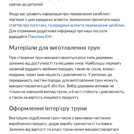
увагою до деталей.
Якщо вас цікавить інформація про перевезення загиблих і
пов'язані з цим юридичні аспекти, пропонуємо прочитати нашу
статтю
про логістику та юридичні аспекти перевезення загиблих
.
Для отримання додаткової інформації про наші послуги
відвідайте
Пансіони ЮА
.
Матеріали для виготовлення трун
При створенні трун використовуються різні типи деревини,
залежно від доступності та місцевих умов. Найбільшу перевагу
зазвичай віддають хвойним породам, таким як сосна, ялина і
модрина, через їхню міцність і довговічність. У регіонах, де
переважають листяні породи, для виготовлення трун можуть
використовуватися дуб або бук. Вибір деревини впливає не
тільки на зовнішній вигляд труни, а й на її стійкість і довговічність,
а також на вартість кінцевого продукту.
Оформлення інтер'єру труни
Внутрішнє оздоблення трун також є важливою частиною
виробничого процесу, додає виробу урочистості та поваги.
Залежно від вартості та класу труни може використовуватися