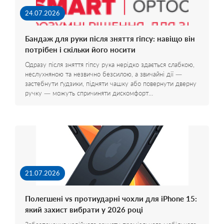
24.07.2026
Бандаж для руки після зняття гіпсу: навіщо він
потрібен і скільки його носити
Одразу після зняття гіпсу рука нерідко здається слабкою,
неслухняною та незвично безсилою, а звичайні дії —
застебнути ґудзики, підняти чашку або повернути дверну
ручку — можуть спричиняти дискомфорт…
21.07.2026
Полегшені vs протиударні чохли для iPhone 15:
який захист вибрати у 2026 році