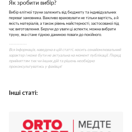
Як зробити вибір?
Вибір елітної труни залежить від бюджету та індивідуальних
переваг замовника. Важливо враховувати не тільки вартість, а й
якість матеріалів, а також рівень майстерності, застосованої під
час виготовлення. Беручи до уваги ці аспекти, можна вибрати
труну, яка стане гідною даниною поваги до покійного.
------------
Вся інформація, наведена в цій статті, носить ознайомлювальний
характер і може бути не актуальна на момент публікації. Перед
прийняттям тих чи інших дій та рішень необхідно
проконсультуватись у фахівця!
Інші статі: