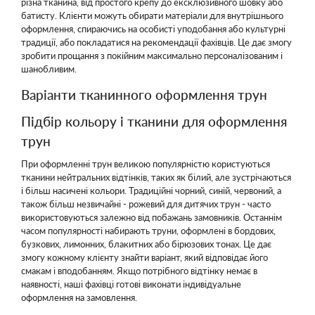
різна тканина, від простого крепу до ексклюзивного шовку або
батисту. Клієнти можуть обирати матеріали для внутрішнього
оформлення, спираючись на особисті уподобання або культурні
традиції, або покладатися на рекомендації фахівців. Це дає змогу
зробити прощання з покійним максимально персоналізованим і
шанобливим.
Варіанти тканинного оформлення трун
Підбір кольору і тканини для оформлення
трун
При оформленні трун великою популярністю користуються
тканини нейтральних відтінків, таких як білий, але зустрічаються
і більш насичені кольори. Традиційні чорний, синій, червоний, а
також більш незвичайні - рожевий для дитячих трун - часто
використовуються залежно від побажань замовників. Останнім
часом популярності набирають труни, оформлені в бордових,
бузкових, лимонних, блакитних або бірюзових тонах. Це дає
змогу кожному клієнту знайти варіант, який відповідає його
смакам і вподобанням. Якщо потрібного відтінку немає в
наявності, наші фахівці готові виконати індивідуальне
оформлення на замовлення.