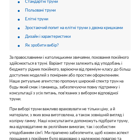
Стандартні труни
Польовані труни
Елітні труни
Зростаючий попит на елітні труни з двома кришками
Дизайн і характеристики
Як зробити вибір?
За православними і католицькими звичаями, поховання покійного
здійснюється в труні. Варіант труни залежить від уподобань і
бюджету рідних покійного, варіюючи від преміум-класу до більш
доступних моделей з помірним або простим оформленням.
Наше ритуальне агентство пропонує широкий спектр трун на
будь-який смак і гаманець, забезпечуючи повну підтримку і
консультації з усіх питань, пов'язаних з вибором відповідної
труни.
При виборі труни важливо враховувати не тільки ціну, а й
матеріали, з яких вона виготовлена, а також зовнішній вигляд і
колірну гамму. Наші консультанти допоможуть підібрати труну,
яка відповідатиме як релігійним вимогам, так і особистим
уподобанням сім'ї. Ми прагнемо забезпечити, щоб кожен аспект
прощання з покійним було враховано з належною повагою та