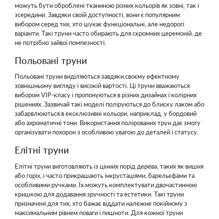
можуть бути оброблені тканиною різних кольорів як зовні, так і
зсередини. Завдяки своїй доступності, вони є популярним
вибором серед тих, хто шукає функціональні, але недорогі
варіанти. Такі труни часто обирають для скромних церемоній, де
не потрібно зайвої помпезності.
Польовані труни
Польовані труни виділяються завдяки своєму ефектному
зовнішньому вигляду і високій вартості. Ці труни вважаються
вибором VIP-класу і пропонуються в різних дизайнах і колірних
рішеннях. Зазвичай такі моделі поліруються до блиску лаком або
забарвлюються в ексклюзивні кольори, наприклад, у бордовий
або ахроматичні тони. Використання полірованих трун дає змогу
організувати похорон з особливою увагою до деталей і статусу.
Елітні труни
Елітні труни виготовляють із цінних порід дерева, таких як вишня
або горіх, і часто прикрашають інкрустаціями, барельєфами та
особливими ручками. Їх можуть комплектувати двочастинною
кришкою для додавання зручності та естетики. Такі труни
призначені для тих, хто бажає віддати належне покійному з
максимальним рівнем поваги і пишноти. Для кожної труни