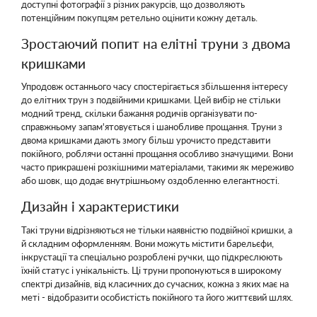
доступні фотографії з різних ракурсів, що дозволяють
потенційним покупцям ретельно оцінити кожну деталь.
Зростаючий попит на елітні труни з двома
кришками
Упродовж останнього часу спостерігається збільшення інтересу
до елітних трун з подвійними кришками. Цей вибір не стільки
модний тренд, скільки бажання родичів організувати по-
справжньому запам'ятовується і шанобливе прощання. Труни з
двома кришками дають змогу більш урочисто представити
покійного, роблячи останні прощання особливо значущими. Вони
часто прикрашені розкішними матеріалами, такими як мереживо
або шовк, що додає внутрішньому оздобленню елегантності.
Дизайн і характеристики
Такі труни відрізняються не тільки наявністю подвійної кришки, а
й складним оформленням. Вони можуть містити барельєфи,
інкрустації та спеціально розроблені ручки, що підкреслюють
їхній статус і унікальність. Ці труни пропонуються в широкому
спектрі дизайнів, від класичних до сучасних, кожна з яких має на
меті - відобразити особистість покійного та його життєвий шлях.