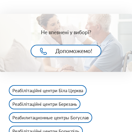
Не впевнені у виборі?
Допоможемо!
Реабілітаційні центри Біла Церква
Реабілітаційні центри Березань
Реабилитационные центры Богуслав
Реабілітаційні центри Бориспіль