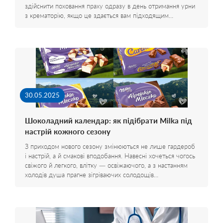
здійснити поховання праху одразу в день отримання урни
з крематорію, якщо це здається вам підходящим…
30.05.2025
Шоколадний календар: як підібрати Milka під
настрій кожного сезону
З приходом нового сезону змінюються не лише гардероб
і настрій, а й смакові вподобання. Навесні хочеться чогось
свіжого й легкого, влітку — освіжаючого, а з настанням
холодів душа прагне зігріваючих солодощів…