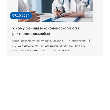
09.10.2024
У чому різниця між колоноскопією та
ректороманоскопією
Колоноскопія та ректороманоскопія - це ендоскопічні
методи дослідження, що дають змогу оцінити стан
слизової оболонки товстого кишківника…