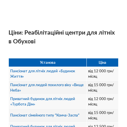
Ціни: Реабілітаційні центри для літніх
в Обухові
Установа
Ціна
Пансіонат для літніх людей «Будинок
від
12 000
грн/
Життя»
місяц
Пансіонат для людей похилого віку «Вище
від
15 000
грн/
Неба»
місяц
Приватний будинок для літніх людей
від
12 000
грн/
«Турбота Дім»
місяц
від
15 000
грн/
Пансіонат сімейного типу "Конча-Заспа"
місяц
Приватний будинок для літніх людей
від
12 500
грн/