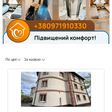
По ціні
За назвою