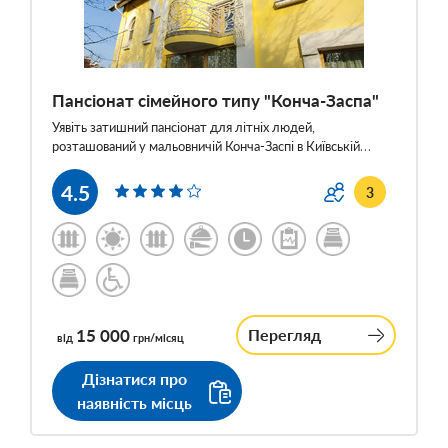
Пансіонат сімейного типу "Конча-Заспа"
Уявіть затишний пансіонат для літніх людей,
розташований у мальовничій Конча-Заспі в Київській…
4.5
3
15 000
Перегляд
від
грн/місяц
Дізнатися про
наявність місць