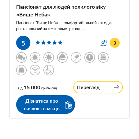
Пансіонат для людей похилого віку
«Вище Неба»
Пансіонат "Вище Неба" - комфортабельний котедж,
розташований за сім кілометрів від…
5
3
15 000
Перегляд
від
грн/місяц
Дізнатися про
наявність місць