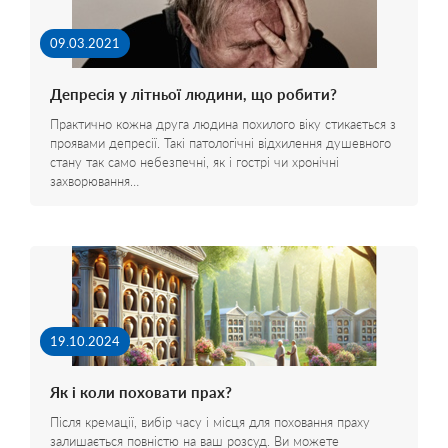
09.03.2021
Депресія у літньої людини, що робити?
Практично кожна друга людина похилого віку стикається з
проявами депресії. Такі патологічні відхилення душевного
стану так само небезпечні, як і гострі чи хронічні
захворювання…
19.10.2024
Як і коли поховати прах?
Після кремації, вибір часу і місця для поховання праху
залишається повністю на ваш розсуд. Ви можете