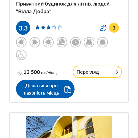
Приватний будинок для літніх людей
"Вілла Добра"
3.3
3
12 500
Перегляд
від
грн/місяц
Дізнатися про
наявність місць