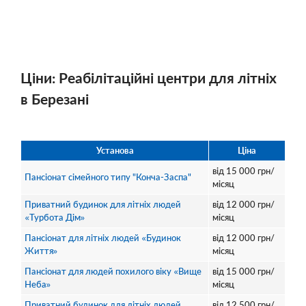
Ціни: Реабілітаційні центри для літніх
в Березані
Установа
Ціна
від
15 000
грн/
Пансіонат сімейного типу "Конча-Заспа"
місяц
Приватний будинок для літніх людей
від
12 000
грн/
«Турбота Дім»
місяц
Пансіонат для літніх людей «Будинок
від
12 000
грн/
Життя»
місяц
Пансіонат для людей похилого віку «Вище
від
15 000
грн/
Неба»
місяц
Приватний будинок для літніх людей
від
12 500
грн/