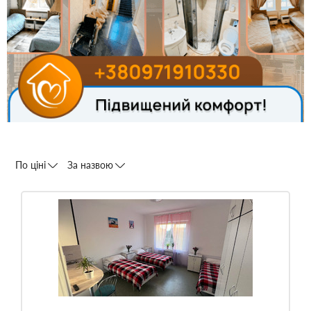
По ціні
За назвою