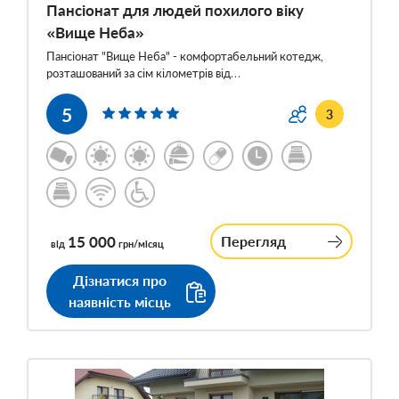
Пансіонат для людей похилого віку
«Вище Неба»
Пансіонат "Вище Неба" - комфортабельний котедж,
розташований за сім кілометрів від…
5
3
15 000
Перегляд
від
грн/місяц
Дізнатися про
наявність місць