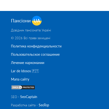
Пансіони
UA
Довідник пансіонатів Україні
© 2026 Всі права захищені
Политика конфиденциальности
Пользовательское соглашение
Лечение наркомании
Lar de Idosos 🇵🇹
Мапа сайту
SeoСaptain
SEO -
SeoTop
Разработка сайта -