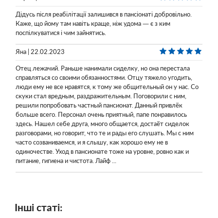
Дідусь після реабілітації залишився в пансіонаті добровільно.
Каже, що йому там навіть краще, ніж удома — є з ким
поспілкуватися і чим зайнятись.
Яна | 22.02.2023
Отец лежачий. Раньше нанимали сиделку, но она перестала
справляться со своими обязанностями. Отцу тяжело угодить,
люди ему не все нравятся, к тому же общительный он у нас. Со
скуки стал вредным, раздражительным. Поговорили с ним,
решили попробовать частный пансионат. Данный привлёк
больше всего. Персонал очень приятный, папе понравилось
здесь. Нашел себе друга, много общается, достаёт сиделок
разговорами, но говорит, что те и рады его слушать. Мы с ним
часто созваниваемся, и я слышу, как хорошо ему не в
одиночестве. Уход в пансионате тоже на уровне, ровно как и
питание, гигиена и чистота. Лайф ...
Інші статі: