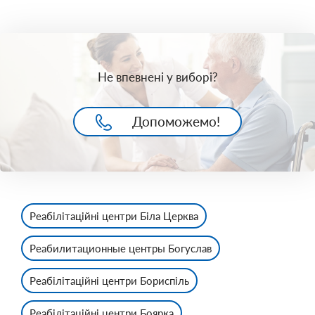
Не впевнені у виборі?
Допоможемо!
Реабілітаційні центри Біла Церква
Реабилитационные центры Богуслав
Реабілітаційні центри Бориспіль
Реабілітаційні центри Боярка