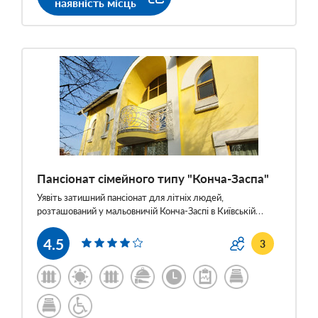
наявність місць
Пансіонат сімейного типу "Конча-Заспа"
Уявіть затишний пансіонат для літніх людей,
розташований у мальовничій Конча-Заспі в Київській…
4.5
3