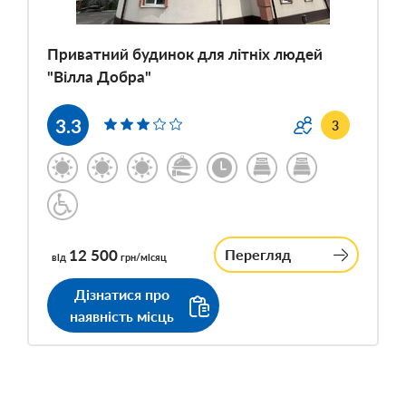
Приватний будинок для літніх людей
"Вілла Добра"
3.3
3
12 500
Перегляд
від
грн/місяц
Дізнатися про
наявність місць