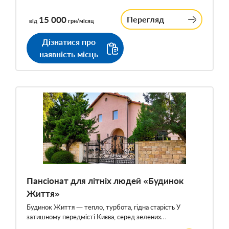
15 000
Перегляд
від
грн/місяц
Дізнатися про
наявність місць
Пансіонат для літніх людей «Будинок
Життя»
Будинок Життя — тепло, турбота, гідна старість У
затишному передмісті Києва, серед зелених…