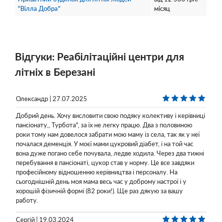
"Вілла Добра"
місяц
Відгуки: Реабілітаційні центри для
літніх в Березані
Олександр | 27.07.2025
Добрий день. Хочу висловити свою подяку колективу і керівниці
пансіонату,, Турбота", за їх не легку працю. Два з половиною
роки тому нам довелося забрати мою маму із села, так як у неї
почалася деменція. У моєї мами цукровий діабет, і на той час
вона дуже погано себе почувала, ледве ходила. Через два тижні
перебування в пансіонаті, цукор став у норму. Це все завдяки
професійному відношенню керівництва і персоналу. На
сьогоднішній день моя мама весь час у доброму настрої і у
хорошій фізичній формі (82 роки!). Ще раз дякую за вашу
работу.
Сергій | 19.03.2024