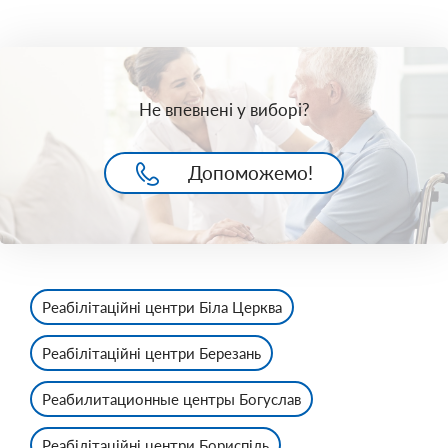
Не впевнені у виборі?
Допоможемо!
Реабілітаційні центри Біла Церква
Реабілітаційні центри Березань
Реабилитационные центры Богуслав
Реабілітаційні центри Бориспіль