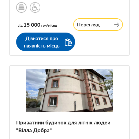
15 000
Перегляд
від
грн/місяц
Дізнатися про
наявність місць
Приватний будинок для літніх людей
"Вілла Добра"