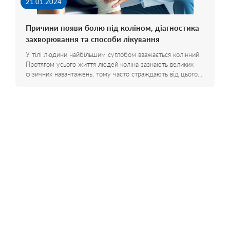
21.01.2024
Причини появи болю під коліном, діагностика
захворювання та способи лікування
У тілі людини найбільшим суглобом вважається колінний.
Протягом усього життя людей коліна зазнають великих
фізичних навантажень, тому часто страждають від цього…