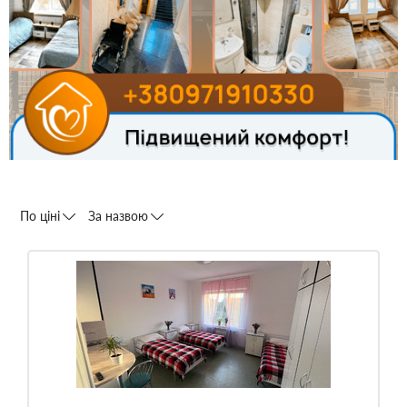
По ціні
За назвою