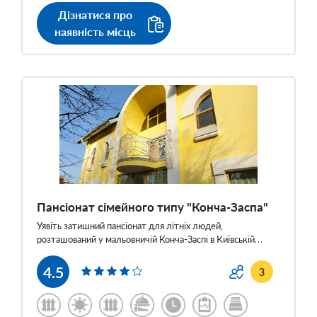
Дізнатися про
наявність місць
Пансіонат сімейного типу "Конча-Заспа"
Уявіть затишний пансіонат для літніх людей,
розташований у мальовничій Конча-Заспі в Київській…
4.5
3