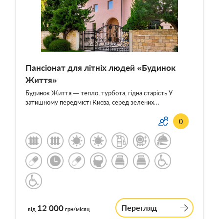
Пансіонат для літніх людей «Будинок
Життя»
Будинок Життя — тепло, турбота, гідна старість У
затишному передмісті Києва, серед зелених…
0
12 000
Перегляд
від
грн/місяц