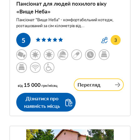
Пансіонат для людей похилого віку
«Вище Неба»
Пансіонат "Вище Неба" - комфортабельний котедж,
розташований за сім кілометрів від…
5
3
15 000
Перегляд
від
грн/місяц
Дізнатися про
наявність місць