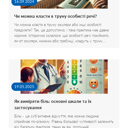
16.09.2024
Чи можна класти в труну особисті речі?
Чи можна класти в труну окуляри або інші особисті
предмети? Так, це допустимо, і така практика має давнє
коріння. Історично склалося, що особисті речі покійного,
як-от окуляри, книжки або гребінці, кладуть у труну…
19.05.2025
Як виміряти біль: основні шкали та їх
застосування
Біль – це суб'єктивне відчуття, яке кожна людина
сприймає по-різному. Рівень больової чутливості залежить
від багатьох факторів, таких як вік, поточний