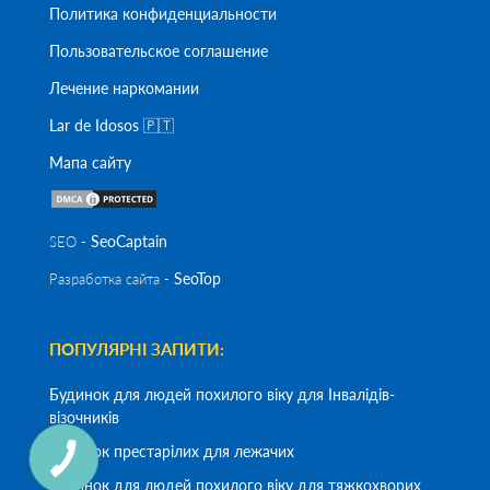
Политика конфиденциальности
Пользовательское соглашение
Лечение наркомании
Lar de Idosos 🇵🇹
Мапа сайту
SeoСaptain
SEO -
SeoTop
Разработка сайта -
ПОПУЛЯРНІ ЗАПИТИ:
Будинок для людей похилого віку для Інвалідів-
візочників
Будинок престарілих для лежачих
Будинок для людей похилого віку для тяжкохворих