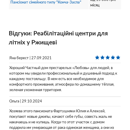
Пансіонат сімейного типу "Конча-Заспа"
місяц
Відгуки: Реабілітаційні центри для
літніх у Ржищеві
Яна берест | 27.09.2021
Хороший Частный дом престарелых «Любовь» для людей, в
котором мы увидели профессиональный и душевный подход к
каждому постояльцу. В нем есть все необходимое для
комфортного проживания, атмосфера по-домашнему тёплая,
зеленая ухоженная трритория.
Ольга | 29.10.2024
Хозяева этого пансионата Фартушняки Юлия и Алексей,
покупают новые джипы, качают себе губы, совесть жаль не
накачаешь и не купишь. Когда-то этот участок с домом
подарила им умирающая от рака одинокая женщина, а они из