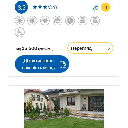
3.3
3
12 500
Перегляд
від
грн/місяц
Дізнатися про
наявність місць