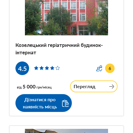
Козелецький геріатричний будинок-
інтернат
4.5
6
5 000
Перегляд
від
грн/місяц
Дізнатися про
наявність місць