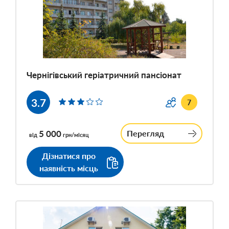
Чернігівський геріатричний пансіонат
3.7
7
5 000
Перегляд
від
грн/місяц
Дізнатися про
наявність місць