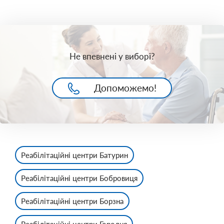
Не впевнені у виборі?
Допоможемо!
Реабілітаційні центри Батурин
Реабілітаційні центри Бобровиця
Реабілітаційні центри Борзна