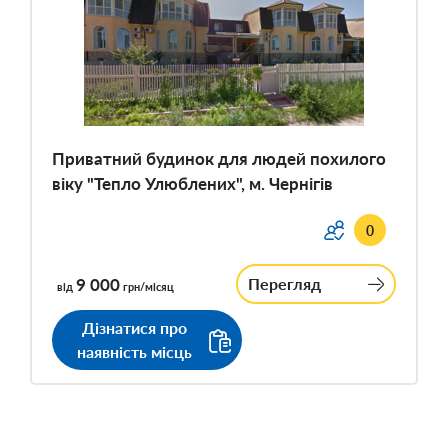
Приватний будинок для людей похилого
віку "Тепло Улюблених", м. Чернігів
0
9 000
Перегляд
від
грн/місяц
Дізнатися про
наявність місць