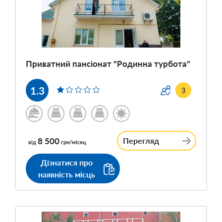
Приватний пансіонат "Родинна турбота"
1.3
3
8 500
Перегляд
від
грн/місяц
Дізнатися про
наявність місць