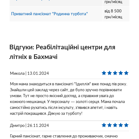
грн/місяц
від
8 500
Приватний пансіонат "Родинна турбота"
грн/місяц
Відгуки: Реабілітаційні центри для
літніх в Бахмачі
Микола | 13.01.2024
Моя мама знаходиться в пансіонаті "Ідиллія" вже понад пів року.
Знайшли цей заклад через сайт, де було зручно порівнювати
умови. Тут не просто якісний догляд, а справжня увага до
кожного мешканця. У персоналу — золоті серця. Мама почала
самостійно рухатись після інсульту, з’явився апетит, і навіть
настрій покращився. Дякую за турботу!
Дмитро | 26.11.2024
Гарний пансіонат, гарне ставлення до проживаючих, смачно