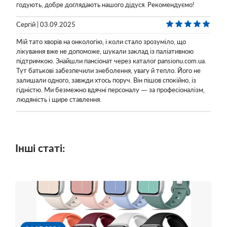
годують, добре доглядають нашого дідуся. Рекомендуємо!
Сергій | 03.09.2025
Мій тато хворів на онкологію, і коли стало зрозуміло, що
лікування вже не допоможе, шукали заклад із паліативною
підтримкою. Знайшли пансіонат через каталог pansionu.com.ua.
Тут батькові забезпечили знеболення, увагу й тепло. Його не
залишали одного, завжди хтось поруч. Він пішов спокійно, із
гідністю. Ми безмежно вдячні персоналу — за професіоналізм,
людяність і щире ставлення.
Інші статі: