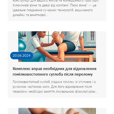
конструкції для вашого житла чи комерційного простору?
Алюмінієві вікна та двері від компанії "Люкс вікна" — це
ідеальне поєднання сучасних технологій, вишуканого
дизайну та виняткової…
20.06.2024
Комплекс вправ необхідних для відновлення
гомілковостопного суглоба після перелому
Гомілковостопний суглоб з'єднує гомілку зі ступнею і є
рухомою частиною ноги. Для його відновлення після
перелому необхідні заняття лікувальною фізкультурою…