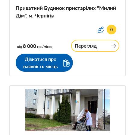
Приватний Будинок пристарілих "Милий
Дім", м. Чернігів
0
8 000
Перегляд
від
грн/місяц
Дізнатися про
наявність місць