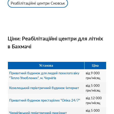
Реабілітаційні центри Сновськ
Ціни: Реабілітаційні центри для літніх
в Бахмачі
Установа
Ціна
Приватний будинок для людей похилого віку
від
9 000
"Тепло Улюблених", м. Чернігів
грн/місяц
від
5 000
Козелецький геріатричний будинок-інтернат
грн/місяц
від
12 000
Приватний будинок престарілих "Опіка 24/7"
грн/місяц
від
5 000
Чернігівський геріатричний пансіонат