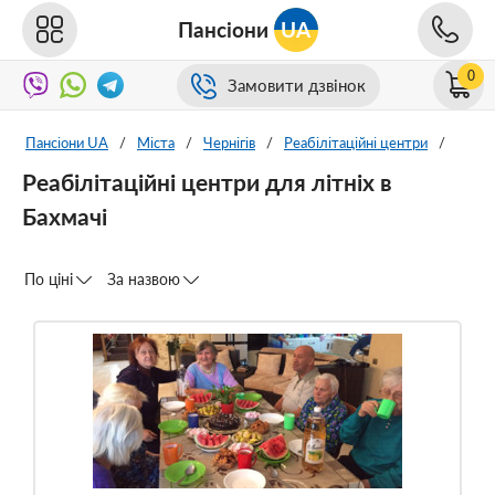
Пансіони
UA
0
Замовити дзвінок
Пансіони UA
/
Міста
/
Чернігів
/
Реабілітаційні центри
/
Реабілітаційні центри для літніх в
Бахмачі
По ціні
За назвою