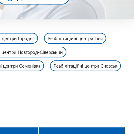
і центри Городня
Реабілітаційні центри Ічня
і центри Новгород-Сіверський
ні центри Семенівка
Реабілітаційні центри Сновськ