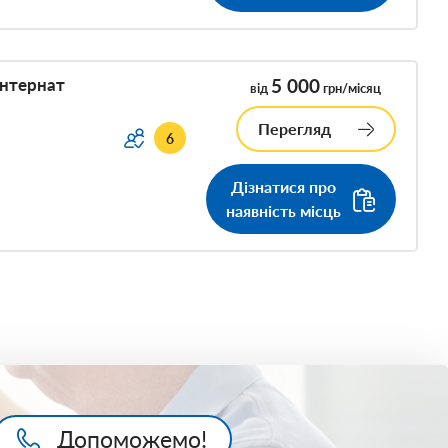
інтернат
5 000
від
грн/місяц
Перегляд
6
Дізнатися про
наявність місць
Допоможемо!