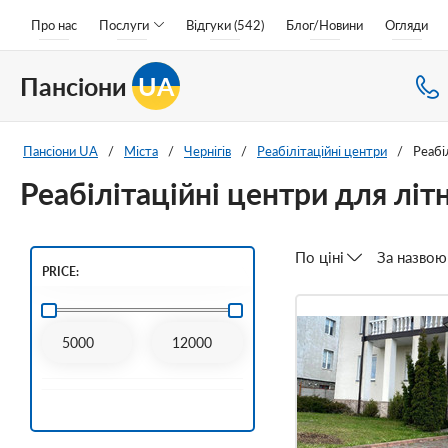
Про нас
Послуги
Відгуки (542)
Блог/Новини
Огляди
Пансіони
UA
Пансіони UA
/
Міста
/
Чернігів
/
Реабілітаційні центри
/
Реабі
Реабілітаційні центри для літ
По ціні
За назвою
PRICE: