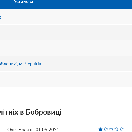
Установа
в
лених", м. Чернігів
літніх в Бобровиці
Олег Билаш | 01.09.2021