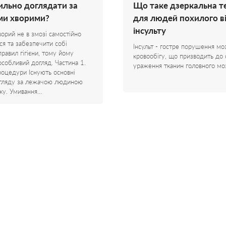
ильно доглядати за
Що таке дзеркальна т
ми хворими?
для людей похилого ві
інсульту
орий не в змозі самостійно
ся та забезпечити собі
Інсульт - гостре порушення мо
равил гігієни, тому йому
кровообігу, що призводить до 
особливий догляд. Частина 1.
ураження тканин головного мо
процедури Існують основні
огляду за лежачою людиною
іку. Умивання…