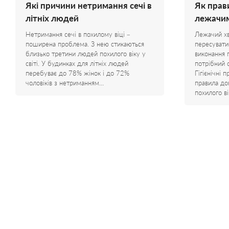
Які причини нетримання сечі в
Як прав
літніх людей
лежачи
Нетримання сечі в похилому віці –
Лежачий хв
поширена проблема. З нею стикаються
пересувати
близько третини людей похилого віку у
виконання п
світі. У будинках для літніх людей
потрібний 
перебуває до 78% жінок і до 72%
Гігієнічні 
чоловіків з нетриманням…
правила д
похилого в