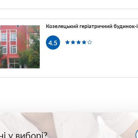
Козелецький геріатричний будинок-
4.5
і у виборі?