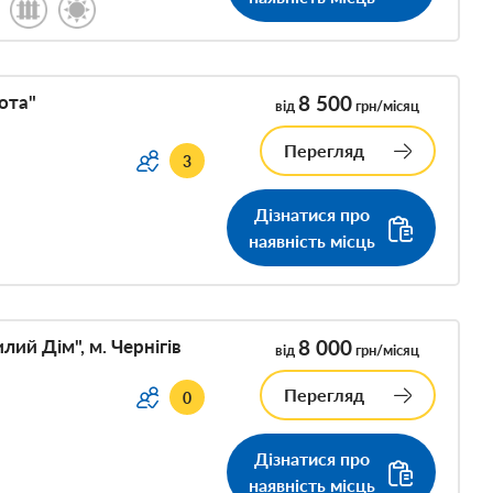
ота"
8 500
від
грн/місяц
Перегляд
3
Дізнатися про
наявність місць
ий Дім", м. Чернігів
8 000
від
грн/місяц
Перегляд
0
Дізнатися про
наявність місць