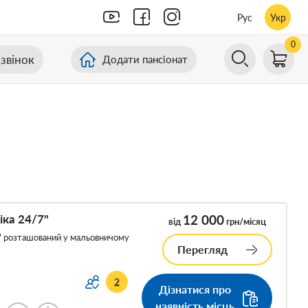
Рус
Укр
0
звінок
Додати пансіонат
іка 24/7"
12 000
від
грн/місяц
" розташований у мальовничому
Перегляд
2
Дізнатися про
наявність місць