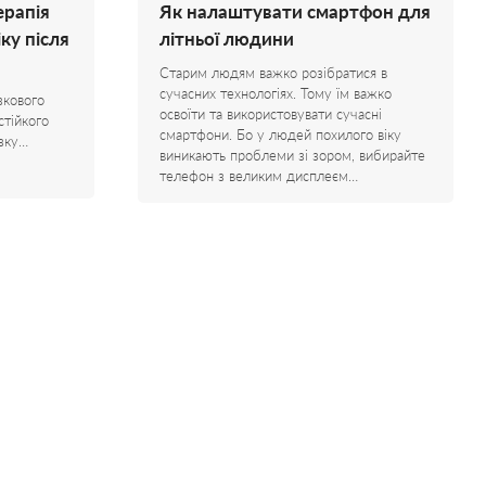
ерапія
Як налаштувати смартфон для
ку після
літньої людини
Старим людям важко розібратися в
сучасних технологіях. Тому їм важко
зкового
освоїти та використовувати сучасні
стійкого
смартфони. Бо у людей похилого віку
зку…
виникають проблеми зі зором, вибирайте
телефон з великим дисплеєм…