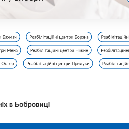
и Бахмач
Реабілітаційні центри Борзна
Реабілітаційн
нтри Мена
Реабілітаційні центри Ніжин
Реабілітаційн
и Остер
Реабілітаційні центри Прилуки
Реабілітацій
ніх в Бобровиці