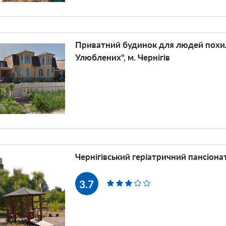
Приватний будинок для людей похил
Улюблених", м. Чернігів
Чернігівський геріатричний пансіона
3.7