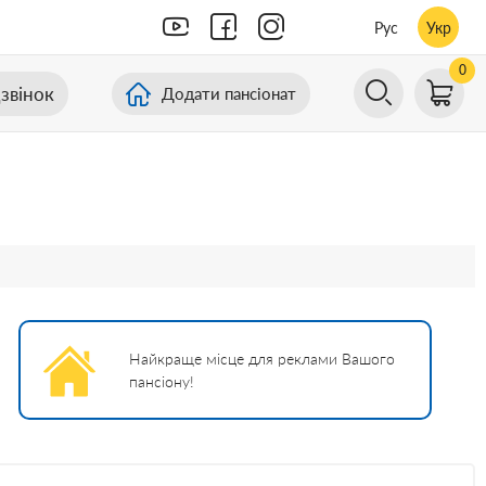
Рус
Укр
0
звінок
Додати пансіонат
Найкраще місце для реклами Вашого
пансіону!