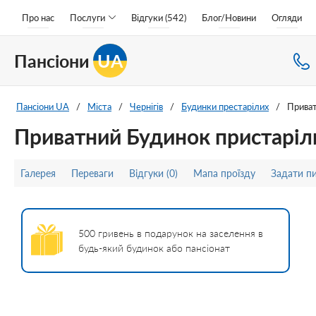
Про нас
Послуги
Відгуки (542)
Блог/Новини
Огляди
Пансіони
UA
Пансіони UA
/
Міста
/
Чернігів
/
Будинки престарілих
/
Приват
Приватний Будинок пристаріли
Галерея
Переваги
Відгуки (0)
Мапа проїзду
Задати п
500 гривень в подарунок на заселення в
будь-який будинок або пансіонат