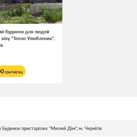
ий будинок для людей
 віку "Тепло Улюблених",
ів
00
грн/місяц
 Будинок пристарілих "Милий Дім", м. Чернігів