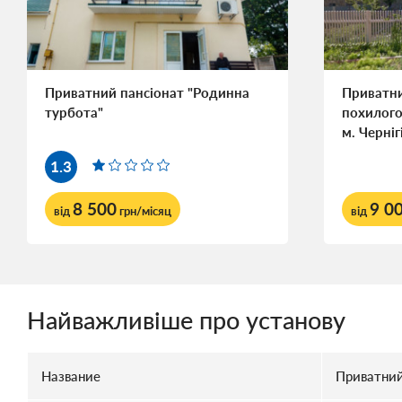
Приватний пансіонат "Родинна
Приватн
турбота"
похилого
м. Черніг
1.3
8 500
9 0
від
грн/місяц
від
Найважливіше про установу
Название
Приватний