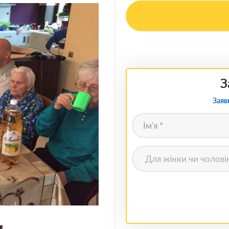
З
Заяв