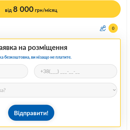
8 000
від
грн/місяц
0
аявка на розміщення
ка безкоштовна, ви нізащо не платите.
Відправити!