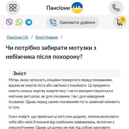
Пансіони
UA
0
Замовити дзвінок
Пансіони UA
/
Блог/Новини
/
Чи потрібно забирати мотузки з
небіжчика після похорону?
Зміст
Мітва, якою зв'язують кінцівки померлого перед похованням,
відома як мертві пута або зав'язки з покійного. Ці предмети
мають сильну мертву енергетику і часто використовуються в
магічних ритуалах, як для лікування, так і для наведення
псування. Однак перед самим похованням пута зазвичай знімають
із тіла.
Існує повір'я, що принісши ці мотузки додому, можна вилікувати
себе або своїх близьких від серйозних захворювань, включно з
онкологічними. Однак ця думка не має під собою наукового