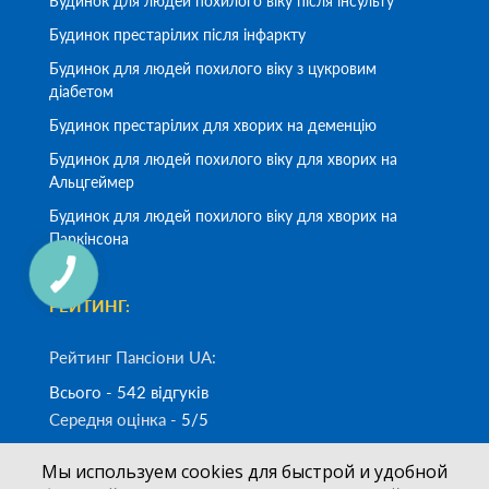
Будинок для людей похилого віку після інсульту
Будинок престарілих після інфаркту
Будинок для людей похилого віку з цукровим
діабетом
Будинок престарілих для хворих на деменцію
Будинок для людей похилого віку для хворих на
Альцгеймер
Будинок для людей похилого віку для хворих на
Паркінсона
РЕЙТИНГ:
Рейтинг Пансіони UA:
Всього - 542 відгуків
Середня оцінка -
5/5
Мы используем cookies для быстрой и удобной
Замовити дзвінок