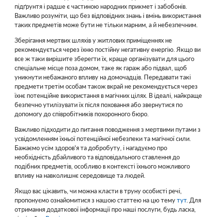
підґрунтя і радше є частиною народних прикмет і забобонів.
Важливо розуміти, що без відповідних знань і вмінь використання
таких предметів може бути не тільки марним, а й небезпечним.
Зберігання мертвих шляхів у житлових приміщеннях не
рекомендується через їхню постійну негативну енергію. Якщо ви
все ж таки вирішите зберегти їх, краще організувати для цього
спеціальне місце поза домом, таке як гараж або підвал, щоб
уникнути небажаного впливу на домочадців. Передавати такі
предмети третім особам також вкрай не рекомендується через
їхнє потенційне використання в магічних цілях. В ідеалі, найкраще
безпечно утилізувати їх після поховання або звернутися по
допомогу до співробітників похоронного бюро.
Важливо підходити до питання поводження з мертвими путами з
усвідомленням їхньої потенційної небезпеки та магічної сили.
Бажаємо усім здоров'я та добробуту, і нагадуємо про
необхідність дбайливого та відповідального ставлення до
подібних предметів, особливо в контексті їхнього можливого
впливу на навколишнє середовище та людей.
Якщо вас цікавить, чи можна класти в труну особисті речі,
пропонуємо ознайомитися з нашою статтею на цю тему
тут
. Для
отримання додаткової інформації про наші послуги, будь ласка,