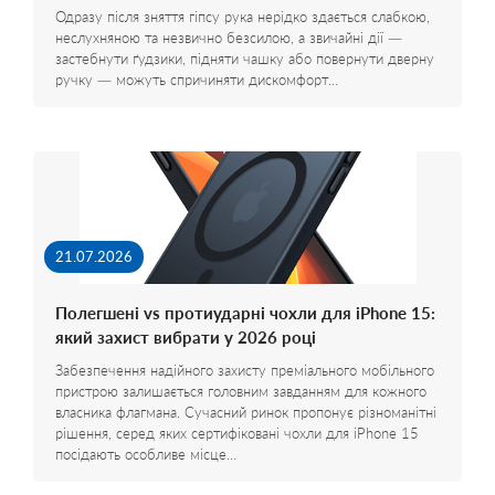
Одразу після зняття гіпсу рука нерідко здається слабкою,
неслухняною та незвично безсилою, а звичайні дії —
застебнути ґудзики, підняти чашку або повернути дверну
ручку — можуть спричиняти дискомфорт…
21.07.2026
Полегшені vs протиударні чохли для iPhone 15:
який захист вибрати у 2026 році
Забезпечення надійного захисту преміального мобільного
пристрою залишається головним завданням для кожного
власника флагмана. Сучасний ринок пропонує різноманітні
рішення, серед яких сертифіковані чохли для iPhone 15
посідають особливе місце…