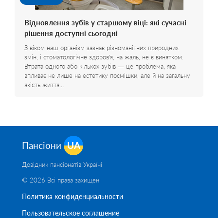
Відновлення зубів у старшому віці: які сучасні
рішення доступні сьогодні
З віком наш організм зазнає різноманітних природних
змін, і стоматологічне здоров’я, на жаль, не є винятком.
Втрата одного або кількох зубів — це проблема, яка
впливає не лише на естетику посмішки, але й на загальну
якість життя…
Пансіони
UA
Довідник пансіонатів Україні
© 2026 Всі права захищені
Политика конфиденциальности
Пользовательское соглашение