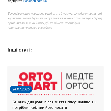
відвідайте
Pansionu.com.ua
.
------------
Вся інформація, наведена в цій статті, носить ознайомлювальний
характер і може бути не актуальна на момент публікації. Перед
прийняттям тих чи інших дій та рішень необхідно
проконсультуватись у фахівця!
Інші статі:
24.07.2026
Бандаж для руки після зняття гіпсу: навіщо він
потрібен і скільки його носити