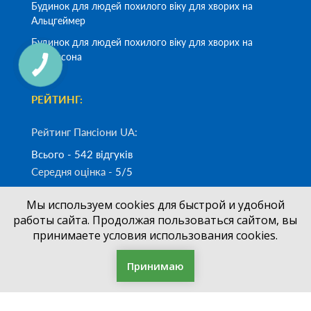
Будинок для людей похилого віку для хворих на
Альцгеймер
Будинок для людей похилого віку для хворих на
Паркінсона
КНОПКА
ЗВ'ЯЗКУ
РЕЙТИНГ:
Рейтинг Пансіони UA:
Всього - 542 відгуків
Середня оцінка -
5/5
Мы используем cookies для быстрой и удобной
Замовити дзвінок
работы сайта. Продолжая пользоваться сайтом, вы
принимаете условия использования cookies.
(050)
700-33-83
+38
Принимаю
Фільтр