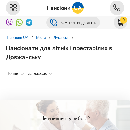
Пансіони
UA
0
Замовити дзвінок
Пансіони UA
/
Міста
/
Луганськ
/
Пансіонати для літніх і престарілих в
Довжанську
По ціні
За назвою
Не впевнені у виборі?