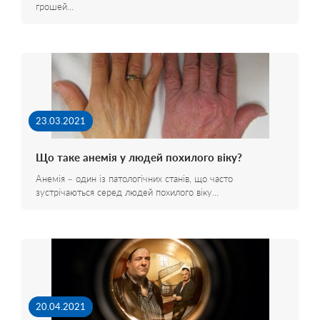
грошей…
23.03.2021
Що таке анемія у людей похилого віку?
Анемія – один із патологічних станів, що часто
зустрічаються серед людей похилого віку…
20.04.2021