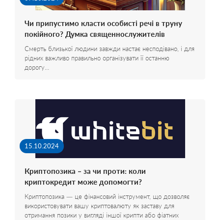
Чи припустимо класти особисті речі в труну
покійного? Думка священнослужителів
Смерть близької людини завжди настає несподівано, і для
рідних важливо правильно організувати її останню
дорогу…
15.10.2024
Криптопозика – за чи проти: коли
криптокредит може допомогти?
Криптопозика — це фінансовий інструмент, що дозволяє
використовувати вашу криптовалюту як заставу для
отримання позики у вигляді іншої крипти або фіатних