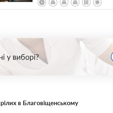
і у виборі?
тарілих в Благовіщенському