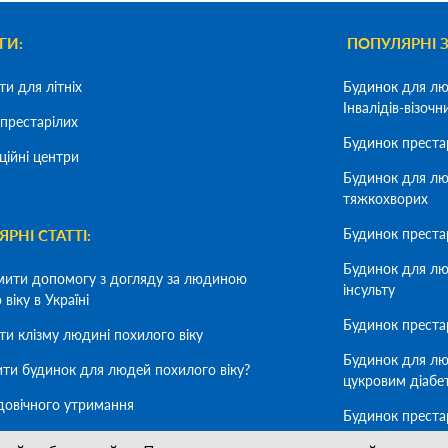
ГИ:
ПОПУЛЯРНІ 
ya
ти для літніх
Будинок для лю
Інвалідів-візочн
a
престарілих
Будинок преста
ційні центри
Будинок для лю
тяжкохворих
Будинок преста
РНІ СТАТТІ:
Будинок для лю
мити допомогу з догляду за людиною
інсульту
віку в Україні
Будинок престар
ти клізму людині похилого віку
Будинок для лю
ити будинок для людей похилого віку?
цукровим діабе
довічного утримання
Будинок преста
деменцію
мити літню людину в будинок для людей