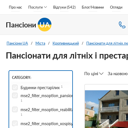
Про нас
Послуги
Відгуки (542)
Блог/Новини
Огляди
Пансіони
UA
Пансіони UA
/
Міста
/
Кропивницький
/
Пансіонати для літніх л
Пансіонати для літніх і прест
По ціні
За назвою
CATEGORY:
1
Будинки престарілих
mse2_filter_msoption_pansionatyi_dlya_pozhilyix_aleksandriy
1
mse2_filter_msoption_reabilitaczionnyie_czentryi_aleksandriy
1
mse2_filter_msoption_xospisyi_aleksandriya