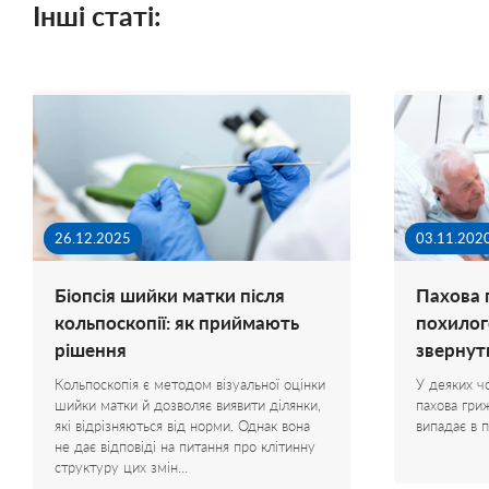
Інші статі:
1
1
Пансіонати для літніх
mse2_filter_msoption_pansionatyi_dlya_pozhilyix_gajvoron
1
mse2_filter_msoption_reabilitaczionnyie_czentryi_gajvoron
1
mse2_filter_msoption_xospisyi_gajvoron
1
26.12.2025
03.11.202
mse2_filter_msoption_pansionatyi_dlya_pozhilyix_dolinskaya
1
Біопсія шийки матки після
Пахова 
mse2_filter_msoption_reabilitaczionnyie_czentryi_dolinskaya
1
кольпоскопії: як приймають
похилого
рішення
звернут
mse2_filter_msoption_xospisyi_dolinskaya
1
Кольпоскопія є методом візуальної оцінки
У деяких чо
mse2_filter_msoption_pansionatyi_dlya_pozhilyix_znamenka
шийки матки й дозволяє виявити ділянки,
пахова гри
1
які відрізняються від норми. Однак вона
випадає в 
не дає відповіді на питання про клітинну
mse2_filter_msoption_reabilitaczionnyie_czentryi_znamenka
структуру цих змін…
1