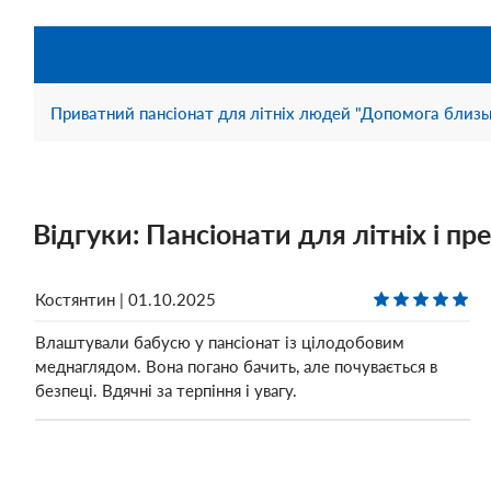
mse2_filter_msoption_dom_prestarelyix_pomoshnaya
1
mse2_filter_msoption_dom_prestarelyix_svetlovodsk
1
Приватний пансіонат для літніх людей "Допомога близ
mse2_filter_msoption_xospisyi
1
mse2_filter_msoption_pansionatyi_dlya_pozhilyix_blagovesh
1
Відгуки: Пансіонати для літніх і п
mse2_filter_msoption_reabilitaczionnyie_czentryi_blagovesh
1
mse2_filter_msoption_xospisyi_blagoveshhenskoe
Костянтин | 01.10.2025
1
Влаштували бабусю у пансіонат із цілодобовим
1
Реабілітаційні центри
меднаглядом. Вона погано бачить, але почувається в
mse2_filter_msoption_pansionatyi_dlya_pozhilyix_bobrinecz
безпеці. Вдячні за терпіння і увагу.
1
mse2_filter_msoption_reabilitaczionnyie_czentryi_bobrinecz
1
mse2_filter_msoption_xospisyi_bobrinecz