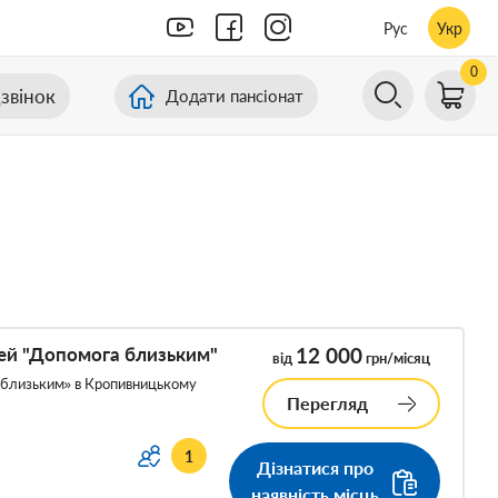
Рус
Укр
0
звінок
Додати пансіонат
дей "Допомога близьким"
12 000
від
грн/місяц
а близьким» в Кропивницькому
Перегляд
1
Дізнатися про
наявність місць