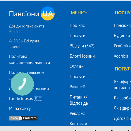
mse2_filter_msoption_xospisyi_novoukrainka
1
Пансіони
UA
МЕНЮ:
ПОСЛУ
mse2_filter_msoption_pansionatyi_dlya_pozhilyix_pomoshna
1
Про нас
Пансіона
Довідник пансіонатів
Україні
mse2_filter_msoption_reabilitaczionnyie_czentryi_pomoshnay
Послуги
Будинки 
1
© 2026 Всі права
Відгуки (542)
Реабіліта
захищені
mse2_filter_msoption_xospisyi_pomoshnaya
1
Блог/Новини
Хоспіси
Политика
mse2_filter_msoption_pansionatyi_dlya_pozhilyix_svetlovodsk
конфиденциальности
Огляди
1
ПОПУЛЯ
Пользовательское
mse2_filter_msoption_reabilitaczionnyie_czentryi_svetlovodsk
Послуги
соглашение
1
Як офор
Вакансії
похилого 
Лечение наркомании
mse2_filter_msoption_xospisyi_svetlovodsk
1
Питання/
Як зроби
Lar de Idosos 🇵🇹
Відповідь
mse2_filter_msoption_kropivniczkij
Як відкр
Мапа сайту
1
Реклама
mse2_filter_msoption_dom_prestarelyix_dlya_lezhachix
Договір 
Контакти
1
Як офор
SeoСaptain
SEO -