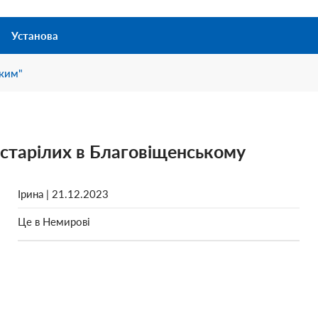
Установа
ьким"
henskoe
рестарілих в Благовіщенському
henskoe
Ірина | 21.12.2023
Це в Немирові