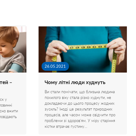
26.05.2021
тей –
Чому літні люди худнуть
Ви стали помічати, що близька людина
похилого віку стала різко худнути, не
ск у
докладаючи до цього процесу жодних
повинні
зусиль? Іноді це результат природних
сно вжити
процесів, але часом може свідчити про
повідають
проблеми зі здоров'ям. У міру старіння
кістки втрачає густину…