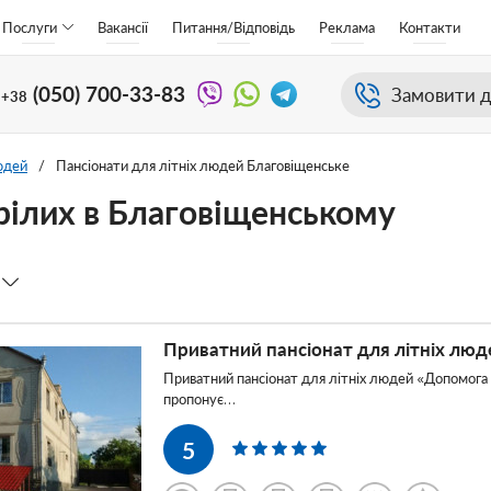
Послуги
Вакансії
Питання/Відповідь
Реклама
Контакти
(050)
700-33-83
Замовити д
+38
юдей
/
Пансіонати для літніх людей Благовіщенське
арілих в Благовіщенському
Приватний пансіонат для літніх лю
a
Приватний пансіонат для літніх людей «Допомог
пропонує…
a
5