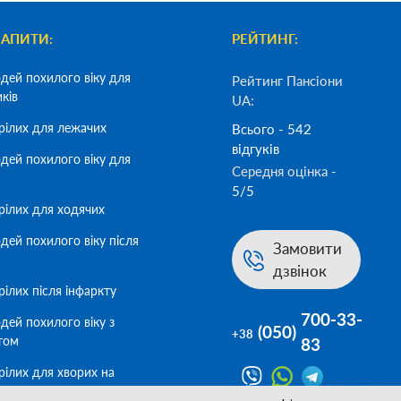
ЗАПИТИ:
РЕЙТИНГ:
дей похилого віку для
Рейтинг Пансіони
иків
UA:
рілих для лежачих
Всього - 542
відгуків
дей похилого віку для
Середня оцінка -
5/5
рілих для ходячих
дей похилого віку після
Замовити
дзвінок
ілих після інфаркту
700-33-
дей похилого віку з
(050)
+38
том
83
рілих для хворих на