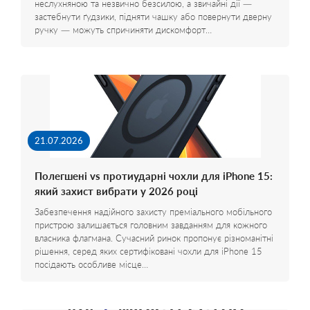
неслухняною та незвично безсилою, а звичайні дії —
застебнути ґудзики, підняти чашку або повернути дверну
ручку — можуть спричиняти дискомфорт…
21.07.2026
Полегшені vs протиударні чохли для iPhone 15:
який захист вибрати у 2026 році
Забезпечення надійного захисту преміального мобільного
пристрою залишається головним завданням для кожного
власника флагмана. Сучасний ринок пропонує різноманітні
рішення, серед яких сертифіковані чохли для iPhone 15
посідають особливе місце…