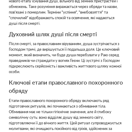
нового етапу існування душі, вільного від земних пристрастей і
обмежень. Таке розуміння виражається через обряди та назви,
пов'язані з померлим. Терміни "успіння", "внебовзяття" та
"спочилий" відображають спокій та освячення, які надаються
душі після смерті.
Духовний шлях душі після смерті
Після смерті, за православним віруванням, душа зустрічається з
Господом тричі, де вирішується її подальша доля. Це ключовий
момент, який визначить, чи буде душа перебувати у Раю серед
праведників чи страждати у вогнях Геєни. Ці зустрічі з Господом
підкреслюють серйозність і важливість життєвого шляху кожної
особи.
Ключові етапи православного похоронного
обряду
Етапи православного похоронного обряду включають ряд
підготовчих ритуалів, які починаються з обмивання тіла.
Обмивання має не тільки гігієнічне значення, але й глибоку
символічну суть: воно відділяє душу від земного світу,
підготовляючи її до вічного життя. Цей ритуал супроводжується
молитвами, які очищають покійного від гріхів, здійснених за