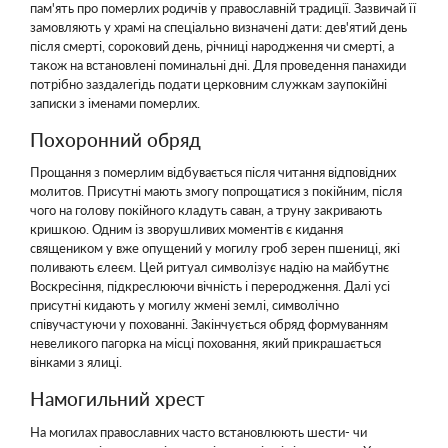
пам'ять про померлих родичів у православній традиції. Зазвичай її
замовляють у храмі на спеціально визначені дати: дев'ятий день
після смерті, сороковий день, річниці народження чи смерті, а
також на встановлені поминальні дні. Для проведення панахиди
потрібно заздалегідь подати церковним служкам заупокійні
записки з іменами померлих.
Похоронний обряд
Прощання з померлим відбувається після читання відповідних
молитов. Присутні мають змогу попрощатися з покійним, після
чого на голову покійного кладуть саван, а труну закривають
кришкою. Одним із зворушливих моментів є кидання
священиком у вже опущений у могилу гроб зерен пшениці, які
поливають єлеєм. Цей ритуал символізує надію на майбутнє
Воскресіння, підкреслюючи вічність і переродження. Далі усі
присутні кидають у могилу жмені землі, символічно
співучастуючи у похованні. Закінчується обряд формуванням
невеликого пагорка на місці поховання, який прикрашається
вінками з ялиці.
Намогильний хрест
На могилах православних часто встановлюють шести- чи