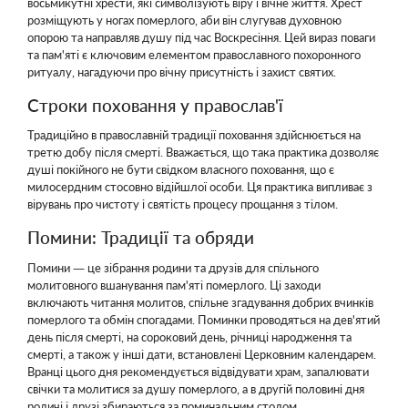
восьмикутні хрести, які символізують віру і вічне життя. Хрест
розміщують у ногах померлого, аби він слугував духовною
опорою та направляв душу під час Воскресіння. Цей вираз поваги
та пам'яті є ключовим елементом православного похоронного
ритуалу, нагадуючи про вічну присутність і захист святих.
Строки поховання у православ'ї
Традиційно в православній традиції поховання здійснюється на
третю добу після смерті. Вважається, що така практика дозволяє
душі покійного не бути свідком власного поховання, що є
милосердним стосовно відійшлої особи. Ця практика випливає з
вірувань про чистоту і святість процесу прощання з тілом.
Помини: Традиції та обряди
Помини — це зібрання родини та друзів для спільного
молитовного вшанування пам'яті померлого. Ці заходи
включають читання молитов, спільне згадування добрих вчинків
померлого та обмін спогадами. Поминки проводяться на дев'ятий
день після смерті, на сороковий день, річниці народження та
смерті, а також у інші дати, встановлені Церковним календарем.
Вранці цього дня рекомендується відвідувати храм, запалювати
свічки та молитися за душу померлого, а в другій половині дня
родичі і друзі збираються за поминальним столом.