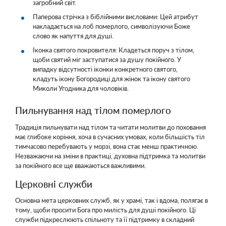
загробний світ.
Паперова стрічка з біблійними висловами: Цей атрибут
накладається на лоб померлого, символізуючи Боже
слово як напуття для душі.
Іконка святого покровителя: Кладеться поруч з тілом,
щоби святий міг заступатися за душу покійного. У
випадку відсутності іконки конкретного святого,
кладуть ікону Богородиці для жінок та ікону святого
Миколи Угодника для чоловіків.
Пильнування над тілом померлого
Традиція пильнувати над тілом та читати молитви до поховання
має глибоке коріння, хоча в сучасних умовах, коли більшість тіл
тимчасово перебувають у морзі, вона стає менш практичною.
Незважаючи на зміни в практиці, духовна підтримка та молитви
за покійного все ще вважаються важливими.
Церковні служби
Основна мета церковних служб, як у храмі, так і вдома, полягає в
тому, щоби просити Бога про милість для душі покійного. Ці
служби підкреслюють спільноту та її підтримку в складний