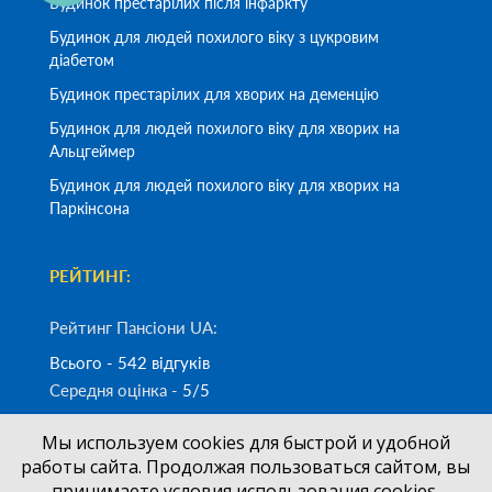
Будинок престарілих після інфаркту
Будинок для людей похилого віку з цукровим
діабетом
Будинок престарілих для хворих на деменцію
Будинок для людей похилого віку для хворих на
Альцгеймер
Будинок для людей похилого віку для хворих на
Паркінсона
РЕЙТИНГ:
Рейтинг Пансіони UA:
Всього - 542 відгуків
Середня оцінка -
5/5
Мы используем cookies для быстрой и удобной
Замовити дзвінок
работы сайта. Продолжая пользоваться сайтом, вы
принимаете условия использования cookies.