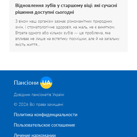
Відновлення зубів у старшому віці: які сучасні
рішення доступні сьогодні
З віком наш організм зазнає різноманітних природних
змін, і стоматологічне здоров’я, на жаль, не є винятком.
Втрата одного або кількох зубів — це проблема, яка
впливає не лише на естетику посмішки, але й на загальну
якість життя…
Пансіони
UA
Довідник пансіонатів Україні
© 2026 Всі права захищені
Политика конфиденциальности
Пользовательское соглашение
Лечение наркомании