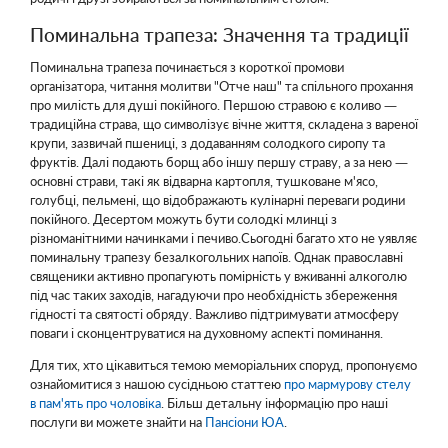
Поминальна трапеза: Значення та традиції
Поминальна трапеза починається з короткої промови
організатора, читання молитви "Отче наш" та спільного прохання
про милість для душі покійного. Першою стравою є коливо —
традиційна страва, що символізує вічне життя, складена з вареної
крупи, зазвичай пшениці, з додаванням солодкого сиропу та
фруктів. Далі подають борщ або іншу першу страву, а за нею —
основні страви, такі як відварна картопля, тушковане м'ясо,
голубці, пельмені, що відображають кулінарні переваги родини
покійного. Десертом можуть бути солодкі млинці з
різноманітними начинками і печиво.Сьогодні багато хто не уявляє
поминальну трапезу безалкогольних напоїв. Однак православні
священики активно пропагують помірність у вживанні алкоголю
під час таких заходів, нагадуючи про необхідність збереження
гідності та святості обряду. Важливо підтримувати атмосферу
поваги і сконцентруватися на духовному аспекті поминання.
Для тих, хто цікавиться темою меморіальних споруд, пропонуємо
ознайомитися з нашою сусідньою статтею
про мармурову стелу
в пам'ять про чоловіка
. Більш детальну інформацію про наші
послуги ви можете знайти на
Пансіони ЮА
.