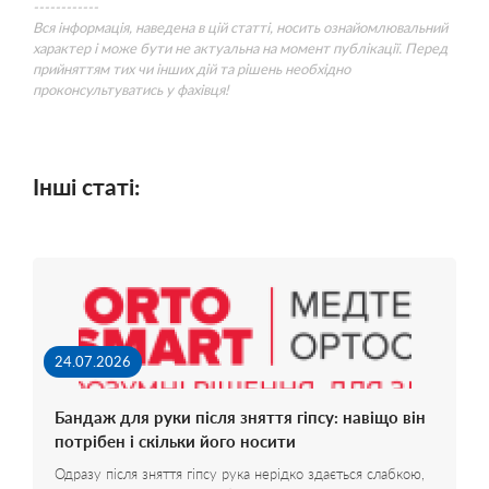
------------
Вся інформація, наведена в цій статті, носить ознайомлювальний
характер і може бути не актуальна на момент публікації. Перед
прийняттям тих чи інших дій та рішень необхідно
проконсультуватись у фахівця!
Інші статі:
24.07.2026
Бандаж для руки після зняття гіпсу: навіщо він
потрібен і скільки його носити
Одразу після зняття гіпсу рука нерідко здається слабкою,