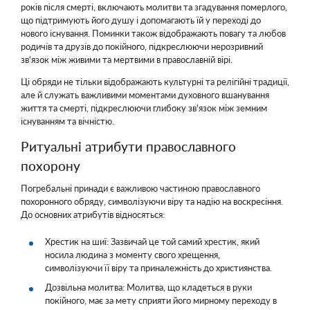
років після смерті, включають молитви та згадування померлого,
що підтримують його душу і допомагають їй у переході до
нового існування. Поминки також відображають повагу та любов
родичів та друзів до покійного, підкреслюючи нерозривний
зв'язок між живими та мертвими в православній вірі.
Ці обряди не тільки відображають культурні та релігійні традиції,
але й служать важливими моментами духовного вшанування
життя та смерті, підкреслюючи глибоку зв'язок між земним
існуванням та вічністю.
Ритуальні атрибути православного
похорону
Погребальні принади є важливою частиною православного
похоронного обряду, символізуючи віру та надію на воскресіння.
До основних атрибутів відносяться:
Хрестик на шиї: Зазвичай це той самий хрестик, який
носила людина з моменту свого хрещення,
символізуючи її віру та приналежність до християнства.
Дозвільна молитва: Молитва, що кладеться в руки
покійного, має за мету сприяти його мирному переходу в