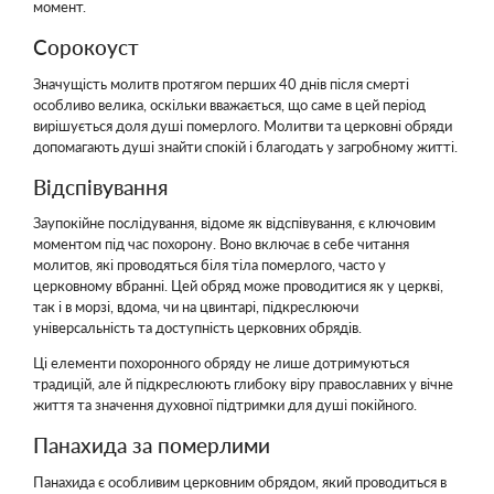
момент.
Сорокоуст
Значущість молитв протягом перших 40 днів після смерті
особливо велика, оскільки вважається, що саме в цей період
вирішується доля душі померлого. Молитви та церковні обряди
допомагають душі знайти спокій і благодать у загробному житті.
Відспівування
Заупокійне послідування, відоме як відспівування, є ключовим
моментом під час похорону. Воно включає в себе читання
молитов, які проводяться біля тіла померлого, часто у
церковному вбранні. Цей обряд може проводитися як у церкві,
так і в морзі, вдома, чи на цвинтарі, підкреслюючи
універсальність та доступність церковних обрядів.
Ці елементи похоронного обряду не лише дотримуються
традицій, але й підкреслюють глибоку віру православних у вічне
життя та значення духовної підтримки для душі покійного.
Панахида за померлими
Панахида є особливим церковним обрядом, який проводиться в