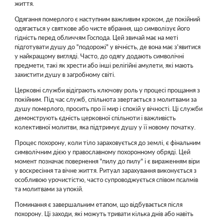
життя.
Одягання померлого є наступним важливим кроком, де покійний
одягається у святкове або чисте вбрання, що символізує його
гідність перед обличчям Господа. Цей звичай має на меті
підготувати душу до "подорожі" у вічність, де вона має з'явитися
у найкращому вигляді. Часто, до одягу додають символічні
предмети, такі як хрести або інші релігійні амулети, які мають
захистити душу в загробному світі.
Церковні служби відіграють ключову роль у процесі прощання з
покійним. Під час служб, спільнота звертається з молитвами за
душу померлого, просить про її мир і спокій у вічності. Ці служби
демонструють єдність церковної спільноти і важливість
колективної молитви, яка підтримує душу у її новому початку.
Процес похорону, коли тіло зараховується до землі, є фінальним
символічним дією у православному похоронному обряді. Цей
момент позначає повернення "пилу до пилу" і є вираженням віри
у воскресіння та вічне життя. Ритуал зарахування виконується з
особливою урочистістю, часто супроводжується співом псалмів
та молитвами за упокій.
Поминання є завершальним етапом, що відбувається після
похорону. Ці заходи, які можуть тривати кілька днів або навіть