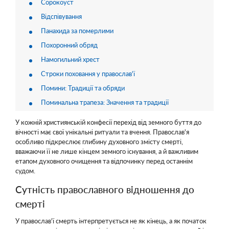
Сорокоуст
Відспівування
Панахида за померлими
Похоронний обряд
Намогильний хрест
Строки поховання у православ'ї
Помини: Традиції та обряди
Поминальна трапеза: Значення та традиції
У кожній християнській конфесії перехід від земного буття до
вічності має свої унікальні ритуали та вчення. Православ'я
особливо підкреслює глибину духовного змісту смерті,
вважаючи її не лише кінцем земного існування, а й важливим
етапом духовного очищення та відпочинку перед останнім
судом.
Сутність православного відношення до
смерті
У православ'ї смерть інтерпретується не як кінець, а як початок