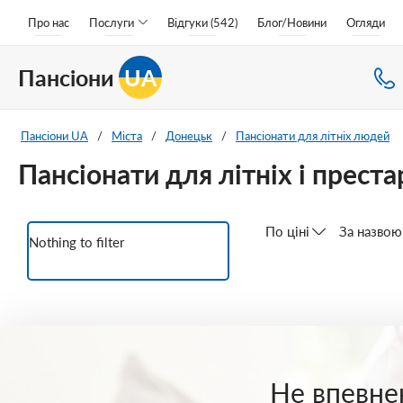
Про нас
Послуги
Відгуки (542)
Блог/Новини
Огляди
Пансіони
UA
Пансіони UA
/
Міста
/
Донецьк
/
Пансіонати для літніх людей
Пансіонати для літніх і прест
По ціні
За назвою
Nothing to filter
Не впевнен