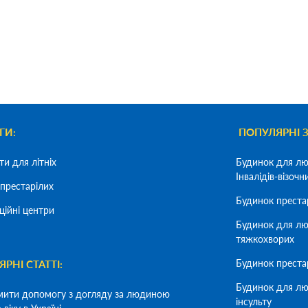
ГИ:
ПОПУЛЯРНІ 
ти для літніх
Будинок для лю
Інвалідів-візочн
престарілих
Будинок преста
ційні центри
Будинок для лю
тяжкохворих
Будинок преста
РНІ СТАТТІ:
Будинок для лю
мити допомогу з догляду за людиною
інсульту