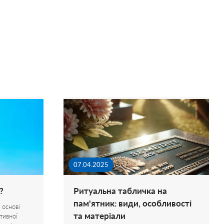
07.04.2025
?
Ритуальна табличка на
пам'ятник: види, особливості
 основі
та матеріали
тивної