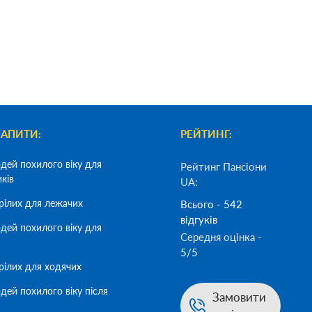
ЗАПИТИ:
РЕЙТИНГ:
дей похилого віку для
Рейтинг Пансіони
иків
UA:
рілих для лежачих
Всього - 542
відгуків
дей похилого віку для
Середня оцінка -
5/5
рілих для ходячих
дей похилого віку після
Замовити