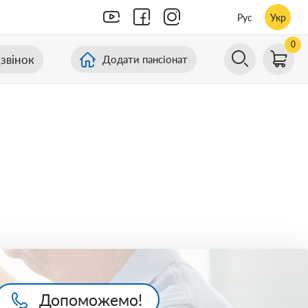
Рус
Укр
0
звінок
Додати пансіонат
Допоможемо!