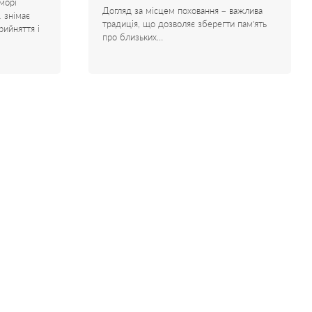
морі
Догляд за місцем поховання – важлива
1 знімає
традиція, що дозволяє зберегти пам’ять
рийняття і
про близьких…