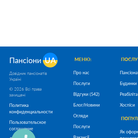
Пансіони
UA
МЕНЮ:
ПОСЛУ
Про нас
Пансіона
Довідник пансіонатів
Україні
Послуги
Будинки 
© 2026 Всі права
Відгуки (542)
Реабіліта
захищені
Блог/Новини
Хоспіси
Политика
конфиденциальности
Огляди
ПОПУЛЯ
Пользовательское
Послуги
соглашение
Як офор
Вакансії