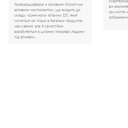
смартфонів
Холекальциферол є основним біологічно
він вирізн
активним компонентом, що входить до
зручністю 
складу «сонячного» вітаміну D3, який
зображенн
міститься не тільки в багатьох продуктах
харчування, але й самостійно
виробляється в шкірних покривах людини
під впливом…