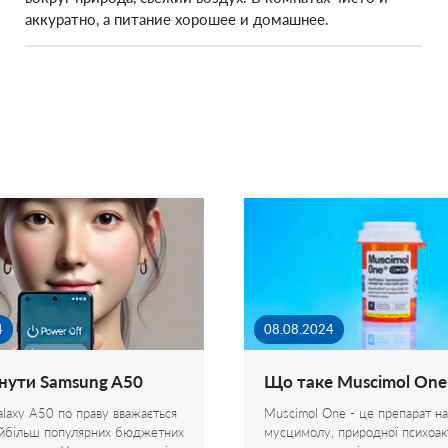
аккуратно, а питание хорошее и домашнее.
4
08.08.2024
нути Samsung A50
Що таке Muscimol One
laxy A50 по праву вважається
Muscimol One - це препарат на
айбільш популярних бюджетних
мусцимолу, природної психоак