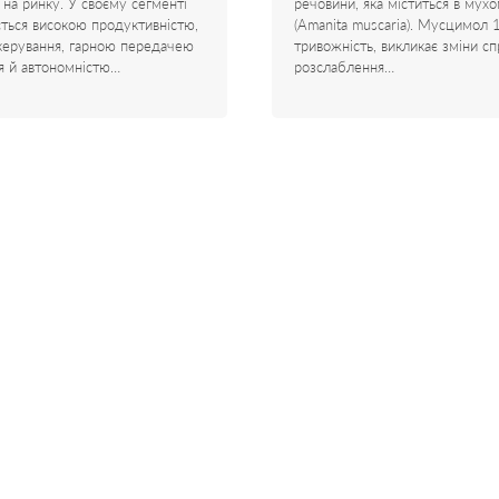
 на ринку. У своєму сегменті
речовини, яка міститься в мухо
яється високою продуктивністю,
(Amanita muscaria). Мусцимол 
керування, гарною передачею
тривожність, викликає зміни сп
я й автономністю…
розслаблення…