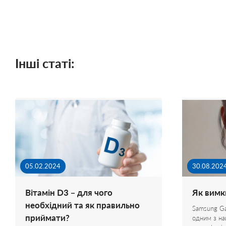
Інші статі:
05.02.2024
30.08.202
Вітамін D3 – для чого
Як вимк
необхідний та як правильно
Samsung Ga
приймати?
одним з н