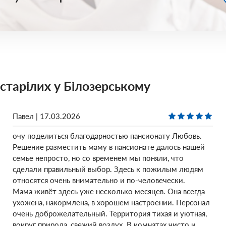
естарілих у Білозерському
Павел | 17.03.2026
очу поделиться благодарностью пансионату Любовь.
Решение разместить маму в пансионате далось нашей
семье непросто, но со временем мы поняли, что
сделали правильный выбор. Здесь к пожилым людям
относятся очень внимательно и по-человечески.
Мама живёт здесь уже несколько месяцев. Она всегда
ухожена, накормлена, в хорошем настроении. Персонал
очень доброжелательный. Территория тихая и уютная,
вокруг природа, свежий воздух. В комнатах чисто и