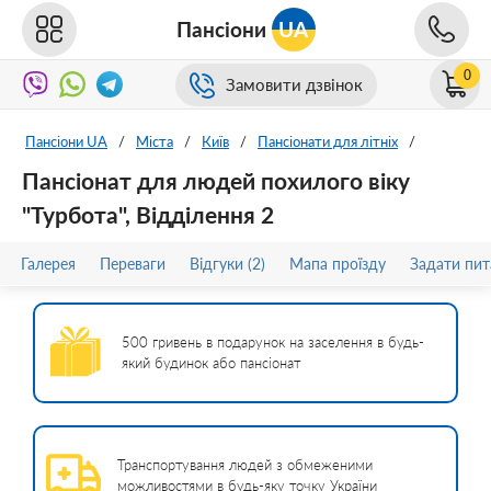
Пансіони
UA
0
Замовити дзвінок
Пансіони UA
/
Міста
/
Київ
/
Пансіонати для літніх
/
Пансіонат для людей похилого віку
"Турбота", Відділення 2
Галерея
Переваги
Відгуки (2)
Мапа проїзду
Задати пит
500 гривень в подарунок на заселення в будь-
який будинок або пансіонат
Транспортування людей з обмеженими
можливостями в будь-яку точку України