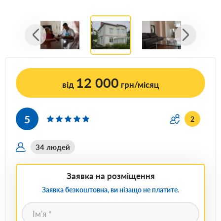
12 000
від
грн/місяц
5
2
34 людей
Заявка на розміщення
Заявка безкоштовна, ви нізащо не платите.