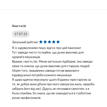
Анастасія
17.07.23
Загальний рейтинг:
Я із задоволенням пишу відгук про цей пансіонат.
Тут завжди чисто та охайно, що дуже важливо для
здоров'я мешканців.
Вражає і якість їжі. Меню ретельно підібране, їжа завжди
свіжа та смачна, що дуже важливо для старших людей.
Окрім того, працівники завжди готові врахувати
індивідуальні потреби кожного мешканця.
Я щиро вдячна персоналу цього будинку престарілих за
те, як добре вони дбали про мого свекра (на жаль, хвороба
забрала його від нас). Дідусь не почувався самотнім, а я
була спокійна, бо знала, що він знаходиться в турботлих
руках професіоналів.