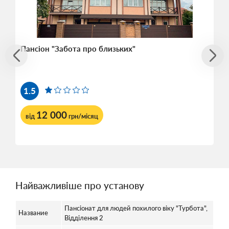
Пансіон "Забота про близьких"
1.5
12 000
від
грн/місяц
Найважливіше про установу
Пансіонат для людей похилого віку "Турбота",
Название
Відділення 2