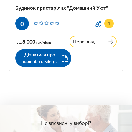
Будинок пристарілих "Домашний Уют"
0
1
8 000
Перегляд
від
грн/місяц
Дізнатися про
наявність місць
Не впевнені у виборі?