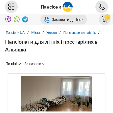
Пансіони
UA
0
Замовити дзвінок
Пансіони UA
/
Міста
/
Херсон
/
Пансіонати для літніх
/
Пансіонати для літніх і престарілих в
Альошкі
По ціні
За назвою