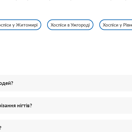
оспіси у Житомирі
Хоспіси в Ужгороді
Хоспіси у Рів
людей?
зання нігтів?
?