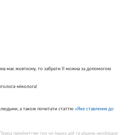
на має жовтизну, то забрати її можна за допомогою
матолога-міколога!
и людьми, а також почитати статтю
«Яке ставлення до
 Перед прийняттям тих чи інших дій та рішень необхідно