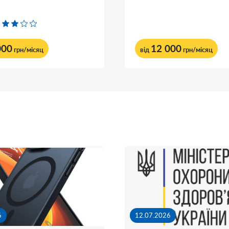
000
12 000
грн/місяц
від
грн/місяц
6
12.07.2026