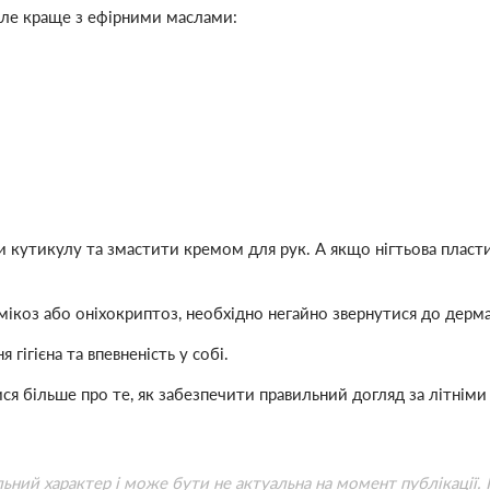
 але краще з ефірними маслами:
кутикулу та змастити кремом для рук. А якщо нігтьова пласти
іхомікоз або оніхокриптоз, необхідно негайно звернутися до дер
 гігієна та впевненість у собі.
ся більше про те, як забезпечити правильний догляд за літнім
льний характер і може бути не актуальна на момент публікації.