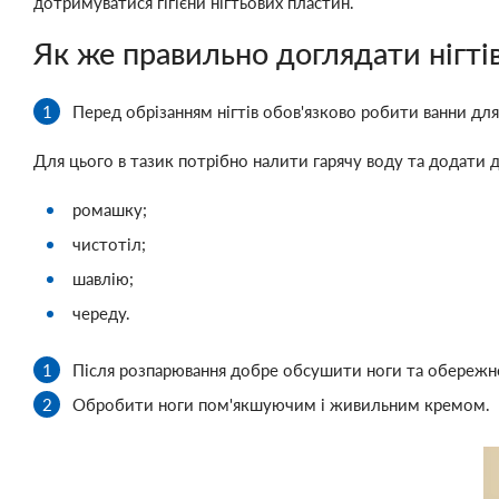
дотримуватися гігієни нігтьових пластин.
Як же правильно доглядати нігтів
Перед обрізанням нігтів обов'язково робити ванни для 
Для цього в тазик потрібно налити гарячу воду та додати 
ромашку;
чистотіл;
шавлію;
череду.
Після розпарювання добре обсушити ноги та обережно о
Обробити ноги пом'якшуючим і живильним кремом.