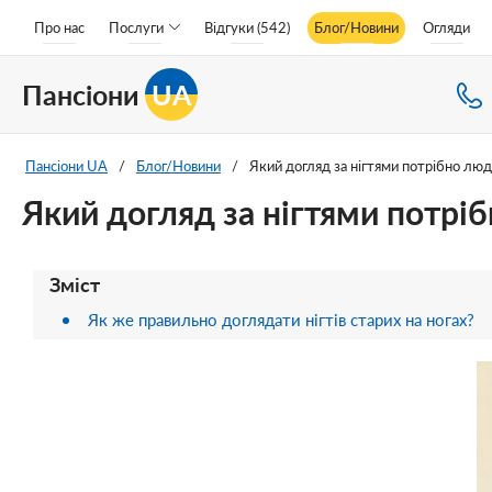
Про нас
Послуги
Відгуки (542)
Блог/Новини
Огляди
Пансіони
UA
Пансіони UA
/
Блог/Новини
/
Який догляд за нігтями потрібно люд
Який догляд за нігтями потрі
Зміст
Як же правильно доглядати нігтів старих на ногах?