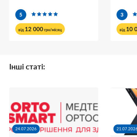
5
3
12 000
10 
від
грн/місяц
від
Інші статі:
24.07.2026
21.07.202