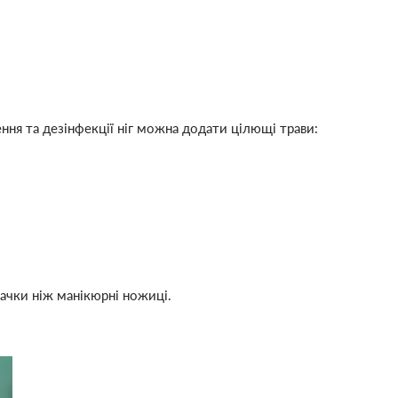
ння та дезінфекції ніг можна додати цілющі трави:
сачки ніж манікюрні ножиці.