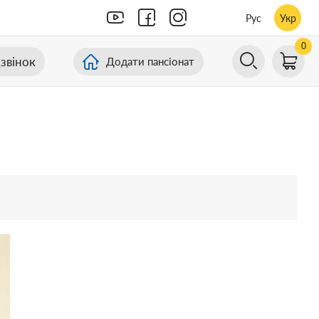
Рус
Укр
0
звінок
Додати пансіонат