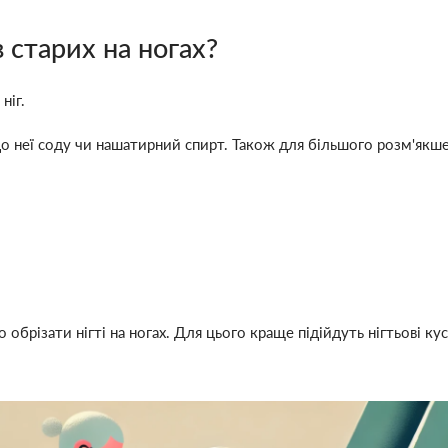
 старих на ногах?
ніг.
до неї соду чи нашатирний спирт. Також для більшого розм'якше
брізати нігті на ногах. Для цього краще підійдуть нігтьові ку