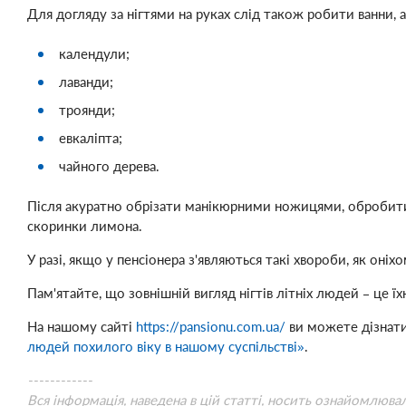
Для догляду за нігтями на руках слід також робити ванни,
календули;
лаванди;
троянди;
евкаліпта;
чайного дерева.
Після акуратно обрізати манікюрними ножицями, обробити 
скоринки лимона.
У разі, якщо у пенсіонера з'являються такі хвороби, як он
Пам'ятайте, що зовнішній вигляд нігтів літніх людей – це їхня
На нашому сайті
https://pansionu.com.ua/
ви можете дізнати
людей похилого віку в нашому суспільстві»
.
------------
Вся інформація, наведена в цій статті, носить ознайомлюва