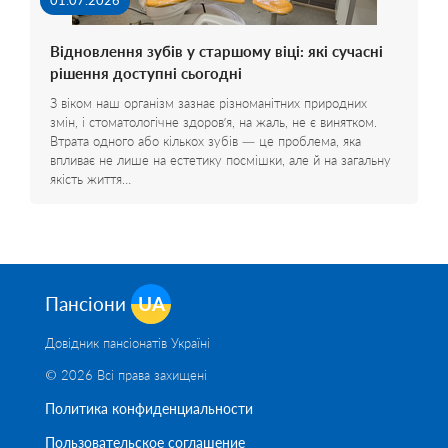
01.07.2026
Відновлення зубів у старшому віці: які сучасні
рішення доступні сьогодні
З віком наш організм зазнає різноманітних природних
змін, і стоматологічне здоров’я, на жаль, не є винятком.
Втрата одного або кількох зубів — це проблема, яка
впливає не лише на естетику посмішки, але й на загальну
якість життя…
Пансіони
UA
Довідник пансіонатів Україні
© 2026 Всі права захищені
Политика конфиденциальности
Пользовательское соглашение