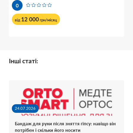
0
12 000
від
грн/місяц
Інші статі:
24.07.2026
Бандаж для руки після зняття гіпсу: навіщо він
потрібен і скільки його носити