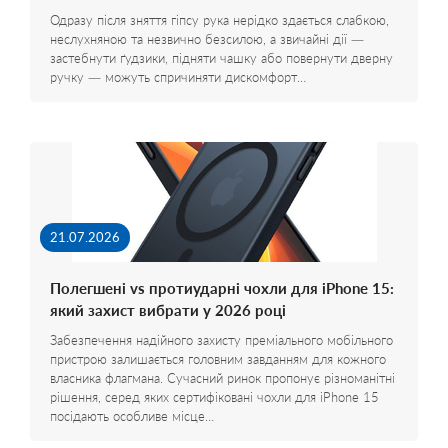
Одразу після зняття гіпсу рука нерідко здається слабкою,
неслухняною та незвично безсилою, а звичайні дії —
застебнути ґудзики, підняти чашку або повернути дверну
ручку — можуть спричиняти дискомфорт…
21.07.2026
Полегшені vs протиударні чохли для iPhone 15:
який захист вибрати у 2026 році
Забезпечення надійного захисту преміального мобільного
пристрою залишається головним завданням для кожного
власника флагмана. Сучасний ринок пропонує різноманітні
рішення, серед яких сертифіковані чохли для iPhone 15
посідають особливе місце…