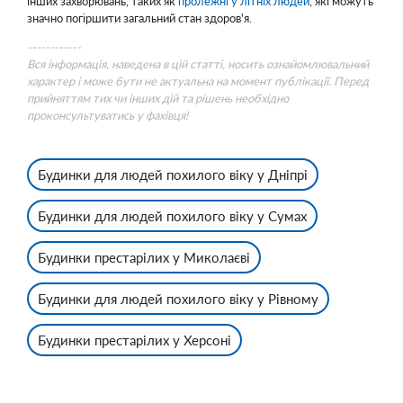
інших захворювань, таких як
пролежні у літніх людей
, які можуть
значно погіршити загальний стан здоров'я.
------------
Вся інформація, наведена в цій статті, носить ознайомлювальний
характер і може бути не актуальна на момент публікації. Перед
прийняттям тих чи інших дій та рішень необхідно
проконсультуватись у фахівця!
Будинки для людей похилого віку у Дніпрі
Будинки для людей похилого віку у Сумах
Будинки престарілих у Миколаєві
Будинки для людей похилого віку у Рівному
Будинки престарілих у Херсоні