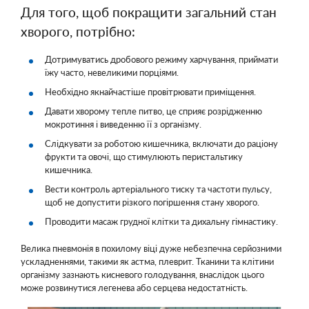
Для того, щоб покращити загальний стан
хворого, потрібно:
Дотримуватись дробового режиму харчування, приймати
їжу часто, невеликими порціями.
Необхідно якнайчастіше провітрювати приміщення.
Давати хворому тепле питво, це сприяє розрідженню
мокротиння і виведенню її з організму.
Слідкувати за роботою кишечника, включати до раціону
фрукти та овочі, що стимулюють перистальтику
кишечника.
Вести контроль артеріального тиску та частоти пульсу,
щоб не допустити різкого погіршення стану хворого.
Проводити масаж грудної клітки та дихальну гімнастику.
Велика пневмонія в похилому віці дуже небезпечна серйозними
ускладненнями, такими як астма, плеврит. Тканини та клітини
організму зазнають кисневого голодування, внаслідок цього
може розвинутися легенева або серцева недостатність.