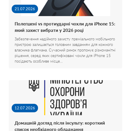
21.07.2026
Полегшені vs протиударні чохли для iPhone 15:
який захист вибрати у 2026 році
Забезпечення надійного захисту преміального мобільного
пристрою залишається головним завданням для кожного
власника флагмана. Сучасний ринок пропонує різноманітні
рішення, серед яких сертифіковані чохли для iPhone 15
посідають особливе місце…
12.07.2026
Домашній догляд після інсульту: короткий
список необхідного обладнання