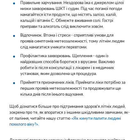
Правильне харчування. Нездорова їжа є джерелом цілої
низки захворювань ШКТ і судин. Під час поганої погоди
намагайтеся їсти продукти, що містять залізо, калій,
кальцій і вітамін С. Обмежте вживання солі. Гострі
приправи та алкоголь слід виключити зовсім.
Відпочинок. Втома і стреси - сприятливі умови для
проявів симптомів метеозалежності, тому літнім людям
слід намагатися уникати перевтоми.
Профілактика захворювань. Щеплення - один із
найдієвіших способів боротися з вірусами. Важливо
робити їх після консультації з лікарем і в медичних
установах, яким дозволена ця процедура.
Прийняття призначених ліків. Приймати ліки потрібно за
перших проявів метеозалежності та продовжувати ще
кілька днів після їхнього вщухання.
Щоб дізнатися більше про підтримання здоров'я літніх людей,
зокрема про те, як впоратися з іншими шкідливими звичками, як-
от паління, читайте нашу статтю
«Як кинути палити людині
похилого віку?»
.