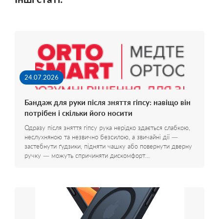
24.07.2026
Бандаж для руки після зняття гіпсу: навіщо він
потрібен і скільки його носити
Одразу після зняття гіпсу рука нерідко здається слабкою,
неслухняною та незвично безсилою, а звичайні дії —
застебнути ґудзики, підняти чашку або повернути дверну
ручку — можуть спричиняти дискомфорт…