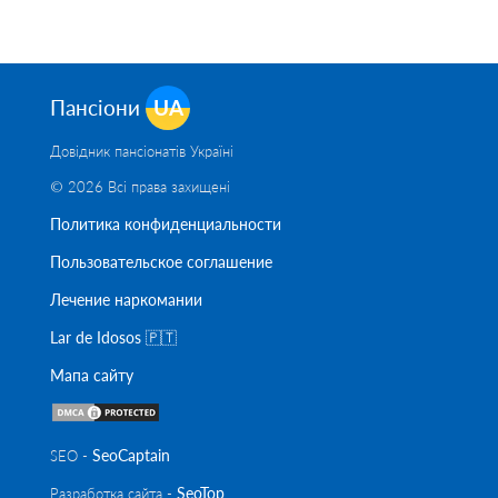
Пансіони
UA
Довідник пансіонатів Україні
© 2026 Всі права захищені
Политика конфиденциальности
Пользовательское соглашение
Лечение наркомании
Lar de Idosos 🇵🇹
Мапа сайту
SeoСaptain
SEO -
SeoTop
Разработка сайта -