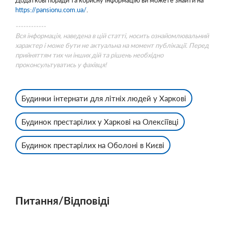
Додаткові поради та корисну інформацію ви можете знайти на
https://pansionu.com.ua/
.
------------
Вся інформація, наведена в цій статті, носить ознайомлювальний
характер і може бути не актуальна на момент публікації. Перед
прийняттям тих чи інших дій та рішень необхідно
проконсультуватись у фахівця!
Будинки інтернати для літніх людей у Харкові
Будинок престарілих у Харкові на Олексіївці
Будинок престарілих на Оболоні в Києві
Питання/Відповіді