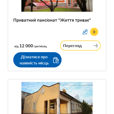
Приватний пансіонат "Життя триває"
0
12 000
Перегляд
від
грн/місяц
Дізнатися про
наявність місць