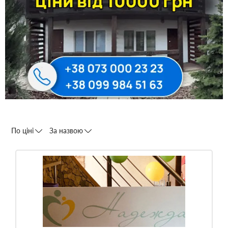
По ціні
За назвою