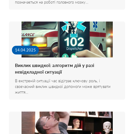
позначається на роботі головного мозку…
14.04.2025
Виклик швидкої: алгоритм дій у разі
невідкладної ситуації
В екстреній ситуації час відіграє ключову роль, і
своєчасний виклик швидкої допомоги може врятувати
життя…