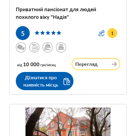
Приватний пансіонат для людей
похилого віку "Надія"
5
1
10 000
Перегляд
від
грн/місяц
Дізнатися про
наявність місць