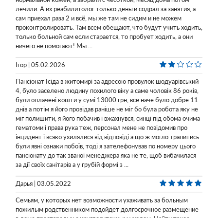
лечили. А их реабилитолог только деньги содрал за занятия, а
сам приехал раза 2 и всё, мы же там не сидим и не можем
проконтролировать. Там всем обещают, что будут учить ходить,
только больной сам если старается, то пробует ходить, а они
ничего не помогают! Мы ...
Ігор | 05.02.2026
Пансіонат Ісіда в житомирі за адресою провулок шодуарівський
4, було заселено людину похилого віку а саме чоловік 86 років,
були оплачені кошти у сумі 13000 грн, все наче було добре 11
днів а потім я його провідав раніше не міг бо була робота яку не
міг полишити, я його побачив і вжахнувся, синці під обома очима
гематоми і права рука теж, персонал мене не повідомив про
інцидент і всяко ухилялися від відповіді а що ж могло трапитись
були явні ознаки побоїв, тоді я зателефонував по номеру цього
пансіонату до так званої менеджера яка не те, щоб вибачилася
за дії своїх санітарів а у грубій формі з ...
Дарья | 03.05.2022
Семьям, у которых нет возможности ухаживать за больным
пожилым родственником подойдет долгосрочное размещение