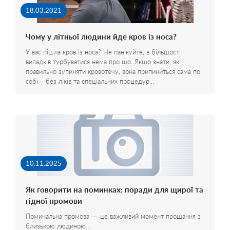
18.03.2021
Чому у літньої людини йде кров із носа?
У вас пішла кров із носа? Не панікуйте, в більшості
випадків турбуватися нема про що. Якщо знати, як
правильно зупиняти кровотечу, вона припиниться сама по
собі – без ліків та спеціальних процедур…
10.11.2025
Як говорити на поминках: поради для щирої та
гідної промови
Поминальна промова — це важливий момент прощання з
близькою людиною…