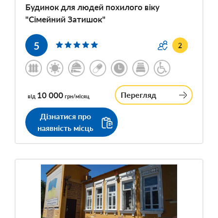
Будинок для людей похилого віку
"Сімейний Затишок"
5
2
10 000
Перегляд
від
грн/місяц
Дізнатися про
наявність місць