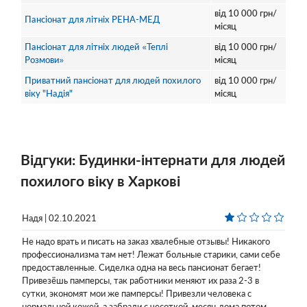
від
10 000
грн/
Пансіонат для літніх РЕНА-МЕД
місяц
Пансіонат для літніх людей «Теплі
від
10 000
грн/
Розмови»
місяц
Приватний пансіонат для людей похилого
від
10 000
грн/
віку "Надія"
місяц
Відгуки: Будинки-інтернати для людей
похилого віку в Харкові
Надя | 02.10.2021
Не надо врать и писать на заказ хвалебные отзывы! Никакого
профессионализма там нет! Лежат больные старики, сами себе
предоставленные. Сиделка одна на весь пансионат бегает!
Привезёшь памперсы, так работники меняют их раза 2-3 в
сутки, экономят мои же памперсы! Привезли человека с
нормальной кожей, а забрали с чесоткой, месяц дома потом