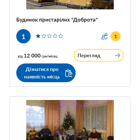
Будинок пристарілих "Доброта"
1
1
12 000
Перегляд
від
грн/місяц
Дізнатися про
наявність місць