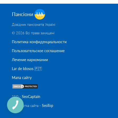
Пансіони
UA
Довідник пансіонатів Україні
© 2026 Всі права захищені
Политика конфиденциальности
Пользовательское соглашение
Лечение наркомании
Lar de Idosos 🇵🇹
Мапа сайту
SeoСaptain
SEO -
SeoTop
Разработка сайта -