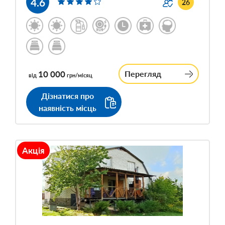
4.6
26
10 000
Перегляд
від
грн/місяц
Дізнатися про
наявність місць
Акція