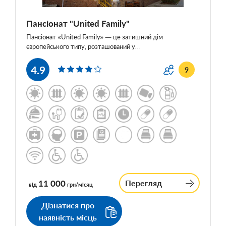
Пансіонат "United Family"
Пансіонат «United Family» — це затишний дім
європейського типу, розташований у…
4.9
9
11 000
Перегляд
від
грн/місяц
Дізнатися про
наявність місць