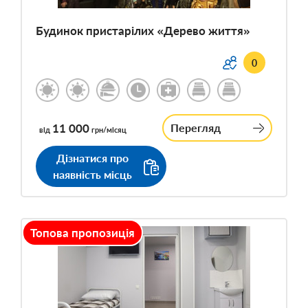
Будинок пристарілих «Дерево життя»
0
11 000
Перегляд
від
грн/місяц
Дізнатися про
наявність місць
Топова пропозиція