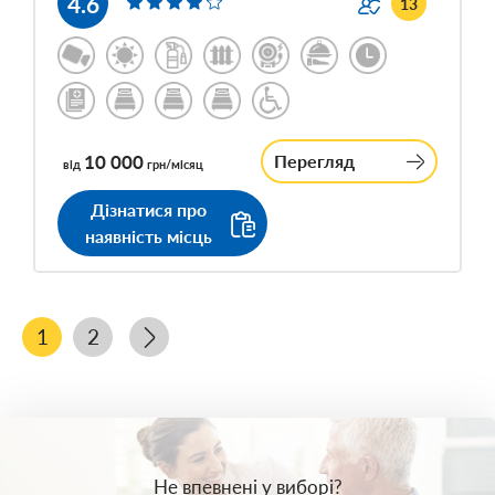
4.6
13
10 000
Перегляд
від
грн/місяц
Дізнатися про
наявність місць
1
2
Не впевнені у виборі?