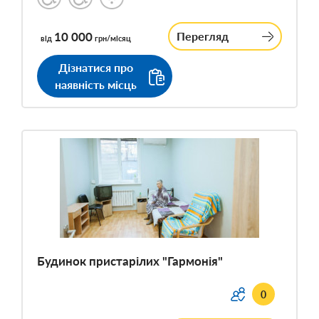
10 000
Перегляд
від
грн/місяц
Дізнатися про
наявність місць
Будинок пристарілих "Гармонія"
0