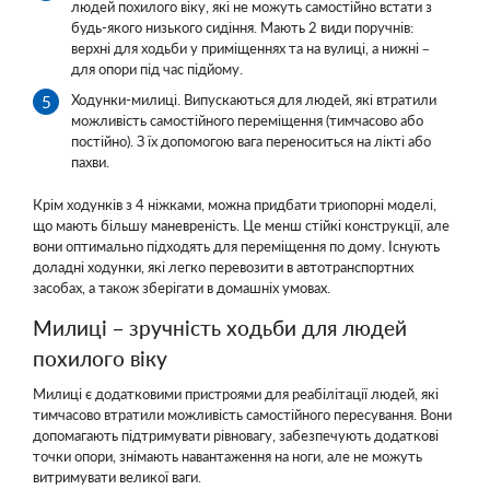
людей похилого віку, які не можуть самостійно встати з
будь-якого низького сидіння. Мають 2 види поручнів:
верхні для ходьби у приміщеннях та на вулиці, а нижні –
для опори під час підйому.
Ходунки-милиці. Випускаються для людей, які втратили
можливість самостійного переміщення (тимчасово або
постійно). З їх допомогою вага переноситься на лікті або
пахви.
Крім ходунків з 4 ніжками, можна придбати триопорні моделі,
що мають більшу маневреність. Це менш стійкі конструкції, але
вони оптимально підходять для переміщення по дому. Існують
доладні ходунки, які легко перевозити в автотранспортних
засобах, а також зберігати в домашніх умовах.
Милиці – зручність ходьби для людей
похилого віку
Милиці є додатковими пристроями для реабілітації людей, які
тимчасово втратили можливість самостійного пересування. Вони
допомагають підтримувати рівновагу, забезпечують додаткові
точки опори, знімають навантаження на ноги, але не можуть
витримувати великої ваги.