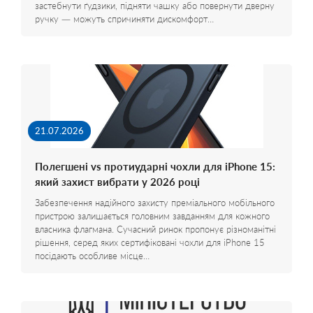
застебнути ґудзики, підняти чашку або повернути дверну
ручку — можуть спричиняти дискомфорт…
21.07.2026
Полегшені vs протиударні чохли для iPhone 15:
який захист вибрати у 2026 році
Забезпечення надійного захисту преміального мобільного
пристрою залишається головним завданням для кожного
власника флагмана. Сучасний ринок пропонує різноманітні
рішення, серед яких сертифіковані чохли для iPhone 15
посідають особливе місце…