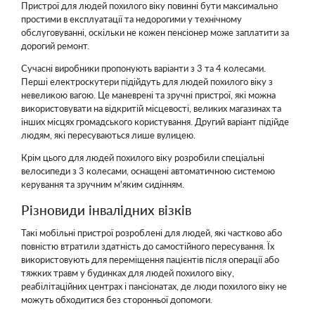
Пристрої для людей похилого віку повинні бути максимально
простими в експлуатації та недорогими у технічному
обслуговуванні, оскільки не кожен пенсіонер може заплатити за
дорогий ремонт.
Сучасні виробники пропонують варіанти з 3 та 4 колесами.
Перші електроскутери підійдуть для людей похилого віку з
невеликою вагою. Це маневрені та зручні пристрої, які можна
використовувати на відкритій місцевості, великих магазинах та
інших місцях громадського користування. Другий варіант підійде
людям, які пересуваються лише вулицею.
Крім цього для людей похилого віку розробили спеціальні
велосипеди з 3 колесами, оснащені автоматичною системою
керування та зручним м'яким сидінням.
Різновиди інвалідних візків
Такі мобільні пристрої розроблені для людей, які частково або
повністю втратили здатність до самостійного пересування. Їх
використовують для переміщення пацієнтів після операції або
тяжких травм у будинках для людей похилого віку,
реабілітаційних центрах і пансіонатах, де люди похилого віку не
можуть обходитися без сторонньої допомоги.