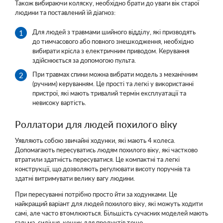
Також вибираючи коляску, необхідно брати до уваги вік старої
людини та поставлений їй діагноз:
Для людей з травмами шийного відділу, які призводять
до тимчасового або повного знешкодження, необхідно
вибирати крісла з електричним приводом. Керування
здійснюється за допомогою пульта.
При травмах спини можна вибрати модель з механічним
(ручним) керуванням. Це прості та легкі у використанні
пристрої, які мають тривалий термін експлуатації та
невисоку вартість.
Роллатори для людей похилого віку
Уявляють собою звичайні ходунки, які мають 4 колеса.
Допомагають пересуватись людям похилого віку, які частково
втратили здатність пересуватися. Це компактні та легкі
конструкції, що дозволяють регулювати висоту поручнів та
здатні витримувати велику вагу людини.
При пересуванні потрібно просто йти за ходунками. Це
найкращий варіант для людей похилого віку, які можуть ходити
самі, але часто втомлюються. Більшість сучасних моделей мають
гальма, сидіння, кошик для продуктів тощо.