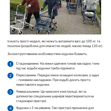
Існують прості моделі, які можуть витримати вагу до 100 кг, та
посилені (розроблені для опасистих людей, масою понад 120 кг).
За конструктивними особливостями ходунки бувають:
Стаціонарними. На ніжки одягнені гумові накладки, тому
під час ходьби ходунки треба піднімати.
Пересувними. Передні ніжки оснащені колесами, а задні
– гумовими накладками. При ходьбі досить просто
переставляти ходунки.
Універсальними. Це крокуючі конструкції, які за
допомогою спеціальних шарнірів перетворюються на
стаціонарні пристрої.
Ходунки з 2-ма рівнями. Такі пристрої призначені для