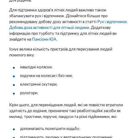
Для підтримки здоров'я літніх людей важливо також
збалансувати рух і відпочинок. Дізнайтеся більше про
рекомендовану добову дозу активності в статті
Рух і відпочинок.
Добова доза активності для літньої людини
. Додаткову
інформацію про турботу та підтримку для літніх людей ви
знайдете на
Пансіони ЮА
.
Існує велика кількість пристроїв для пересування людей
похилого віку:
інвалідні коляски;
ходунки на колесах і без них;
електричні скутери;
ролатори.
Крім цього, для переміщення людей, які не повністю втратили
здатність до ходіння, призначені такі реабілітаційні засоби як
милиці, тростини, поручні, пандуси та різні підйомники, які:
допомагають полегшити ходьбу;
підтримують людину у вертикальному положенні;