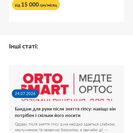
15 000
від
грн/місяц
Інші статі:
24.07.2026
Бандаж для руки після зняття гіпсу: навіщо він
потрібен і скільки його носити
Одразу після зняття гіпсу рука нерідко здається слабкою,
неслухняною та незвично безсилою, а звичайні дії —