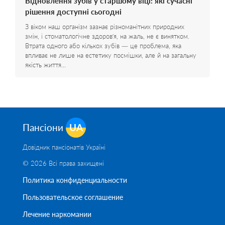
Відновлення зубів у старшому віці: які сучасні
рішення доступні сьогодні
З віком наш організм зазнає різноманітних природних
змін, і стоматологічне здоров’я, на жаль, не є винятком.
Втрата одного або кількох зубів — це проблема, яка
впливає не лише на естетику посмішки, але й на загальну
якість життя…
Пансіони
UA
Довідник пансіонатів Україні
© 2026 Всі права захищені
Политика конфиденциальности
Пользовательское соглашение
Лечение наркомании