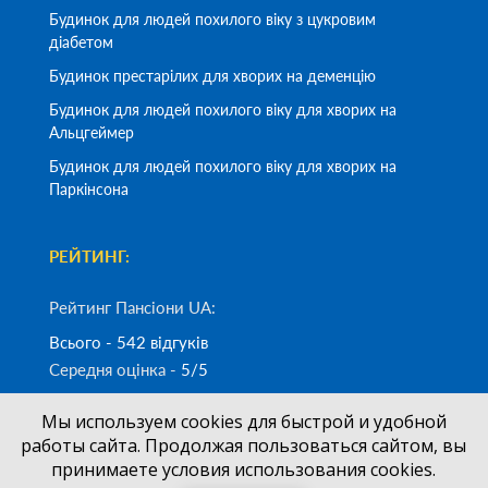
Будинок для людей похилого віку з цукровим
діабетом
Будинок престарілих для хворих на деменцію
Будинок для людей похилого віку для хворих на
Альцгеймер
Будинок для людей похилого віку для хворих на
Паркінсона
РЕЙТИНГ:
Рейтинг Пансіони UA:
Всього - 542 відгуків
Середня оцінка -
5/5
Мы используем cookies для быстрой и удобной
Замовити дзвінок
работы сайта. Продолжая пользоваться сайтом, вы
принимаете условия использования cookies.