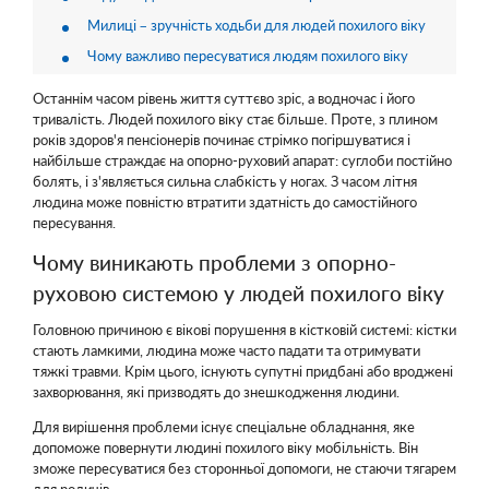
Милиці – зручність ходьби для людей похилого віку
Чому важливо пересуватися людям похилого віку
Останнім часом рівень життя суттєво зріс, а водночас і його
тривалість. Людей похилого віку стає більше. Проте, з плином
років здоров'я пенсіонерів починає стрімко погіршуватися і
найбільше страждає на опорно-руховий апарат: суглоби постійно
болять, і з'являється сильна слабкість у ногах. З часом літня
людина може повністю втратити здатність до самостійного
пересування.
Чому виникають проблеми з опорно-
руховою системою у людей похилого віку
Головною причиною є вікові порушення в кістковій системі: кістки
стають ламкими, людина може часто падати та отримувати
тяжкі травми. Крім цього, існують супутні придбані або вроджені
захворювання, які призводять до знешкодження людини.
Для вирішення проблеми існує спеціальне обладнання, яке
допоможе повернути людині похилого віку мобільність. Він
зможе пересуватися без сторонньої допомоги, не стаючи тягарем
для родичів.