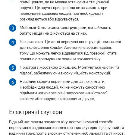
приміщеннях, де не можна встановити стаціонарні
поручні. Це зручні пристрої, які не заважають при
пересуванні здорових людей, при необхідності
розкладаються або відсуваються.
Мобільні. Є великими конструкціями, які займають
багато місця і не фіксуються на стінах.
На присосках. Це легкі пересувні конструкції, призначені
для полегшення ходьби. Але вони не зовсім надійні,
тому що можуть легко відриватися від поверхні і стати
причиною травмування людини похилого віку.
Пристрої з жорсткою фіксацією. Монтуються на стіні та
підлозі, забезпечуючи високу міцність конструкції.
Невеликі сходи з поручнями для ванної кімнати.
Необхідні для людей, які не можуть самостійно
піднімати ноги через різні захворювання кісткової
системи або порушення координації рухів.
Електричні скутери
В даний час людям похилого віку доступні сучасні способи
пересування за допомогою електричних скутерів. Це зручний та
надійний транспорт з високим ступенем мобільності та стійкості,