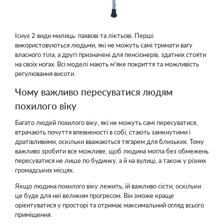
Існує 2 види милиць: пахвові та ліктьові. Перші
використовуються людьми, які не можуть самі тримати вагу
власного тіла, а другі призначені для пенсіонерів, здатних стояти
на своїх ногах. Всі моделі мають м'яке покриття та можливість
регулювання висоти.
Чому важливо пересуватися людям
похилого віку
Багато людей похилого віку, які не можуть самі пересуватися,
втрачають почуття впевненості в собі, стають замкнутими і
дратівливими, оскільки вважаються тягарем для близьких. Тому
важливо зробити все можливе, щоб людина могла без обмежень
пересуватися не лише по будинку, а й на вулиці, а також у різних
громадських місцях.
Якщо людина похилого віку лежить, їй важливо сісти, оскільки
це буде для неї великим прогресом. Він зможе краще
орієнтуватися у просторі та отримає максимальний огляд всього
приміщення.