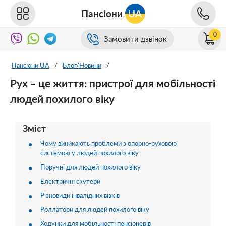
Пансіони
UA
0
Замовити дзвінок
Пансіони UA
/
Блог/Новини
/
Рух – це життя: пристрої для мобільності
людей похилого віку
Зміст
Чому виникають проблеми з опорно-руховою
системою у людей похилого віку
Поручні для людей похилого віку
Електричні скутери
Різновиди інвалідних візків
Роллатори для людей похилого віку
Ходунки для мобільності пенсіонерів