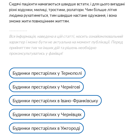
Сидячі пацієнти намагаються швидше встати, і для цього вигадані
різні ходунки, милиці, тростини, ролатори. Чим більше літня
людина рухатиметься, тим швидше настане одужання, і вона
зможе жити повноцінним життям.
------------
Вся інформація, наведена в цій статті, носить ознайомлювальний
характер і може бути не актуальна на момент публікації. Перед
прийняттям тих чи інших дій та рішень необхідно
проконсультуватись у фахівця!
Будинки престарілих у Тернополі
Будинки престарілих у Чернігові
Будинки престарілих в Івано-Франківську
Будинки престарілих у Чернівцях
Будинки престарілих в Ужгороді