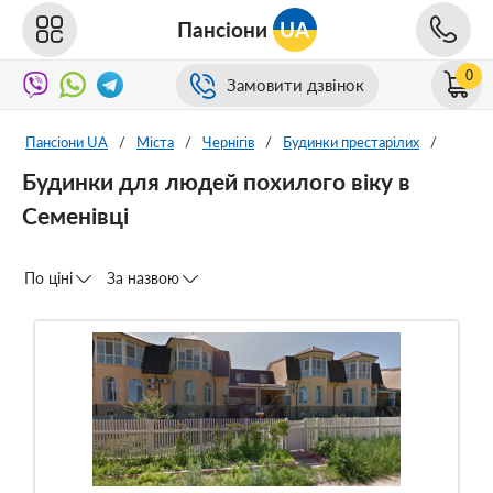
Пансіони
UA
0
Замовити дзвінок
Пансіони UA
/
Міста
/
Чернігів
/
Будинки престарілих
/
Будинки для людей похилого віку в
Семенівці
По ціні
За назвою