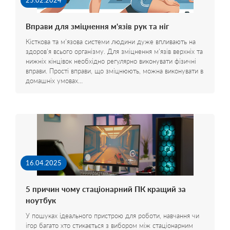
25.02.2024
Вправи для зміцнення м'язів рук та ніг
Кісткова та м'язова системи людини дуже впливають на
здоров'я всього організму. Для зміцнення м'язів верхніх та
нижніх кінцівок необхідно регулярно виконувати фізичні
вправи. Прості вправи, що зміцнюють, можна виконувати в
домашніх умовах…
16.04.2025
5 причин чому стаціонарний ПК кращий за
ноутбук
У пошуках ідеального пристрою для роботи, навчання чи
ігор багато хто стикається з вибором між стаціонарним