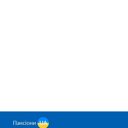
Пансіони
UA