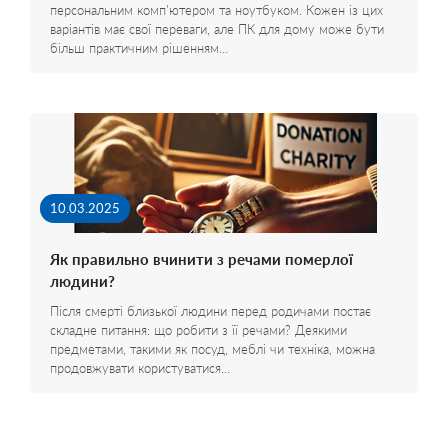
персональним комп'ютером та ноутбуком. Кожен із цих
варіантів має свої переваги, але ПК для дому може бути
більш практичним рішенням…
10.03.2025
Як правильно вчинити з речами померлої
людини?
Після смерті близької людини перед родичами постає
складне питання: що робити з її речами? Деякими
предметами, такими як посуд, меблі чи техніка, можна
продовжувати користуватися…