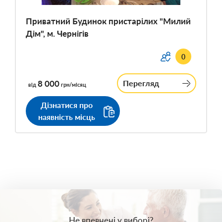
Приватний Будинок пристарілих "Милий
Дім", м. Чернігів
0
8 000
Перегляд
від
грн/місяц
Дізнатися про
наявність місць
Не впевнені у виборі?