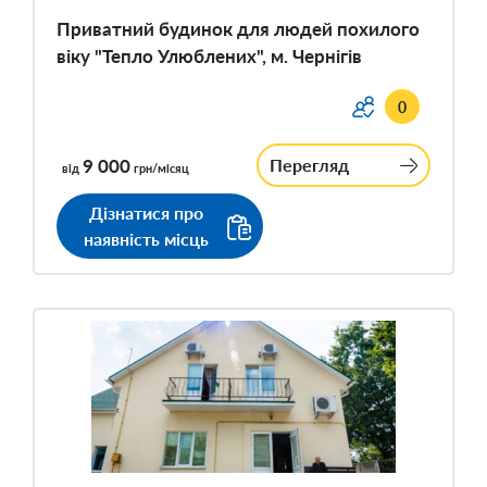
Приватний будинок для людей похилого
віку "Тепло Улюблених", м. Чернігів
0
9 000
Перегляд
від
грн/місяц
Дізнатися про
наявність місць