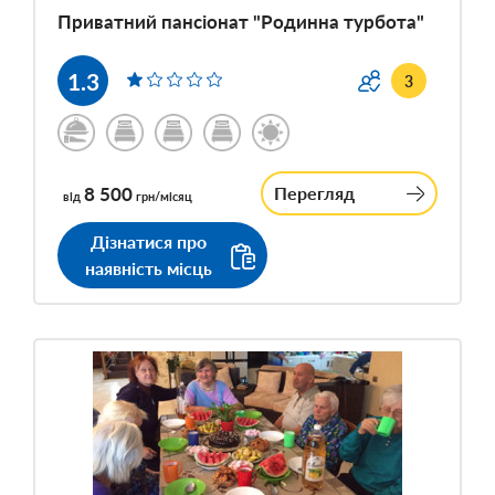
Приватний пансіонат "Родинна турбота"
1.3
3
8 500
Перегляд
від
грн/місяц
Дізнатися про
наявність місць