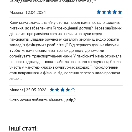
не отдавайте своих близких и родных в этот АД!!!
Марина | 12.04.2024
Коли мама зламала шийку стегна, перед нами постало важливе
питання: як забезпечити їй повноцінний догляд? Через знайомих
дізналися про pansionu.com.ua і почали пошуки серед
пансіонатів. Завдяки зручному каталогу змогли швидко обрати
заклад із фахівцями з реабілітації. Від першого дзвінка відчули
турботу: нам пояснили всі нюанси догляду, допомогли
організувати транспортування мами. У пансіонаті мама отримала
не просто догляд — вона знайшла нове коло спілкування, брала
участь у майстер-класах і культурних заходах. Її психологічний
стан покращився, а фізичне відновлення перевершило прогнози
лікар ...
Микола | 25.05.2026
Фото можна побачити кімната ., двір,?
Інші статі: