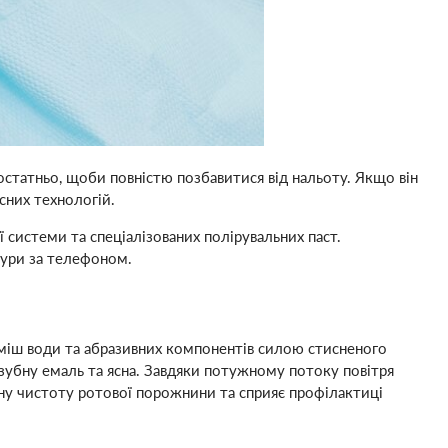
статньо, щоби повністю позбавитися від нальоту. Якщо він
сних технологій.
 системи та спеціалізованих полірувальних паст.
едури за телефоном.
уміш води та абразивних компонентів силою стисненого
 зубну емаль та ясна. Завдяки потужному потоку повітря
ьну чистоту ротової порожнини та сприяє профілактиці