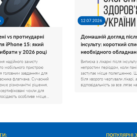
6
12.07.2026
ні vs протиударні
Домашній догляд післ
ля iPhone 15: який
інсульту: короткий спи
вибрати у 2026 році
необхідного обладнан
ня надійного захисту
Виписка з лікарні після інсульту
го мобільного пристрою
непростим періодом, коли пані
я головним завданням для
заступає місце полегшенню. 
асника флагмана. Сучасний
біля хворого чергували лікарі, 
онує різноманітні рішення,
відповідальність за все лягає 
 сертифіковані чохли для
посідають особливе місце…
ГИ:
ПОПУЛЯРНІ 