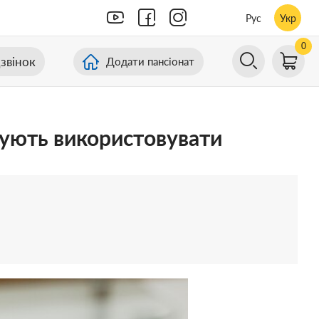
Рус
Укр
0
звінок
Додати пансіонат
ндують використовувати