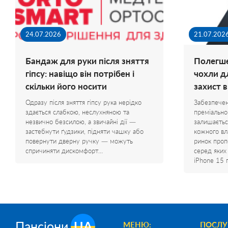
24.07.2026
21.07.202
Бандаж для руки після зняття
Полегше
гіпсу: навіщо він потрібен і
чохли д
скільки його носити
захист 
Одразу після зняття гіпсу рука нерідко
Забезпечен
здається слабкою, неслухняною та
преміально
незвично безсилою, а звичайні дії —
залишаєтьс
застебнути ґудзики, підняти чашку або
кожного вл
повернути дверну ручку — можуть
ринок проп
спричиняти дискомфорт…
серед яких
iPhone 15 
Пансіони
UA
МЕНЮ:
ПОСЛУ