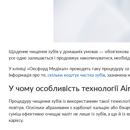
Щоденне чищення зубів у домашніх умовах — обов’язкова п
усе одно залишається і продовжує накопичуватися, необхі
У клініці «Оксфорд Медікал» проводять таку процедуру за т
Інформація про те,
скільки коштує чистка зубів
, зазначена
У чому особливість технології Ai
Процедуру чищення зубів із використанням такої технолог
повітря. Оскільки абразивами є карбонат кальцію або біка
суміш ефективно очищає наліт не лише із зубів, а ще й із
карієсу.