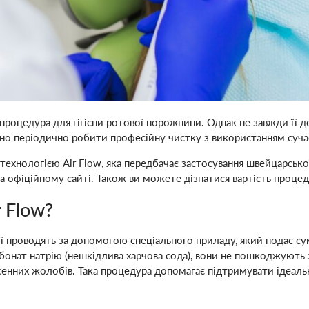
роцедура для гігієни ротової порожнини. Однак не завжди її до
дно періодично робити професійну чистку з використанням суча
ехнологією Air Flow, яка передбачає застосування швейцарської
 на офіційному сайті. Також ви можете дізнатися вартість проц
r Flow?
ії проводять за допомогою спеціального приладу, який подає с
рбонат натрію (нешкідлива харчова сода), вони не пошкоджують
 ясенних жолобів. Така процедура допомагає підтримувати ідеал