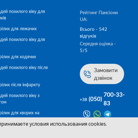
дей похилого віку для
Рейтинг Пансіони
иків
UA:
рілих для лежачих
Всього - 542
відгуків
дей похилого віку для
Середня оцінка -
5/5
рілих для ходячих
дей похилого віку після
Замовити
дзвінок
ілих після інфаркту
700-33-
дей похилого віку з
(050)
+38
том
83
рілих для хворих на
принимаете условия использования cookies.
дей похилого віку для
геймер