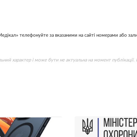
едікал» телефонуйте за вказаними на сайті номерами або зали
льний характер і може бути не актуальна на момент публікації.