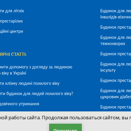
ти для літніх
Будинок для лю
Інвалідів-візочн
престарілих
Будинок преста
ційні центри
Будинок для лю
тяжкохворих
Будинок преста
РНІ СТАТТІ:
Будинок для лю
мити допомогу з догляду за людиною
інсульту
віку в Україні
Будинок престар
ти клізму людині похилого віку
Будинок для лю
ити будинок для людей похилого віку?
цукровим діабе
довічного утримання
Будинок преста
деменцію
мити літню людину в будинок для людей
ной работы сайта. Продолжая пользоваться сайтом, вы 
 віку
Будинок для лю
хворих на Альц
Принимаю