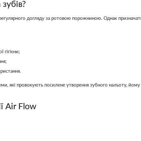
 зубів?
регулярного догляду за ротовою порожниною. Однак призначати
 гігієни;
ня;
ористання.
теми, які провокують посилене утворення зубного нальоту, йо
 Air Flow