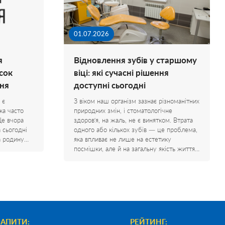
01.07.2026
я
Відновлення зубів у старшому
сок
віці: які сучасні рішення
ня
доступні сьогодні
 є
З віком наш організм зазнає різноманітних
ка часто
природних змін, і стоматологічне
Ще вчора
здоров’я, на жаль, не є винятком. Втрата
а сьогодні
одного або кількох зубів — це проблема,
на родину…
яка впливає не лише на естетику
посмішки, але й на загальну якість життя…
ЗАПИТИ:
РЕЙТИНГ: