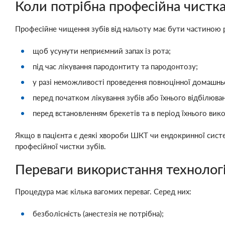
Коли потрібна професійна чистка
Професійне чищення зубів від нальоту має бути частиною 
щоб усунути неприємний запах із рота;
під час лікування пародонтиту та пародонтозу;
у разі неможливості проведення повноцінної домашньої
перед початком лікування зубів або їхнього відбілюван
перед встановленням брекетів та в період їхнього вик
Якщо в пацієнта є деякі хвороби ШКТ чи ендокринної сис
професійної чистки зубів.
Переваги використання технології
Процедура має кілька вагомих переваг. Серед них:
безболісність (анестезія не потрібна);