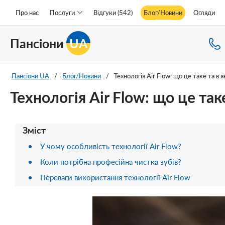
Про нас
Послуги
Відгуки (542)
Блог/Новини
Огляди
Пансіони
UA
Пансіони UA
/
Блог/Новини
/
Технологія Air Flow: що це таке та в
Технологія Air Flow: що це та
Зміст
У чому особливість технології Air Flow?
Коли потрібна професійна чистка зубів?
Переваги використання технології Air Flow