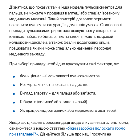
Дізнатися, що показує та чи інша модель пульсоксиметра для
пальця, ви можете у продавця в аптеці або спеціалізованому
медичному магазині. Такий пристрій дозволяє отримати
показники пульсу та сатурації в домашніх умовах. Стаціонарні
прилади пульсоксиметри, які застосовуються у лікарнях та
клініках, набагато більше, ніж напалечні, мають яскравий
кольоровий дисплей, а також безліч додаткових опцій,
працювати з якими може спеціально навчений персонал
медичного закладу.
При виборі приладу необхідно враховувати такі фактори, як:
Функціональні можливості пульсоксиметра.
Розмір та чіткість показань на дисплеї.
Вигляд апарату – для пальця або зап'ястя.
Габарити (великий або кишеньковий).
Як працює (від батарейок або мережевого адаптера).
Якщо вас цікавлять рекомендації щодо лікування запалень горла,
ознайомтеся з нашою статтею
«Яким засобом полоскати горло
при запаленні?»
. Дізнайтеся більше про наші послуги на