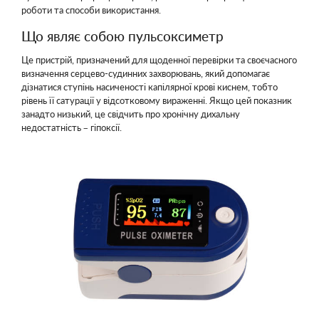
роботи та способи використання.
Що являє собою пульсоксиметр
Це пристрій, призначений для щоденної перевірки та своєчасного
визначення серцево-судинних захворювань, який допомагає
дізнатися ступінь насиченості капілярної крові киснем, тобто
рівень її сатурації у відсотковому вираженні. Якщо цей показник
занадто низький, це свідчить про хронічну дихальну
недостатність – гіпоксії.