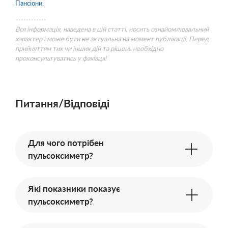
Пансіони
.
------------
Вся інформація, наведена в цій статті, носить ознайомлювальний
характер і може бути не актуальна на момент публікації. Перед
прийняттям тих чи інших дій та рішень необхідно
проконсультуватись у фахівця!
Питання/Відповіді
Для чого потрібен
пульсоксиметр?
Які показники показує
пульсоксиметр?