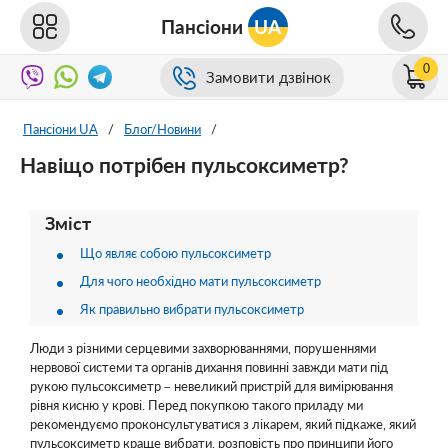
Пансіони
UA
0
Замовити дзвінок
Пансіони UA
/
Блог/Новини
/
Навіщо потрібен пульсоксиметр?
Зміст
Що являє собою пульсоксиметр
Для чого необхідно мати пульсоксиметр
Як правильно вибрати пульсоксиметр
Люди з різними серцевими захворюваннями, порушеннями
нервової системи та органів дихання повинні завжди мати під
рукою пульсоксиметр – невеликий пристрій для вимірювання
рівня кисню у крові. Перед покупкою такого приладу ми
рекомендуємо проконсультуватися з лікарем, який підкаже, який
пульсоксиметр краще вибрати, розповість про принципи його