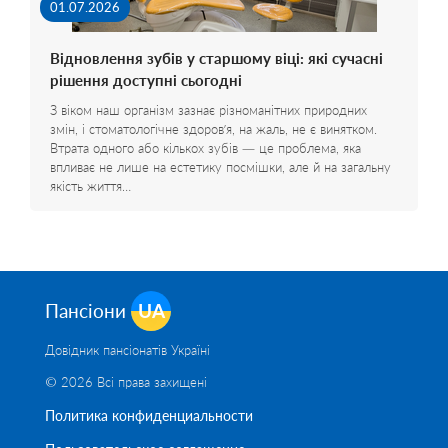
01.07.2026
Відновлення зубів у старшому віці: які сучасні
рішення доступні сьогодні
З віком наш організм зазнає різноманітних природних
змін, і стоматологічне здоров’я, на жаль, не є винятком.
Втрата одного або кількох зубів — це проблема, яка
впливає не лише на естетику посмішки, але й на загальну
якість життя…
Пансіони
UA
Довідник пансіонатів Україні
© 2026 Всі права захищені
Политика конфиденциальности