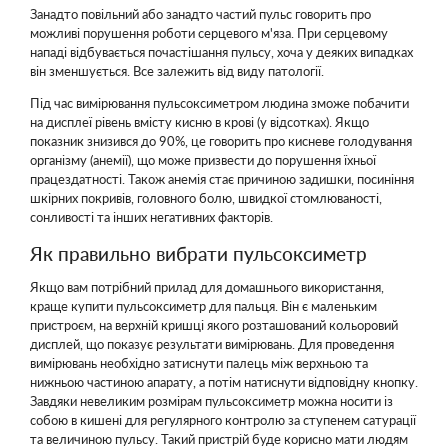
Занадто повільний або занадто частий пульс говорить про
можливі порушення роботи серцевого м'яза. При серцевому
нападі відбувається почастішання пульсу, хоча у деяких випадках
він зменшується. Все залежить від виду патології.
Під час вимірювання пульсоксиметром людина зможе побачити
на дисплеї рівень вмісту кисню в крові (у відсотках). Якщо
показник знизився до 90%, це говорить про кисневе голодування
організму (анемії), що може призвести до порушення їхньої
працездатності. Також анемія стає причиною задишки, посиніння
шкірних покривів, головного болю, швидкої стомлюваності,
сонливості та інших негативних факторів.
Як правильно вибрати пульсоксиметр
Якщо вам потрібний прилад для домашнього використання,
краще купити пульсоксиметр для пальця. Він є маленьким
пристроєм, на верхній кришці якого розташований кольоровий
дисплей, що показує результати вимірювань. Для проведення
вимірювань необхідно затиснути палець між верхньою та
нижньою частиною апарату, а потім натиснути відповідну кнопку.
Завдяки невеликим розмірам пульсоксиметр можна носити із
собою в кишені для регулярного контролю за ступенем сатурації
та величиною пульсу. Такий пристрій буде корисно мати людям