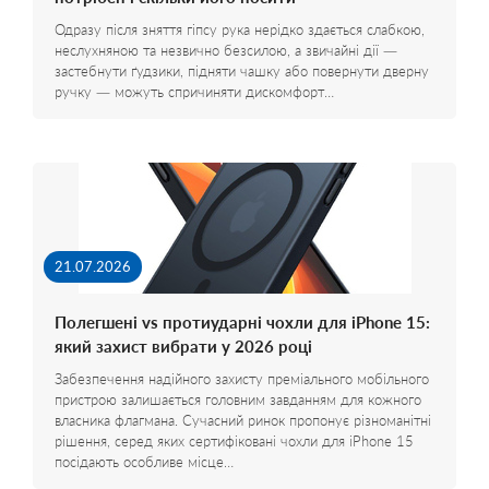
Одразу після зняття гіпсу рука нерідко здається слабкою,
неслухняною та незвично безсилою, а звичайні дії —
застебнути ґудзики, підняти чашку або повернути дверну
ручку — можуть спричиняти дискомфорт…
21.07.2026
Полегшені vs протиударні чохли для iPhone 15:
який захист вибрати у 2026 році
Забезпечення надійного захисту преміального мобільного
пристрою залишається головним завданням для кожного
власника флагмана. Сучасний ринок пропонує різноманітні
рішення, серед яких сертифіковані чохли для iPhone 15
посідають особливе місце…