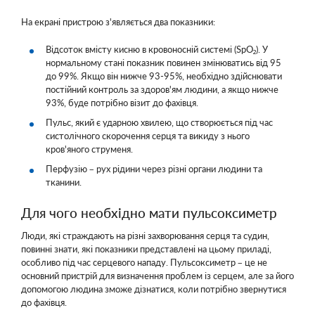
На екрані пристрою з'являється два показники:
Відсоток вмісту кисню в кровоносній системі (SpО₂). У
нормальному стані показник повинен змінюватись від 95
до 99%. Якщо він нижче 93-95%, необхідно здійснювати
постійний контроль за здоров'ям людини, а якщо нижче
93%, буде потрібно візит до фахівця.
Пульс, який є ударною хвилею, що створюється під час
систолічного скорочення серця та викиду з нього
кров'яного струменя.
Перфузію – рух рідини через різні органи людини та
тканини.
Для чого необхідно мати пульсоксиметр
Люди, які страждають на різні захворювання серця та судин,
повинні знати, які показники представлені на цьому приладі,
особливо під час серцевого нападу. Пульсоксиметр – це не
основний пристрій для визначення проблем із серцем, але за його
допомогою людина зможе дізнатися, коли потрібно звернутися
до фахівця.