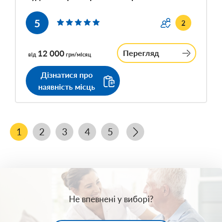
5
2
12 000
Перегляд
від
грн/місяц
Дізнатися про
наявність місць
1
2
3
4
5
Не впевнені у виборі?