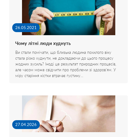
26.05.2021
Чому літні люди худнуть
Ви стали помічати, що близька людина похилого віку
стала різко худнути, не докладаючи до цього процесу
жодних зусиль? Іноді це результат природних процесів,
але часом може свідчити про проблеми зі здоров'ям. У
міру старіння кістки втрачає густину…
27.04.2026