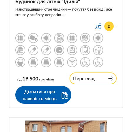
Будинок для літніх "Ідилія"
Найстрашніший стан людини — почуття безвиході, яке
вганяє у глибоку депресію…
0
19 500
Перегляд
від
грн/місяц
Дізнатися про
наявність місць