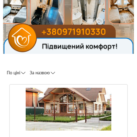
По ціні
За назвою