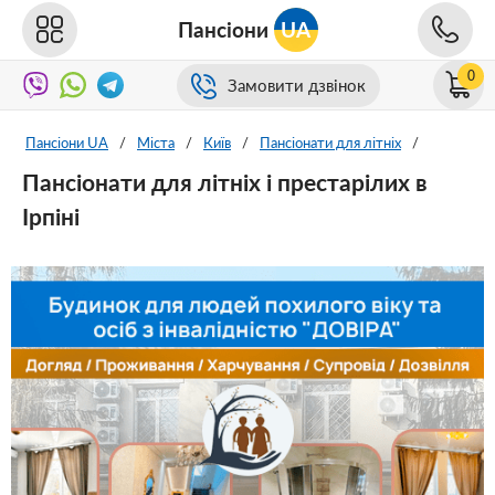
Пансіони
UA
0
Замовити дзвінок
Пансіони UA
/
Міста
/
Київ
/
Пансіонати для літніх
/
Пансіонати для літніх і престарілих в
Ірпіні