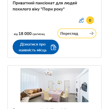
Приватний пансіонат для людей
похилого віку "Пори року"
0
18 000
Перегляд
від
грн/місяц
Дізнатися про
наявність місць