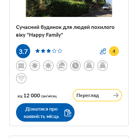
Сучасний будинок для людей похилого
віку "Happy Family"
3.7
4
12 000
Перегляд
від
грн/місяц
Дізнатися про
наявність місць