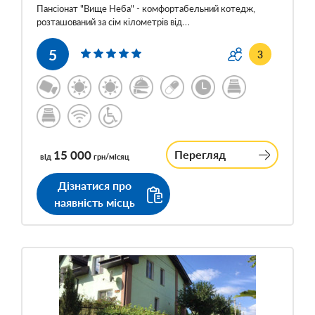
Пансіонат "Вище Неба" - комфортабельний котедж,
розташований за сім кілометрів від…
5
3
15 000
Перегляд
від
грн/місяц
Дізнатися про
наявність місць