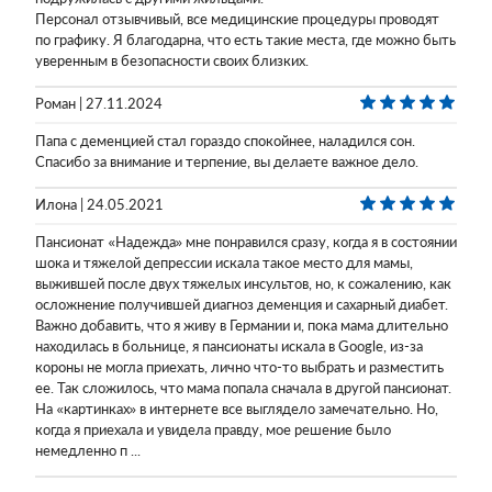
Персонал отзывчивый, все медицинские процедуры проводят
по графику. Я благодарна, что есть такие места, где можно быть
уверенным в безопасности своих близких.
Роман | 27.11.2024
Папа с деменцией стал гораздо спокойнее, наладился сон.
Спасибо за внимание и терпение, вы делаете важное дело.
Илона | 24.05.2021
Пансионат «Надежда» мне понравился сразу, когда я в состоянии
шока и тяжелой депрессии искала такое место для мамы,
выжившей после двух тяжелых инсультов, но, к сожалению, как
осложнение получившей диагноз деменция и сахарный диабет.
Важно добавить, что я живу в Германии и, пока мама длительно
находилась в больнице, я пансионаты искала в Google, из-за
короны не могла приехать, лично что-то выбрать и разместить
ее. Так сложилось, что мама попала сначала в другой пансионат.
На «картинках» в интернете все выглядело замечательно. Но,
когда я приехала и увидела правду, мое решение было
немедленно п ...