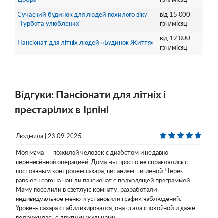
Сучасний будинок для людей похилого віку
від
15 000
"Турбота улюблених"
грн/місяц
від
12 000
Пансіонат для літніх людей «Будинок Життя»
грн/місяц
Відгуки: Пансіонати для літніх і
престарілих в Ірпіні
Людмила | 23.09.2025
Моя мама — пожилой человек с диабетом и недавно
перенесённой операцией. Дома мы просто не справлялись с
постоянным контролем сахара, питанием, гигиеной. Через
pansionu.com.ua нашли пансионат с подходящей программой.
Маму поселили в светлую комнату, разработали
индивидуальное меню и установили график наблюдений.
Уровень сахара стабилизировался, она стала спокойной и даже
подружилась с другими жильцами.