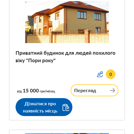
Приватний будинок для людей похилого
віку "Пори року"
0
15 000
Перегляд
від
грн/місяц
Дізнатися про
наявність місць