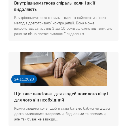
Внутрішньоматкова спіраль: коли і як її
видаляють
Внутрішньоматкова спіраль – один із найефективніших
методів довготривалої контрацепції. Вона може
використовуватись від 3 до 10 років залежно від типу, але
рано чи пізно постає питання її видалення…
24.11.2020
Що таке пансіонат для людей похилого віку і
для чого він необхідний
Кожна людина хоче, щоб її старі батьки, бабусі чи дідусі
довго залишалися здоровими, бадьорими та веселими,
але так буває не завжди…