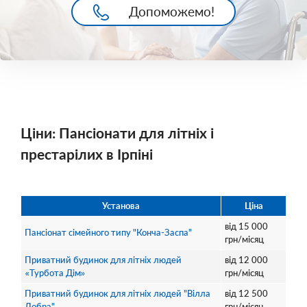
Допоможемо!
Ціни: Пансіонати для літніх і
престарілих в Ірпіні
Установа
Ціна
від
15 000
Пансіонат сімейного типу "Конча-Заспа"
грн/місяц
Приватний будинок для літніх людей
від
12 000
«Турбота Дім»
грн/місяц
Приватний будинок для літніх людей "Вілла
від
12 500
Добра"
грн/місяц