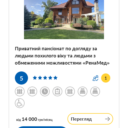
Приватний пансіонат по догляду за
людьми похилого віку та людьми з
обмеженими можливостями «РенаМед»
5
1
14 000
Перегляд
від
грн/місяц