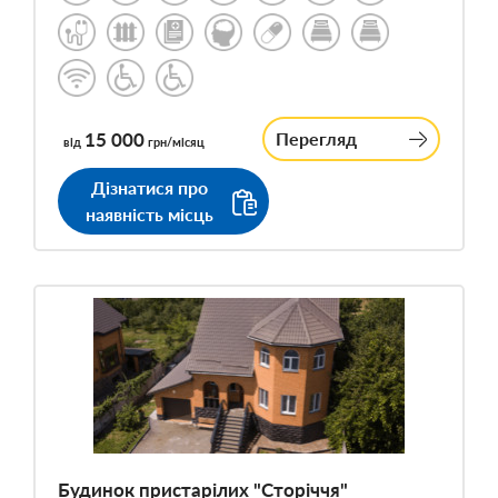
15 000
Перегляд
від
грн/місяц
Дізнатися про
наявність місць
Будинок пристарілих "Сторіччя"