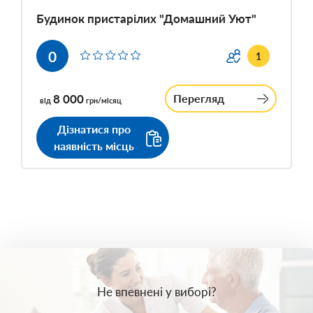
Будинок пристарілих "Домашний Уют"
0
1
8 000
Перегляд
від
грн/місяц
Дізнатися про
наявність місць
Не впевнені у виборі?