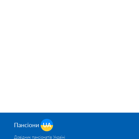
Пансіони
UA
Довідник пансіонатів Україні