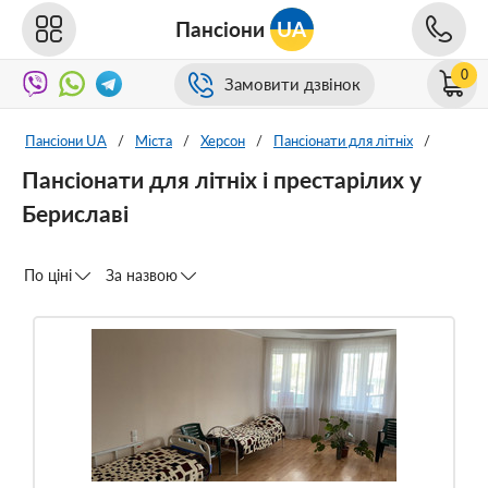
Пансіони
UA
0
Замовити дзвінок
Пансіони UA
/
Міста
/
Херсон
/
Пансіонати для літніх
/
Пансіонати для літніх і престарілих у
Бериславі
По ціні
За назвою